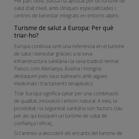
Per part seva, Suïssa ha apostat per un turisme de
salut d'alt nivell, amb clíniques especialitzades i
centres de benestar integrats en entorns alpins.
Turisme de salut a Europa: Per què
triar-ho?
Europa continua sent una referència en el turisme
de salut i benestar gràcies a la seva
infraestructura sanitària i la seva tradició termal.
Països com Alemanya, Àustria i Hongria
destaquen pels seus balnearis amb aigües
medicinals i tractaments terapèutics.
Triar Europa significa optar per una combinació
de qualitat, innovació i entorn natural. A més, la
proximitat i la seguretat sanitària són factors clau
per als qui busquen un turisme de salut de
confiança i eficaç.
Si t'animes a descobrir els encants del turisme de