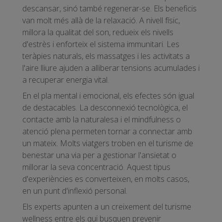
descansar, sinó també regenerar-se. Els beneficis
van molt més allà de la relaxació. A nivell físic,
millora la qualitat del son, redueix els nivells
d'estrès i enforteix el sistema immunitari. Les
teràpies naturals, els massatges i les activitats a
l'aire lliure ajuden a alliberar tensions acumulades i
a recuperar energia vital.
En el pla mental i emocional, els efectes són igual
de destacables. La desconnexió tecnològica, el
contacte amb la naturalesa i el mindfulness o
atenció plena permeten tornar a connectar amb
un mateix. Molts viatgers troben en el turisme de
benestar una via per a gestionar l'ansietat o
millorar la seva concentració. Aquest tipus
d'experiències es converteixen, en molts casos,
en un punt d'inflexió personal.
Els experts apunten a un creixement del turisme
wellness entre els qui busquen prevenir