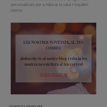
personalitzats per a millorar la salut i l'equilibri
interior.
LES NOSTRES NOVETATS, AL TEU
CORREU
¡Subscriu-te al nostre blog i rebràs les
nostres newsletters al teu correu!
SUBSCRIURE’M
02/03/11 00:00 AM