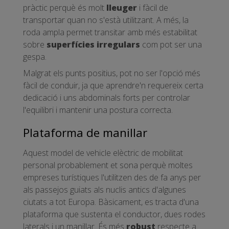
pràctic perquè és molt
lleuger
i fàcil de
transportar quan no s'està utilitzant. A més, la
roda ampla permet transitar amb més estabilitat
sobre
superfícies irregulars
com pot ser una
gespa.
Malgrat els punts positius, pot no ser l'opció més
fàcil de conduir, ja que aprendre'n requereix certa
dedicació i uns abdominals forts per controlar
l'equilibri i mantenir una postura correcta.
Plataforma de manillar
Aquest model de vehicle elèctric de mobilitat
personal probablement et sona perquè moltes
empreses turístiques l'utilitzen des de fa anys per
als passejos guiats als nuclis antics d'algunes
ciutats a tot Europa. Bàsicament, es tracta d'una
plataforma que sustenta el conductor, dues rodes
laterals i un manillar. És més
robust
respecte a