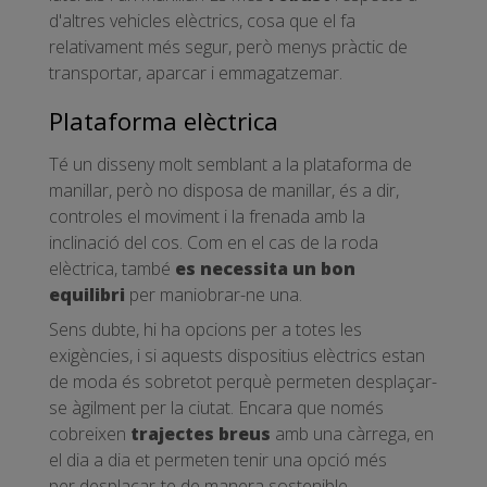
d'altres vehicles elèctrics, cosa que el fa
relativament més segur, però menys pràctic de
transportar, aparcar i emmagatzemar.
Plataforma elèctrica
Té un disseny molt semblant a la plataforma de
manillar, però no disposa de manillar, és a dir,
controles el moviment i la frenada amb la
inclinació del cos. Com en el cas de la roda
elèctrica, també
es necessita un bon
equilibri
per maniobrar-ne una.
Sens dubte, hi ha opcions per a totes les
exigències, i si aquests dispositius elèctrics estan
de moda és sobretot perquè permeten desplaçar-
se àgilment per la ciutat. Encara que només
cobreixen
trajectes breus
amb una càrrega, en
el dia a dia et permeten tenir una opció més
per desplaçar-te de manera sostenible.