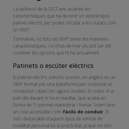
La definició de la DGT ens aclareix les
característiques que ha de tenir un vehicle tipus
patinet elèctric per poder circular a les ciutats com
un VMP.
Tanmateix, no tots els VMP tenen les mateixes
característiques, i si n'has de triar un, pot ser útil
conèixer les opcions que hi ha actualment.
Patinets o escúter elèctrics
El patinet elèctric (
electric scooter,
en anglès) és un
VMP format per una plataforma per sustentar el
conductor i dues (en alguns models 3) rodes. A la
part del davant hi ha el manillar, que acaba en
forma de T i permet maniobrar i frenar. Solen tenir
un cost accessible i són
fàcils de conduir
. El
més destacable d'aquest tipus de vehicle de
mobilitat personal és la practicitat, ja que no són