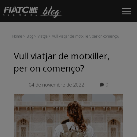
Salta al contingut principal
Home
Blog
Viatge
Vull viatjar de motxiller, per on començo?
Vull viatjar de motxiller,
per on començo?
04 de noviembre de 2022
0