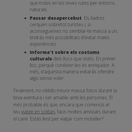
que trobis en les teves rutes per entorns
naturals.
Passar desapercebut
. Els lladres
cerquen sobretot turistes i, si
aconsegueixes no semblar-te massa a un,
tindràs més possibilitats d'evitar males
experiències.
Informa't sobre els costums
culturals
dels llocs que visitis. En primer
lloc, perquè conèixer-les és enriquidor. A
més, d'aquesta manera evitaràs ofendre
algú sense voler.
Finalment, no oblidis treure massa fotos durant la
teva aventura i ser amable amb les persones. El
més probable és que, encara que comencis el
teu
viatge en solitari
, facis moltes amistats durant
el camí. Estàs llest per viatjar com motxiller?