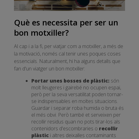
Què es necessita per ser un
bon motxiller?
Al cap i a la fi, per viatjar com a motxiller, a més de
la motivació, només cal tenir unes poques coses
essencials. Naturalment, hi ha alguns detalls que
fan d'un viatger un bon motxiller:
Portar unes bosses de plàstic:
són
molt lleugeres i gairebé no ocupen espai,
però per la seva versatilitat poden tornar-
se indispensables en moltes situacions.
Guardar i separar roba humida o bruta és
el més obvi. Però també et serveixen per
recollir residus quan no pots tirar-los als
contenidors d'escombraries o
recollir
plàstic
i altres deixalles contaminants