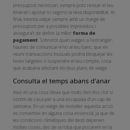
pressupost necessari, sempre pots revisar el teu
itinerari i ajustar-lo segons la teva disponibilitat. Al
final, intenta viatjar sempre amb un marge de
pressupost per a possibles imprevistos i
assegura't de definir la millor
forma de
pagament
. Sobretot quan viatges a l'estranger,
hauries de comunicar-li-ho al teu banc, que en
veure transaccions inusuals podria bloquejar les
teves targetes o suspendre el teu compte, cosa
que acabaria afectant els teus plans de viatge.
Consulta el temps abans d'anar
Això és una cosa òbvia que molts fem fins i tot si
sortim de casa per a una escapada d'un cap de
setmana. En un viatge de motxiller aquesta acció
es converteix en alguna cosa essencial, ja que de
les condicions climàtiques del destí depenen
moltes coses, des de la roba que posarem en la