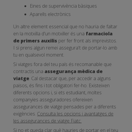
Eines de supervivència bàsiques
Aparells electrònics
Un altre element essencial que no hauria de faltar
en la motxilla d'un motxiller és una
farmaciola
de primers auxilis
per fer front als imprevistos.
I si prens algun remei assegura't de portar-lo amb
tu en qualsevol moment.
Si viatges fora del teu país és recomanable que
contractis una
assegurança mèdica de
viatge
. Cal destacar que, per accedir a alguns
països, és fins i tot obligatori fer-ho. Existeixen
diferents opcions i, si ets estudiant, moltes
companyies asseguradores ofereixen
assegurances de viatge pensades per a diferents
exigències.
Consulta les opcions i avantatges de
les assegurances de viatge Fiatc.
Si no et queda clar què hauries de portar en el teu