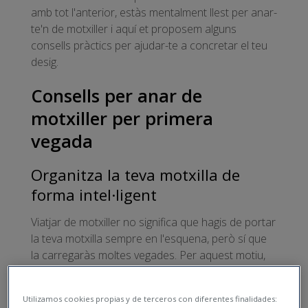
amb tot l'anterior, estàs mentalment llest per anar-
te'n de motxiller i aquí et proposem alguns
consells pràctics per ajudar-te a concretar el teu
desig.
Consells per anar de
motxiller per primera
vegada
Organitza la teva motxilla de
forma intel·ligent
Viatjar de motxiller no significa que hagis de portar
la teva motxilla sempre en l'esquena, però sí que
la carregaràs moltes vegades. Per aquest motiu,
un dels primers consells que qualsevol motxiller
experimentat donaria a un principiant consisteix
Utilizamos cookies propias y de terceros con diferentes finalidades:
a
organitzar molt bé l'equipatge per