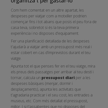
organitza't per gastar-lo
Com hem comentat en un altre apartat, les
despeses per viatjar com a motxiller podrien
començar fins i tot abans que posis el peu fora de
casa teva, sobretot si és la teva primera
experiència i no disposes d'equipament.
Fer una planificació detallada de les despeses
t'ajudarà a viatjar amb un pressupost més real i
estar cobert en cas d'imprevistos durant el teu
viatge.
Apunta tot el que penses fer en el teu viatge, mira
els preus dels passatges per arribar al teu destí i
tornar, calcula un
pressupost diari
per a les
despeses bàsiques (menjar, dormir i
desplaçaments), apunta les activitats que
t'agradaria practicar i el seu cost, les entrades a
museus, etc. Com més detallat el pressupost,
millor. I si t'assabentes que no disposes del