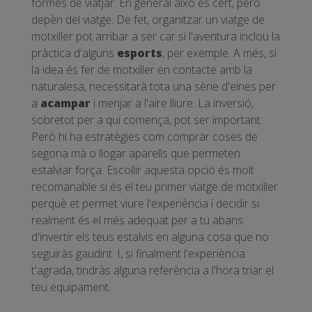
formes de viatjar. En general això és cert, però
depèn del viatge. De fet, organitzar un viatge de
motxiller pot arribar a ser car si l'aventura inclou la
pràctica d'alguns
esports
, per exemple. A més, si
la idea és fer de motxiller en contacte amb la
naturalesa, necessitarà tota una sèrie d'eines per
a
acampar
i menjar a l'aire lliure. La inversió,
sobretot per a qui comença, pot ser important.
Però hi ha estratègies com comprar coses de
segona mà o llogar aparells que permeten
estalviar força. Escollir aquesta opció és molt
recomanable si és el teu primer viatge de motxiller
perquè et permet viure l'experiència i decidir si
realment és el més adequat per a tu abans
d'invertir els teus estalvis en alguna cosa que no
seguiràs gaudint. I, si finalment l'experiència
t'agrada, tindràs alguna referència a l'hora triar el
teu equipament.