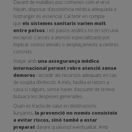
Davant de malalties poc comunes com el virus
Nipah, disposar d’assistència mèdica adequada a
l’estranger és essencial. Cal tenir en compte
que
els sistemes sanitaris varien molt
entre països
, i els països asiàtics no en són una
excepció. L’accés a atenció especialitzada pot
implicar costos elevats o desplaçaments a centres
concrets.
Viatjar amb
una assegurança mèdica
internacional permet rebre atenció sense
demores
i accedir als recursos adequats en cas
de sospita d’infecció. A més, facilita el retorn a
casa si calgués, sense haver d’assumir de la teva
butxaca les despeses generades.
Quan es tracta de salut en destinacions
llunyanes,
la prevenció no només consisteix
a evitar riscos, sinó també a estar
preparat
davant qualsevol eventualitat. Amb