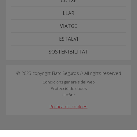
COTXE
LLAR
VIATGE
ESTALVI
SOSTENIBILITAT
© 2025 copyright Fiatc Seguros // All rights reserved
Condicions generals del web
Protecció de dades
Històric
Política de cookies