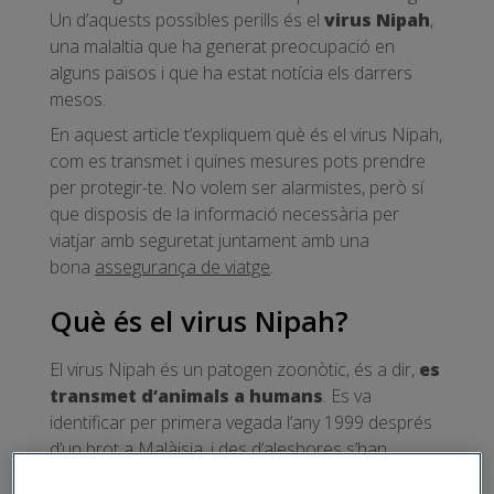
Un d’aquests possibles perills és el
virus Nipah
,
una malaltia que ha generat preocupació en
alguns països i que ha estat notícia els darrers
mesos.
En aquest article t’expliquem què és el virus Nipah,
com es transmet i quines mesures pots prendre
per protegir-te. No volem ser alarmistes, però sí
que disposis de la informació necessària per
viatjar amb seguretat juntament amb una
bona
assegurança de viatge
.
Què és el virus Nipah?
El virus Nipah és un patogen zoonòtic, és a dir,
es
transmet d’animals a humans
. Es va
identificar per primera vegada l’any 1999 després
d’un brot a Malàisia, i des d’aleshores s’han
detectat casos en diverses zones del sud-est