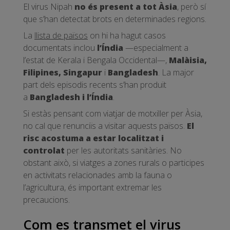
El virus Nipah
no és present a tot Àsia
, però sí
que s’han detectat brots en determinades regions.
La
llista de països
on hi ha hagut casos
documentats inclou
l’Índia
—especialment a
l’estat de Kerala i Bengala Occidental—,
Malàisia,
Filipines, Singapur
i
Bangladesh
. La major
part dels episodis recents s’han produït
a
Bangladesh i l’Índia
.
Si estàs pensant com viatjar de motxiller per Àsia,
no cal que renunciïs a visitar aquests països.
El
risc acostuma a estar localitzat i
controlat
per les autoritats sanitàries. No
obstant això, si viatges a zones rurals o participes
en activitats relacionades amb la fauna o
l’agricultura, és important extremar les
precaucions.
Com es transmet el virus