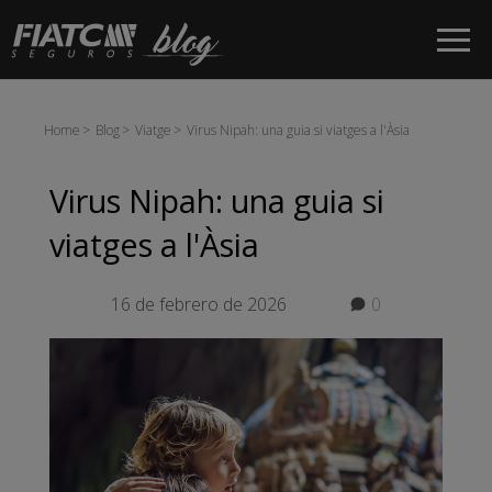
Salta al contingut principal
Home
Blog
Viatge
Virus Nipah: una guia si viatges a l'Àsia
Virus Nipah: una guia si
viatges a l'Àsia
16 de febrero de 2026
0