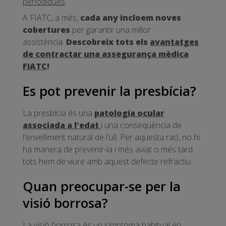
periòdiques
.
A FIATC, a més,
cada any incloem noves
cobertures
per garantir una millor
assistència.
Descobreix tots els
avantatges
de contractar una assegurança mèdica
FIATC
!
Es pot prevenir la presbícia?
La presbícia és una
patologia ocular
associada a l'edat
i una conseqüència de
l'envelliment natural de l'ull. Per aquesta raó, no hi
ha manera de prevenir-la i més aviat o més tard
tots hem de viure amb aquest defecte refractiu.
Quan preocupar-se per la
visió borrosa?
La visió borrosa és un símptoma habitual en