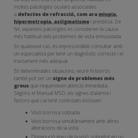
moltes patologies oculars associades
a
defectes de refracció, com ara
miopia,
hipermetropia, astigmatisme
i presbícia. De
fet, aquestes patologies es consideren la causa
més habitual dels problemes de vista ennuvolada.
En qualsevol cas, és imprescindible consultar amb
un especialista per tenir un diagnòstic correcte i el
tractament més adequat.
En determinades situacions, veure-hi borrós
també pot ser un
signe de problemes més
greus
que requereixen atenció immediata.
Segons el Manual MSD, els signes d'alarma i
factors que cal tenir controlats inclouen:
Visió borrosa sobtada.
Visió borrosa simultàniament amb altres
alteracions de la vista.
Disminució greu de la visió, sobretot en un