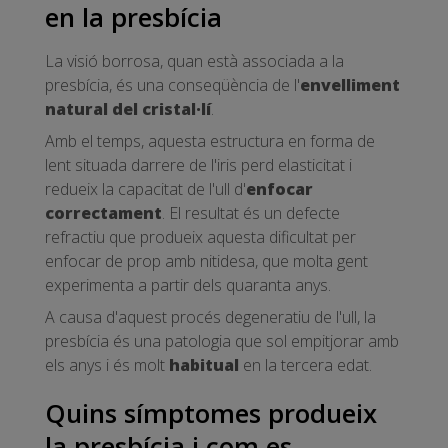
en la presbícia
La visió borrosa, quan està associada a la
presbícia, és una conseqüència de l'
envelliment
natural del cristal·lí
.
Amb el temps, aquesta estructura en forma de
lent situada darrere de l'iris perd elasticitat i
redueix la capacitat de l'ull d'
enfocar
correctament
. El resultat és un defecte
refractiu que produeix aquesta dificultat per
enfocar de prop amb nitidesa, que molta gent
experimenta a partir dels quaranta anys.
A causa d'aquest procés degeneratiu de l'ull, la
presbícia és una patologia que sol empitjorar amb
els anys i és molt
habitual
en la tercera edat.
Quins símptomes produeix
la presbícia i com es