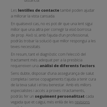
distància.
Les
lentilles de contacte
també poden ajudar
a millorar la vista cansada.
En qualsevol cas, no es pot dir que una lent sigui
millor que una altra per corregir la visió borrosa
de prop. Això sí, amb l'ajuda d'un professional,
podràs trobar la solució que millor respongui a les
teves necessitats.
En resum, tant el diagnòstic com l'elecció del
tractament més adequat per a la presbícia
requereixen una
anàlisi de diferents factors
.
Sens dubte, disposar d'una assegurança de salut
completa i sense copagaments t'ajuda a tenir cura
de la teva salut i el teu benestar. Amb els millors
especialistes i accés a proves i tractaments,
podràs fer un
seguiment personalitzat
cada
vegada que et calgui, més enllà de les
revisions