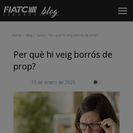
Salta al contingut principal
Home
Blog
Salut
Per què hi veig borrós de prop?
Per què hi veig borrós de
prop?
15 de enero de 2025
0