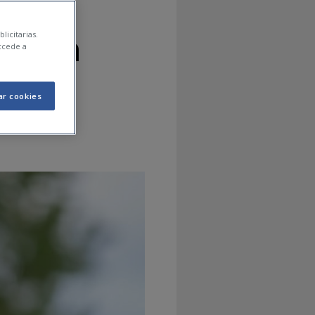
 i com
licitarias.
ccede a
ar cookies