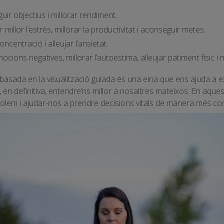
uir objectius i millorar rendiment.
 millor l’estrès, millorar la productivitat i aconseguir metes.
oncentració i alleujar l’ansietat.
ocions negatives, millorar l’autoestima, alleujar patiment físic i 
a basada en la visualització guiada és una eina que ens ajuda a e
en definitiva, entendre’ns millor a nosaltres mateixos. En aquest
volem i ajudar-nos a prendre decisions vitals de manera més con