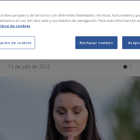
 visualització guiada
ookies propias y de terceros con diferentes finalidades: técnicas, funcionales y pub
lizamos el uso del sitio web y tus hábitos de navegación. Para más información a
lítica de cookies
 desestressar-te
ación de cookies
Rechazar cookies
Acept
11 de julio de 2022
0