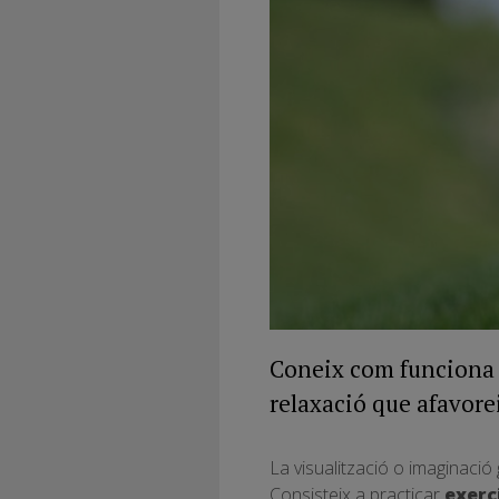
Coneix com funciona i
relaxació que afavorei
La visualització o imaginació 
Consisteix a practicar
exerc