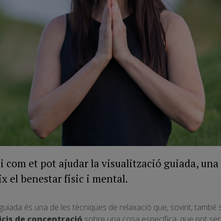
 com et pot ajudar la visualització guiada, una 
x el benestar físic i mental.
guiada és una de les tècniques de relaxació que, sovint, també s’
icis de concentració
sobre una cosa específica, que pot ser