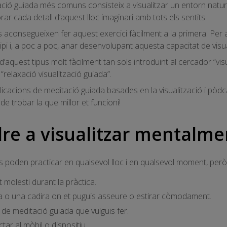
tzació guiada més comuns consisteix a visualitzar un entorn nat
orar cada detall d’aquest lloc imaginari amb tots els sentits.
s aconsegueixen fer aquest exercici fàcilment a la primera. Per 
cipi i, a poc a poc, anar desenvolupant aquesta capacitat de visua
aquest tipus molt fàcilment tan sols introduint al cercador “visu
 “relaxació visualització guiada”.
icacions de meditació guiada basades en la visualització i pòdc
 trobar la que millor et funcioni!
e a visualitzar mentalme
s poden practicar en qualsevol lloc i en qualsevol moment, però l
 molesti durant la pràctica.
ta o una cadira on et puguis asseure o estirar còmodament.
i de meditació guiada que vulguis fer.
tar al mòbil o dispositiu.