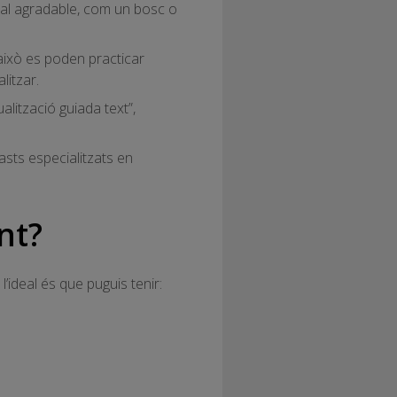
ural agradable, com un bosc o
això es poden practicar
litzar.
alització guiada text”,
asts especialitzats en
nt?
’ideal és que puguis tenir: