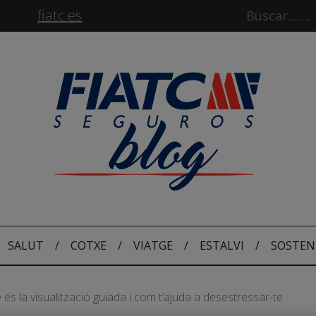
fiatc.es
SALUT
/
COTXE
/
VIATGE
/
ESTALVI
/
SOSTEN
és la visualització guiada i com t’ajuda a desestressar-te