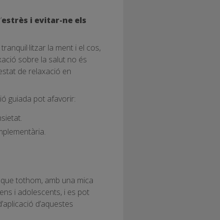
’
estrès i evitar-ne els
anquil·litzar la ment i el cos,
xació sobre la salut no és
’estat de relaxació en
ió guiada pot afavorir:
sietat.
omplementària.
lla que tothom, amb una mica
ns i adolescents, i es pot
d’aplicació d’aquestes