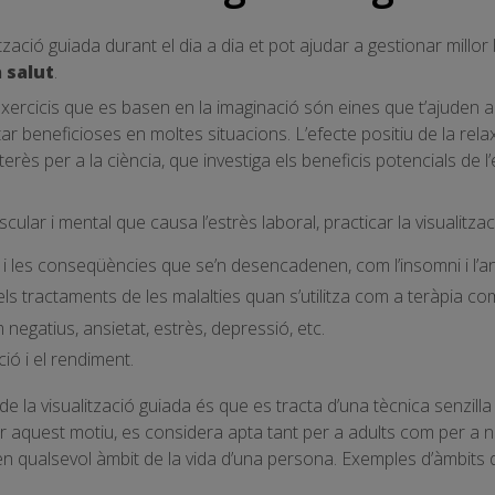
tzació guiada durant el dia a dia et pot ajudar a gestionar millor l
 salut
.
 exercicis que es basen en la imaginació són eines que t’ajuden a tr
ar beneficioses en moltes situacions. L’efecte positiu de la rela
terès per a la ciència, que investiga els beneficis potencials de l
ular i mental que causa l’estrès laboral, practicar la visualitzac
 i les conseqüències que se’n desencadenen, com l’insomni i l’an
 els tractaments de les malalties quan s’utilitza com a teràpia c
 negatius, ansietat, estrès, depressió, etc.
ió i el rendiment.
de la visualització guiada és que es tracta d’una tècnica senzi
r aquest motiu, es considera apta tant per a adults com per a ne
 en qualsevol àmbit de la vida d’una persona. Exemples d’àmbits 