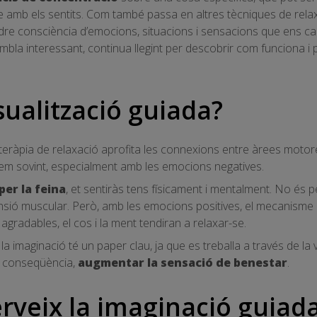
amb els sentits. Com també passa en altres tècniques de relaxac
ndre consciència d’emocions, situacions i sensacions que ens ca
sembla interessant, continua llegint per descobrir com funciona i 
sualització guiada?
eràpia de relaxació aprofita les connexions entre àrees motores
tem sovint, especialment amb les emocions negatives.
per la feina
, et sentiràs tens físicament i mentalment. No és p
ensió muscular. Però, amb les emocions positives, el mecanisme és
 agradables, el cos i la ment tendiran a relaxar-se.
la imaginació té un paper clau, ja que es treballa a través de la 
m a conseqüència,
augmentar la sensació de benestar
.
erveix la imaginació guiad