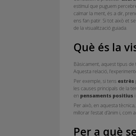
estímul que puguem percebre 
calmar la ment, és a dir, pre
ens fan patir. Si tot això et 
de la visualització guiada.
Què és la vi
Bàsicament, aquest tipus de t
Aquesta relació, l’experimen
Per exemple, si tens
estrès 
les causes principals de la t
en
pensaments positius
i
Per això, en aquesta tècnica, 
millorar l’estat d’ànim i, co
Per a què s