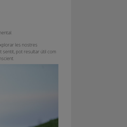
mental.
xplorar les nostres
 sentit, pot resultar útil com
scient.