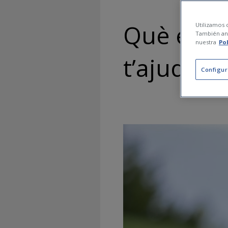
Què és la
Utilizamos c
También ana
nuestra
Po
t’ajuda a
Configur