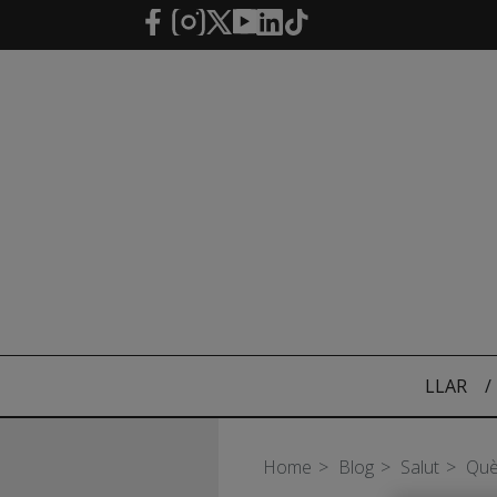
Salta al contingut principal
LLAR
/
Home
Blog
Salut
Què 