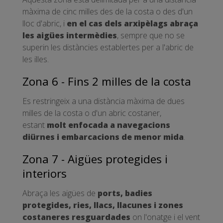
màxima de cinc milles des de la costa o des d'un
lloc d'abric, i
en el cas dels arxipèlags abraça
les aigües intermèdies
, sempre que no se
superin les distàncies establertes per a l'abric de
les illes.
Zona 6 - Fins 2 milles de la costa
Es restringeix a una distància màxima de dues
milles de la costa o d'un abric costaner,
estant
molt enfocada a navegacions
diürnes i embarcacions de menor mida
.
Zona 7 - Aigües protegides i
interiors
Abraça les aigües de
ports, badies
protegides, ries, llacs, llacunes i zones
costaneres resguardades
on l'onatge i el vent