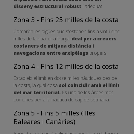
disseny estructural robust
i adequat.
Zona 3 - Fins 25 milles de la costa
Comprèn les aigües que s'estenen fins a vint-i-cinc
milles de la riba, una franja i
deal per a creuers
costaners de mitjana distància i
navegacions entre arxipèlags
propers.
Zona 4 - Fins 12 milles de la costa
Estableix el límit en dotze milles nàutiques des de
la costa, la qual cosa
sol coincidir amb el límit
del mar territorial.
És una de les àrees més
comunes per a la nàutica de cap de setmana.
Zona 5 - Fins 5 milles (Illes
Baleares i Canàries)
Aquesta zona està delimitada per a una distància