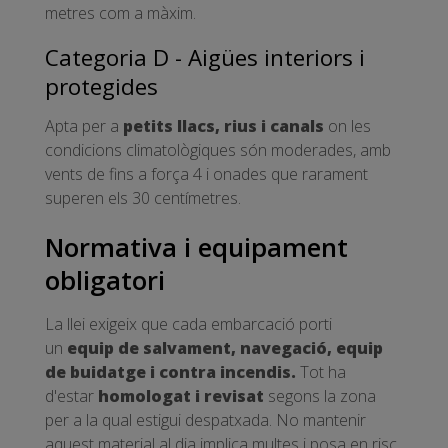
metres com a màxim.
Categoria D - Aigües interiors i
protegides
Apta per a
petits llacs, rius i canals
on les
condicions climatològiques són moderades, amb
vents de fins a força 4 i onades que rarament
superen els 30 centímetres.
Normativa i equipament
obligatori
La llei exigeix que cada embarcació porti
un
equip de salvament, navegació, equip
de buidatge i contra incendis.
Tot ha
d'estar
homologat i revisat
segons la zona
per a la qual estigui despatxada. No mantenir
aquest material al dia implica multes i posa en risc