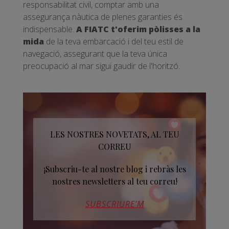
responsabilitat civil, comptar amb una
assegurança nàutica de plenes garanties és
indispensable.
A FIATC t'oferim pòlisses a la
mida
de la teva embarcació i del teu estil de
navegació, assegurant que la teva única
preocupació al mar sigui gaudir de l'horitzó.
LES NOSTRES NOVETATS, AL TEU
CORREU
¡Subscriu-te al nostre blog i rebràs les
nostres newsletters al teu correu!
SUBSCRIURE’M