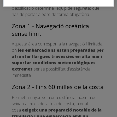
allunyar-se de la costa o d'un lloc d'abric. Aquesta
classificació determina l'equip de seguretat que
has de portar a bord de forma obligatòria.
Zona 1 - Navegació oceànica
sense límit
Aquesta àrea correspon a la navegació il·limitada,
on
les embarcacions estan preparades per
afrontar llargues travessies en alta mar i
suportar condicions meteorològiques
extremes
sense possibilitat d'assistència
immediata.
Zona 2 - Fins 60 milles de la costa
Permet allunyar-se a una distància màxima de
seixanta milles de la línia de costa, la qual
cosa
exigeix una preparació notable de la
tripulació i una embarcació amb un