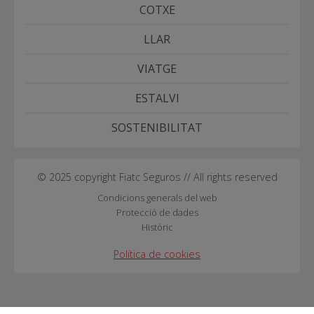
COTXE
LLAR
VIATGE
ESTALVI
SOSTENIBILITAT
© 2025 copyright Fiatc Seguros // All rights reserved
Condicions generals del web
Protecció de dades
Històric
Política de cookies