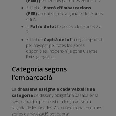
(PNB)
permet navegar en les zones 6 i 7.
El títol de
Patró d'Embarcacions
(PER)
autoritza la navegació en les zones
4 a 7.
El
Patró de Iot
té accés a les zones 2 a
7.
El títol de
Capità de Iot
atorga capacitat
per navegar per totes les zones
disponibles, incloent-hi la zona u sense
límits geogràfics.
Categoria segons
l'embarcació
La
drassana assigna a cada vaixell una
categoria
de disseny obligatòria basada en la
seva capacitat per resistir la força del vent i
l'alçada de les onades. Això condiciona en quines
zones de navegació pot operar.