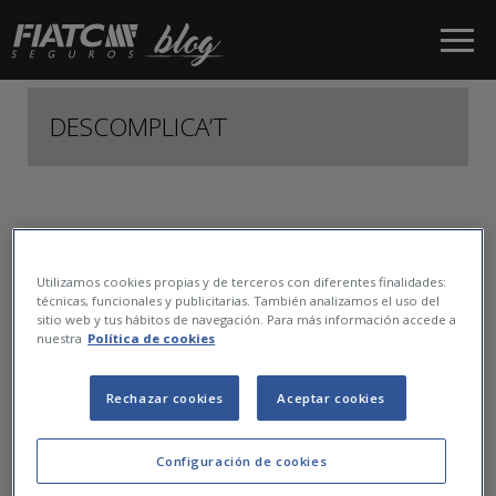
Salta al contingut principal
DESCOMPLICA’T
1
Utilizamos cookies propias y de terceros con diferentes finalidades:
técnicas, funcionales y publicitarias. También analizamos el uso del
sitio web y tus hábitos de navegación. Para más información accede a
nuestra
Política de cookies
Rechazar cookies
Aceptar cookies
Configuración de cookies