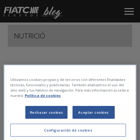
Salta al contingut principal
NUTRICIÓ
1
Utilizamos cookies propias y de terceros con diferentes finalidades:
técnicas, funcionales y publicitarias. También analizamos el uso del
sitio web y tus hábitos de navegación. Para más información accede a
nuestra
Política de cookies
Rechazar cookies
Aceptar cookies
Configuración de cookies