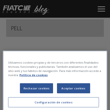
Salta al contingut principal
PELL
1
Utilizamos cookies propias y de terceros con diferentes finalidades:
técnicas, funcionales y publicitarias. También analizamos el uso del
sitio web y tus hábitos de navegación. Para más información accede a
nuestra
Política de cookies
Rechazar cookies
Aceptar cookies
Configuración de cookies