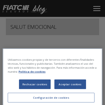
Salta al contingut principal
SALUT EMOCIONAL
1
Utilizamos cookies propias y de terceros con diferentes finalidades:
técnicas, funcionales y publicitarias. También analizamos el uso del
sitio web y tus hábitos de navegación. Para más información accede a
nuestra
Política de cookies
Rechazar cookies
Aceptar cookies
Configuración de cookies