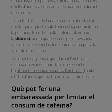
embarassada triga més a eliminar la cafeïna i els
nivells d'aquesta substància es mantenen durant
més temps.
L'efecte diürètic de la cafeïna és un altre factor
que fa que aquesta substància s'hagi de limitar en
la gestació. Prendre molta cafeïna afavoreix
la
diüresi
, per la qual cosa es perd més aigua i
sals minerals com el calci, elements clau per a la
salut de mare i fetus.
Finalment, cal pensar que durant l'embaràs la
dieta sana és molt important i, així com hi
ha
aliments recomanats per a l'embaràs,
també
n'hi ha d'altres que no ho són tant, com el cafè.
Què pot fer una
embarassada per limitar el
consum de cafeïna?