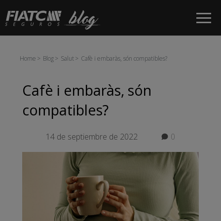
Salta al contingut principal
Home
Blog
Salut
Cafè i embaràs, són compatibles?
Cafè i embaràs, són
compatibles?
14 de septiembre de 2022
0