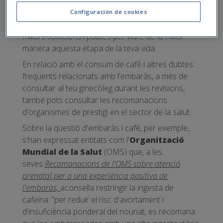
perquè és la persona que millor coneix el
teu estat de salut.
Però, a més, té les eines i
Configuración de cookies
els coneixements necessaris per oferir-te les
millors solucions i pautes per viure de la millor
manera aquesta etapa de la teva vida.
En relació amb el consum de cafè i altres dubtes
freqüents relacionats amb l'embaràs, a més de
consultar al teu ginecòleg durant les revisions,
també pots consultar les recomanacions
d'organismes de prestigi en el sector de la salut.
Sobre la qüestió d'embaràs i cafè, per exemple,
s'han expressat entitats com l'
Organització
Mundial de la Salut
(OMS) que, a les
seves
Recomanacions de l'OMS sobre atenció
prenatal per a una experiència positiva de
l'embaràs,
aconsella restringir la ingesta de
cafeïna: “per reduir el risc d'avortament i
d'insuficiència ponderal del nounat, es recomana