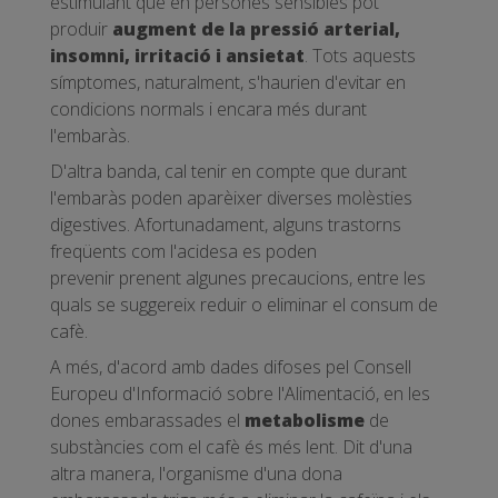
estimulant que en persones sensibles pot
produir
augment de la pressió arterial,
insomni, irritació i ansietat
. Tots aquests
símptomes, naturalment, s'haurien d'evitar en
condicions normals i encara més durant
l'embaràs.
D'altra banda, cal tenir en compte que durant
l'embaràs poden aparèixer diverses molèsties
digestives. Afortunadament, alguns trastorns
freqüents com l'acidesa es poden
prevenir prenent algunes precaucions, entre les
quals se suggereix reduir o eliminar el consum de
cafè.
A més, d'acord amb dades difoses pel Consell
Europeu d'Informació sobre l'Alimentació, en les
dones embarassades el
metabolisme
de
substàncies com el cafè és més lent. Dit d'una
altra manera, l'organisme d'una dona