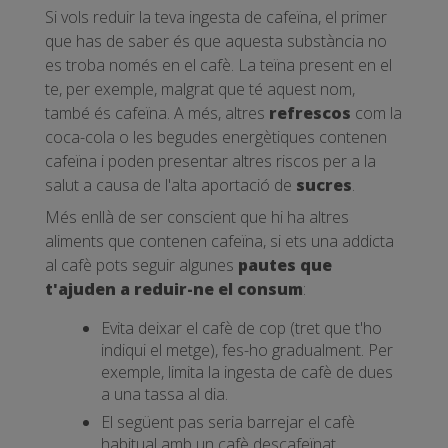
Si vols reduir la teva ingesta de cafeïna, el primer
que has de saber és que aquesta substància no
es troba només en el cafè. La teïna present en el
te, per exemple, malgrat que té aquest nom,
també és cafeïna. A més, altres
refrescos
com la
coca-cola o les begudes energètiques contenen
cafeïna i poden presentar altres riscos per a la
salut a causa de l'alta aportació de
sucres
.
Més enllà de ser conscient que hi ha altres
aliments que contenen cafeïna, si ets una addicta
al cafè pots seguir algunes
pautes que
t'ajuden a reduir-ne el consum
:
Evita deixar el cafè de cop (tret que t'ho
indiqui el metge), fes-ho gradualment. Per
exemple, limita la ingesta de cafè de dues
a una tassa al dia.
El següent pas seria barrejar el cafè
habitual amb un cafè descafeïnat.