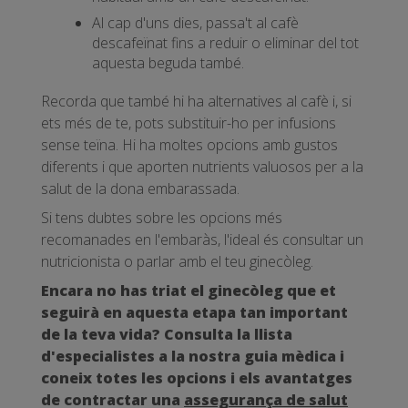
Al cap d'uns dies, passa't al cafè
descafeïnat fins a reduir o eliminar del tot
aquesta beguda també.
Recorda que també hi ha alternatives al cafè i, si
ets més de te, pots substituir-ho per infusions
sense teïna. Hi ha moltes opcions amb gustos
diferents i que aporten nutrients valuosos per a la
salut de la dona embarassada.
Si tens dubtes sobre les opcions més
recomanades en l'embaràs, l'ideal és consultar un
nutricionista o parlar amb el teu ginecòleg.
Encara no has triat el ginecòleg que et
seguirà en aquesta etapa tan important
de la teva vida? Consulta la llista
d'especialistes a la nostra guia mèdica i
coneix totes les opcions i els avantatges
de contractar una
assegurança de salut