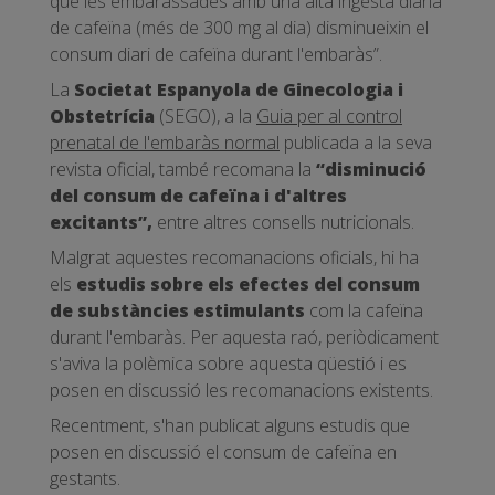
que les embarassades amb una alta ingesta diària
de cafeïna (més de 300 mg al dia) disminueixin el
consum diari de cafeïna durant l'embaràs”.
La
Societat Espanyola de Ginecologia i
Obstetrícia
(SEGO), a la
Guia per al control
prenatal de l'embaràs normal
publicada a la seva
revista oficial, també recomana la
“disminució
del consum de cafeïna i d'altres
excitants”,
entre altres consells nutricionals.
Malgrat aquestes recomanacions oficials, hi ha
els
estudis sobre els efectes del consum
de substàncies estimulants
com la cafeïna
durant l'embaràs. Per aquesta raó, periòdicament
s'aviva la polèmica sobre aquesta qüestió i es
posen en discussió les recomanacions existents.
Recentment, s'han publicat alguns estudis que
posen en discussió el consum de cafeïna en
gestants.