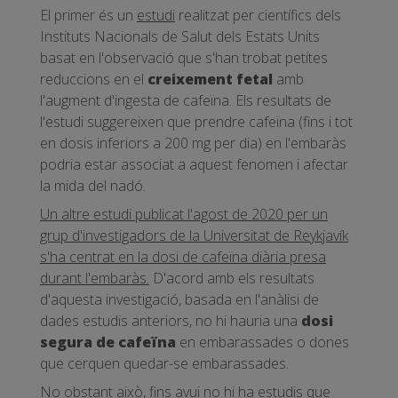
El primer és un
estudi
realitzat per científics dels
Instituts Nacionals de Salut dels Estats Units
basat en l'observació que s'han trobat petites
reduccions en el
creixement fetal
amb
l'augment d'ingesta de cafeïna. Els resultats de
l'estudi suggereixen que prendre cafeïna (fins i tot
en dosis inferiors a 200 mg per dia) en l'embaràs
podria estar associat a aquest fenomen i afectar
la mida del nadó.
Un altre estudi publicat l'agost de 2020 per un
grup d'investigadors de la Universitat de Reykjavík
s'ha centrat en la dosi de cafeïna diària presa
durant l'embaràs.
D'acord amb els resultats
d'aquesta investigació, basada en l'anàlisi de
dades estudis anteriors, no hi hauria una
dosi
segura de cafeïna
en embarassades o dones
que cerquen quedar-se embarassades.
No obstant això, fins avui no hi ha estudis que