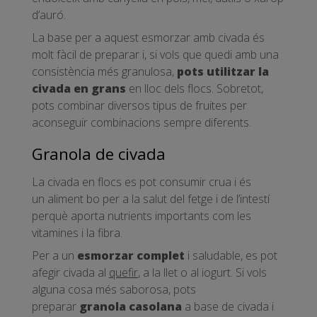
d’auró.
La base per a aquest esmorzar amb civada és
molt fàcil de preparar i, si vols que quedi amb una
consistència més granulosa,
pots utilitzar la
civada en grans
en lloc dels flocs. Sobretot,
pots combinar diversos tipus de fruites per
aconseguir combinacions sempre diferents.
Granola de civada
La civada en flocs es pot consumir crua i és
un aliment bo per a la salut del fetge i de l’intestí
perquè aporta nutrients importants com les
vitamines i la fibra.
Per a un
esmorzar complet
i saludable, es pot
afegir civada al
quefir
, a la llet o al iogurt. Si vols
alguna cosa més saborosa, pots
preparar
granola casolana
a base de civada i