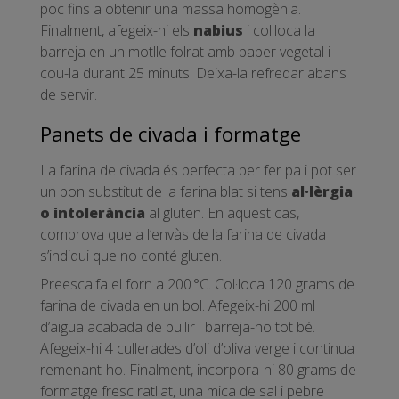
poc fins a obtenir una massa homogènia.
Finalment, afegeix-hi els
nabius
i col·loca la
barreja en un motlle folrat amb paper vegetal i
cou-la durant 25 minuts. Deixa-la refredar abans
de servir.
Panets de civada i formatge
La farina de civada és perfecta per fer pa i pot ser
un bon substitut de la farina blat si tens
al·lèrgia
o intolerància
al gluten. En aquest cas,
comprova que a l’envàs de la farina de civada
s’indiqui que no conté gluten.
Preescalfa el forn a 200 °C. Col·loca 120 grams de
farina de civada en un bol. Afegeix-hi 200 ml
d’aigua acabada de bullir i barreja-ho tot bé.
Afegeix-hi 4 cullerades d’oli d’oliva verge i continua
remenant-ho. Finalment, incorpora-hi 80 grams de
formatge fresc ratllat, una mica de sal i pebre