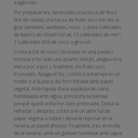
exigències.
Per preparar-les, necessites una tassa de flocs
fins de civada, una tassa de fruits secs torrats al
gust (ametlles, avellanes, nous…), dues cullerades
de llavors de sèsam torrat, 10 cullerades de mel i
2 cullerades d’oli de coco o gira-sol.
Col·loca l’oli de coco i la civada en una paella i
torra-la a foc baix uns quants minuts, afegeix-hi la
mel a poc a poc i, finalment, els fruits secs
trossejats. Apaga el foc i col·loca la barreja en un
motlle o a la placa del forn folrada amb paper
vegetal. Amb l’ajuda d’una espàtula de cuina
humitejada amb aigua, pressiona la barreja
perquè quedi uniforme i ben premsada. Deixa-la
refredar i, després, col·loca-hi un altre full de
paper vegetal a sobre i deixa-la reposar en la
nevera un parell d’hores. Finalment, treu el motlle
de la nevera i amb un ganivet humitejat amb aigua.