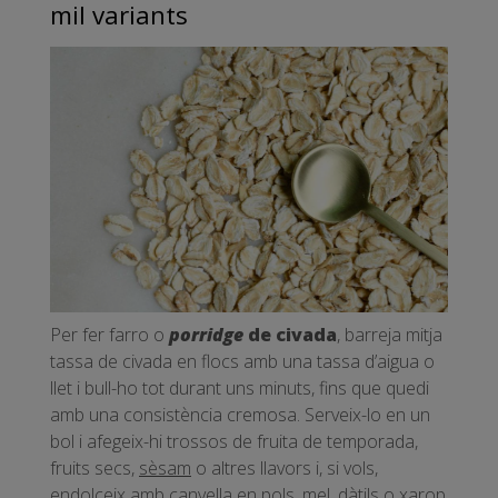
mil variants
Per fer farro o
porridge
de civada
, barreja mitja
tassa de civada en flocs amb una tassa d’aigua o
llet i bull-ho tot durant uns minuts, fins que quedi
amb una consistència cremosa. Serveix-lo en un
bol i afegeix-hi trossos de fruita de temporada,
fruits secs,
sèsam
o altres llavors i, si vols,
endolceix amb canyella en pols, mel, dàtils o xarop