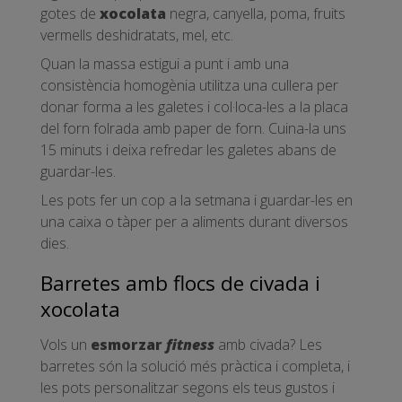
gotes de
xocolata
negra, canyella, poma, fruits
vermells deshidratats, mel, etc.
Quan la massa estigui a punt i amb una
consistència homogènia utilitza una cullera per
donar forma a les galetes i col·loca-les a la placa
del forn folrada amb paper de forn. Cuina-la uns
15 minuts i deixa refredar les galetes abans de
guardar-les.
Les pots fer un cop a la setmana i guardar-les en
una caixa o tàper per a aliments durant diversos
dies.
Barretes amb flocs de civada i
xocolata
Vols un
esmorzar
fitness
amb civada? Les
barretes són la solució més pràctica i completa, i
les pots personalitzar segons els teus gustos i