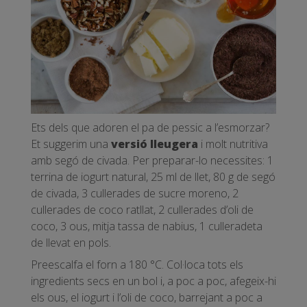
Ets dels que adoren el pa de pessic a l’esmorzar?
Et suggerim una
versió lleugera
i molt nutritiva
amb segó de civada. Per preparar-lo necessites: 1
terrina de iogurt natural, 25 ml de llet, 80 g de segó
de civada, 3 cullerades de sucre moreno, 2
cullerades de coco ratllat, 2 cullerades d’oli de
coco, 3 ous, mitja tassa de nabius, 1 culleradeta
de llevat en pols.
Preescalfa el forn a 180 °C. Col·loca tots els
ingredients secs en un bol i, a poc a poc, afegeix-hi
els ous, el iogurt i l’oli de coco, barrejant a poc a