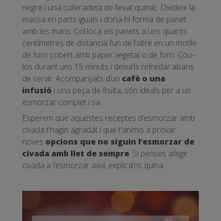
negre i una culleradeta de llevat químic. Divideix la
massa en parts iguals i dona-hi forma de panet
amb les mans. Col·loca els panets a uns quants
centímetres de distància l’un de l’altre en un motlle
de forn cobert amb paper vegetal o de forn. Cou-
los durant uns 15 minuts i deixa’ls refredar abans
de servir. Acompanyats d’un
cafè o una
infusió
i una peça de fruita, són ideals per a un
esmorzar complet i sa.
Esperem que aquestes receptes d’esmorzar amb
civada t’hagin agradat i que t’animis a provar
noves
opcions que no siguin l’esmorzar de
civada amb llet de sempre
. Si penses afegir
civada a l’esmorzar avui, explica’ns quina