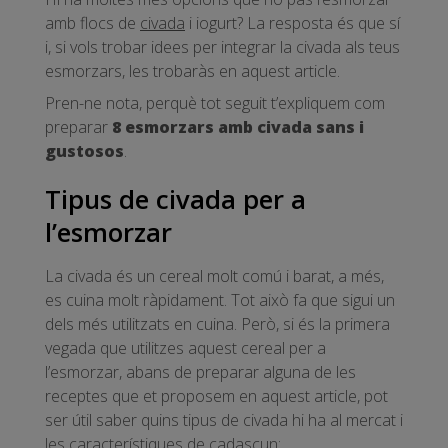
amb flocs de
civada
i iogurt? La resposta és que sí
i, si vols trobar idees per integrar la civada als teus
esmorzars, les trobaràs en aquest article.
Pren-ne nota, perquè tot seguit t’expliquem com
preparar
8 esmorzars amb civada sans i
gustosos
.
Tipus de civada per a
l’esmorzar
La civada és un cereal molt comú i barat, a més,
es cuina molt ràpidament. Tot això fa que sigui un
dels més utilitzats en cuina. Però, si és la primera
vegada que utilitzes aquest cereal per a
l’esmorzar, abans de preparar alguna de les
receptes que et proposem en aquest article, pot
ser útil saber quins tipus de civada hi ha al mercat i
les característiques de cadascun: