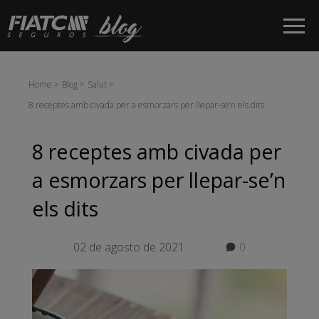
Salta al contingut principal
Home
Blog
Salut
8 receptes amb civada per a esmorzars per llepar-se’n els dits
8 receptes amb civada per
a esmorzars per llepar-se’n
els dits
02 de agosto de 2021
0