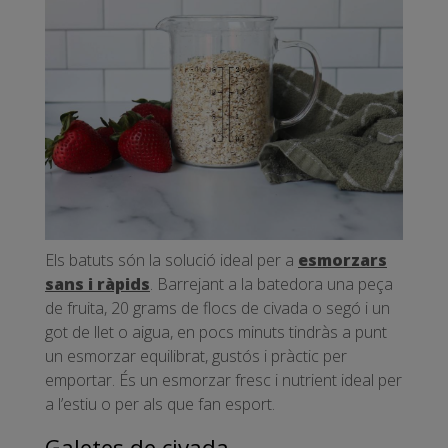
Els batuts són la solució ideal per a
esmorzars
sans i ràpids
. Barrejant a la batedora una peça
de fruita, 20 grams de flocs de civada o segó i un
got de llet o aigua, en pocs minuts tindràs a punt
un esmorzar equilibrat, gustós i pràctic per
emportar. És un esmorzar fresc i nutrient ideal per
a l’estiu o per als que fan esport.
Galetes de civada