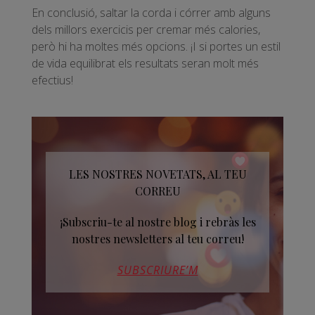
En conclusió, saltar la corda i córrer amb alguns
dels millors exercicis per cremar més calories,
però hi ha moltes més opcions. ¡I si portes un estil
de vida equilibrat els resultats seran molt més
efectius!
LES NOSTRES NOVETATS, AL TEU
CORREU
¡Subscriu-te al nostre blog i rebràs les
nostres newsletters al teu correu!
SUBSCRIURE’M