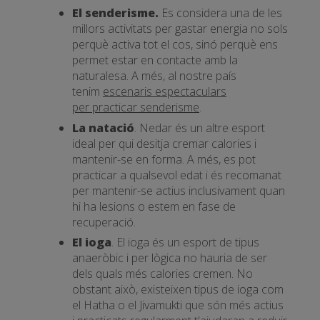
El senderisme.
Es considera una de les
millors activitats per gastar energia no sols
perquè activa tot el cos, sinó perquè ens
permet estar en contacte amb la
naturalesa. A més, al nostre país
tenim
escenaris espectaculars
per practicar senderisme
.
La natació
. Nedar és un altre esport
ideal per qui desitja cremar calories i
mantenir-se en forma. A més, es pot
practicar a qualsevol edat i és recomanat
per mantenir-se actius inclusivament quan
hi ha lesions o estem en fase de
recuperació.
El ioga
. El ioga és un esport de tipus
anaeròbic i per lògica no hauria de ser
dels quals més calories cremen. No
obstant això, existeixen tipus de ioga com
el Hatha o el Jivamukti que són més actius