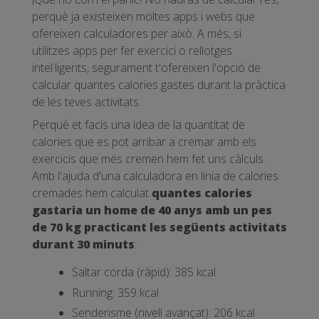
perquè ja existeixen moltes apps i webs que
ofereixen calculadores per això. A més, si
utilitzes apps per fer exercici o rellotges
intel·ligents, segurament t'ofereixen l'opció de
calcular quantes calories gastes durant la pràctica
de les teves activitats.
Perquè et facis una idea de la quantitat de
calories que es pot arribar a cremar amb els
exercicis que més cremen hem fet uns càlculs.
Amb l'ajuda d'una calculadora en línia de calories
cremades hem calculat
quantes calories
gastaria un home de 40 anys amb un pes
de 70 kg practicant les següents activitats
durant 30 minuts
:
Saltar corda (ràpid): 385 kcal
Running: 359 kcal
Senderisme (nivell avançat): 206 kcal