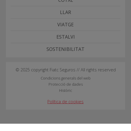
LLAR
VIATGE
ESTALVI
SOSTENIBILITAT
© 2025 copyright Fiatc Seguros // All rights reserved
Condicions generals del web
Protecció de dades
Històric
Política de cookies