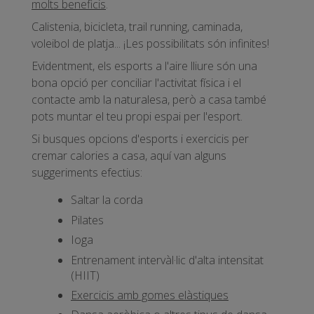
molts beneficis
.
Calistenia, bicicleta, trail running, caminada,
voleibol de platja... ¡Les possibilitats són infinites!
Evidentment, els esports a l'aire lliure són una
bona opció per conciliar l'activitat física i el
contacte amb la naturalesa, però a casa també
pots muntar el teu propi espai per l'esport.
Si busques opcions d'esports i exercicis per
cremar calories a casa, aquí van alguns
suggeriments efectius:
Saltar la corda
Pilates
Ioga
Entrenament intervàl·lic d'alta intensitat
(HIIT)
Exercicis amb gomes elàstiques