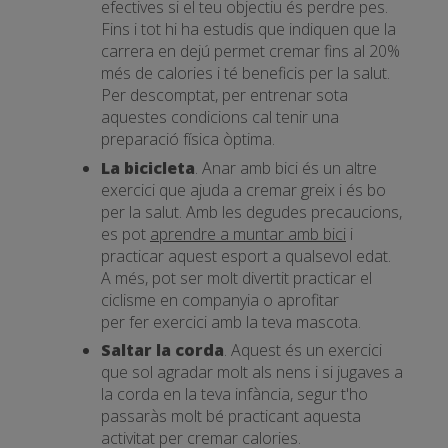
efectives si el teu objectiu és perdre pes.
Fins i tot hi ha estudis que indiquen que la
carrera en dejú permet cremar fins al 20%
més de calories i té beneficis per la salut.
Per descomptat, per entrenar sota
aquestes condicions cal tenir una
preparació física òptima.
La bicicleta
. Anar amb bici és un altre
exercici que ajuda a cremar greix i és bo
per la salut. Amb les degudes precaucions,
es pot
aprendre a muntar amb bici
i
practicar aquest esport a qualsevol edat.
A més, pot ser molt divertit practicar el
ciclisme en companyia o aprofitar
per fer exercici amb la teva mascota.
Saltar la corda
. Aquest és un exercici
que sol agradar molt als nens i si jugaves a
la corda en la teva infància, segur t'ho
passaràs molt bé practicant aquesta
activitat per cremar calories.