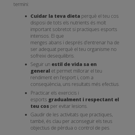
termini:
Cuidar la teva dieta
perquè el teu cos
disposi de tots els nutrients és molt
important sobretot si practiques esports
intensos. El que
menges abans i després d'entrenar ha de
ser adequat perquè el teu organisme no
sofreixi desequilibris.
Seguir un
estil de vida sa en
general
et permet millorar el teu
rendiment en l'esport i, com a
conseqüència, uns resultats més efectius.
Practicar els exercicis i
esports
gradualment i respectant el
teu cos
per evitar lesions.
Gaudir de les activitats que practiques,
també, és clau per aconseguir els teus
objectius de pèrdua o control de pes.