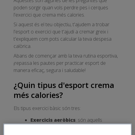
Aquestes són algunes de les preguntes que
poden sorgir quan vols perdre pes i cerques
l'exercici que crema més calories.
Si aquest és el teu objectiu, t'ajudem a trobar
l'esport o exercici que t'ajudi a cremar greix i
t'expliquem com pots calcular la teva despesa
calòrica.
Abans de començar amb la teva rutina esportiva,
¡repassa les pautes per practicar esport de
manera eficaç, segura i saludable!
¿Quin tipus d'esport crema
més calories?
Els tipus exercici bàsic són tres:
Exercicis aeròbics
: són aquells
acceleren la freqüència cardíaca i el ritme
de la respiració.