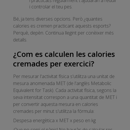
i practicats regularment t'ajudaran a reduir
i controlar el teu pes.
Bé, ja tens diverses opcions. Però ¿quantes
calories es cremen practicant aquests esports?
Perquè, depèn. Continua llegint per conèixer més
detalls.
¿Com es calculen les calories
cremades per exercici?
Per mesurar l'activitat física s'utilitza una unitat de
mesura anomenada MET (de l'anglès Metabolic
Equivalent for Task). Cada activitat física, segons la
seva intensitat correspon a una quantitat de MET i
per convertir aquesta mesura en calories
cremades per minut s'utilitza la fórmula:
Despesa energètica x MET x peso en kg
¡Que no corri el pànic! No hauràs de calcular res,