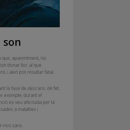
e son
ra que, aparentment, no
pot donar lloc al que
, i això pot resultar fatal
nt la fase de descans, de fet,
er exemple, durant el
nció es veu afectada per la
sades a malalties i
r-nos sans.