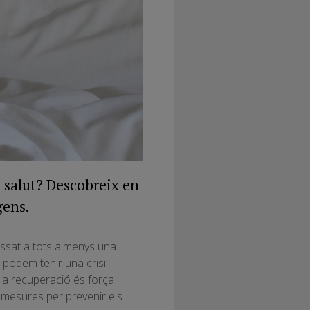
a salut? Descobreix en
gens.
ssat a tots almenys una
à podem tenir una crisi
la recuperació és força
 mesures per prevenir els