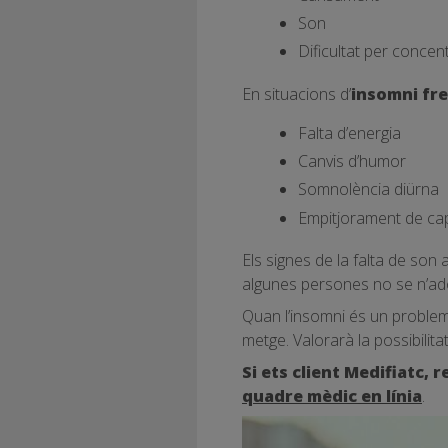
Son
Dificultat per concen
En situacions d’
insomni fr
Falta d’energia
Canvis d’humor
Somnolència diürna
Empitjorament de capa
Els signes de la falta de so
algunes persones no se n’ado
Quan l’insomni és un proble
metge. Valorarà la possibilita
Si ets client Medifiatc,
quadre mèdic en línia
.