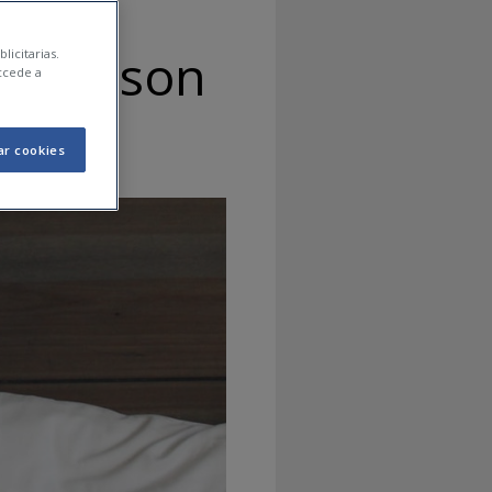
lta de son
licitarias.
ccede a
ar cookies