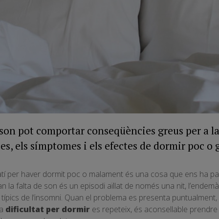
e son pot comportar conseqüències greus per a l
ses, els símptomes i els efectes de dormir poc o 
atí per haver dormit poc o malament és una cosa que ens ha pa
uan la falta de son és un episodi aïllat de només una nit, l’endem
típics de l’insomni. Quan el problema es presenta puntualment, 
la
dificultat per dormir
es repeteix, és aconsellable prendre