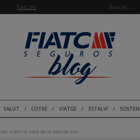
fiatc.es
SALUT
/
COTXE
/
VIATGE
/
ESTALVI
/
SOSTEN
tes sobre la salut de la falta de son