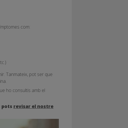
 símptomes com:
tc.)
ir. Tanmateix, pot ser que
ïna.
ue ho consultis amb el
i pots
revisar el nostre