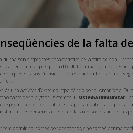
onseqüències de la falta d
a diürna són símptomes característics de la falta de son. Enca
 cal tenir en compte que la dificultat per mantenir-se despert 
s
. En aquests casos, l’individu es queda adormit durant uns segons
i fent.
 és una activitat d’extrema importància per a l’organisme. Dura
importants per a òrgans i sistemes. El
sistema immunitari
, p
que promouen el son i anticossos, per la qual cosa, aquesta fu
quest motiu, les persones que tenen falta de son estan més expo
essitem dormir no només per descansar, sinó també per manteni