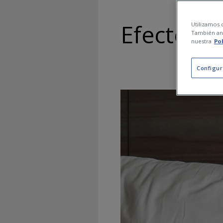
Efectes so
Utilizamos c
También ana
nuestra
Po
Configur