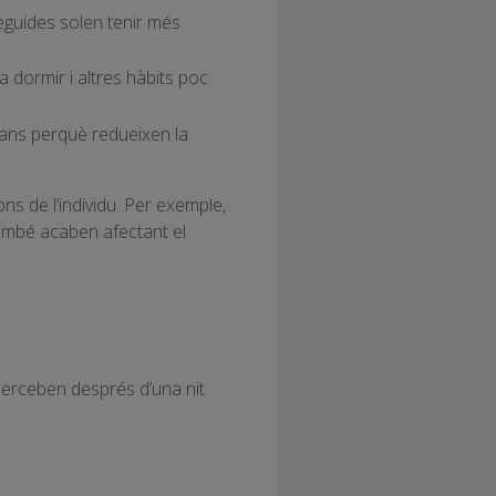
seguides solen tenir més
 dormir i altres hàbits poc
cans perquè redueixen la
ns de l’individu. Per exemple,
 també acaben afectant el
perceben després d’una nit