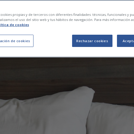
bre la salut de la fa
ookies propias y de terceros con diferentes finalidades: técnicas, funcionales y pub
lizamos el uso del sitio web y tus hábitos de navegación. Para más información a
lítica de cookies
ación de cookies
Rechazar cookies
Acept
04 de abril de 2022
0