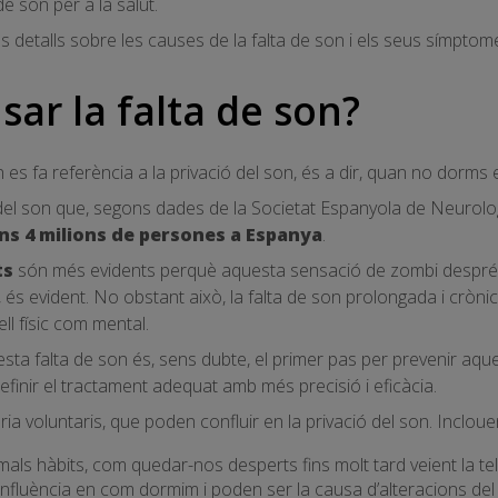
de son per a la salut.
s detalls sobre les causes de la falta de son i els seus símpto
ar la falta de son?
es fa referència a la privació del son, és a dir, quan no dorms e
del son que, segons dades de la Societat Espanyola de Neurolo
ns 4 milions de persones a Espanya
.
ts
són més evidents perquè aquesta sensació de zombi després 
 és evident. No obstant això, la falta de son prolongada i cròn
ll físic com mental.
a falta de son és, sens dubte, el primer pas per prevenir aques
efinir el tractament adequat amb més precisió i eficàcia.
ia voluntaris, que poden confluir en la privació del son. Incloue
 mals hàbits, com quedar-nos desperts fins molt tard veient la telev
influència en com dormim i poden ser la causa d’alteracions del