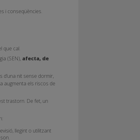
mes i conseqüències.
l que cal.
gia (SEN),
afecta, de
d’una nit sense dormir,
ica augmenta els riscos de
t trastorn. De fet, un
n:
isió, llegint o utilitzant
 son.