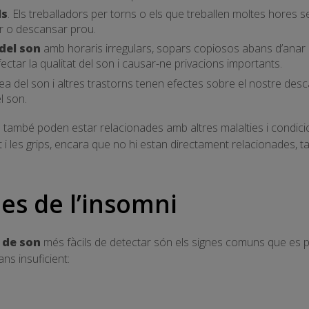
ls
. Els treballadors per torns o els que treballen moltes hores 
r o descansar prou.
del son
amb horaris irregulars, sopars copiosos abans d’anar a
tar la qualitat del son i causar-ne privacions importants.
a del son i altres trastorns tenen efectes sobre el nostre des
l son.
 també poden estar relacionades amb altres malalties i condicio
tat i les grips, encara que no hi estan directament relacionades,
es de l’insomni
 de son
més fàcils de detectar són els signes comuns que es 
s insuficient: