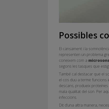
Possibles c
El cansament i la somnolènci
representen un problema greu,
coneixem com a
microson
segons les tasques que estigu
També cal destacar que el son
el cos duu a terme funcions 
descans, produeix proteïnes 
mala qualitat del son. Per a
infeccions.
Dit d’una altra manera, nec