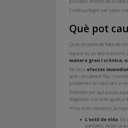
possibles efectes de la falta 
Continua llegint per saber mé
Què pot caus
Quan es parla de falta de son 
Aquest és un dels trastorns 
manera greu i crònica, u
Els seus
efectes immedia
amb cansament físic i mental,
problemes de salut tant a nive
Entendre per què passa aquest
diagnòstic correcte ajuda a d
Hi ha molts elements, la major
L’estil de vida
. Els
pantalles, tenen una 