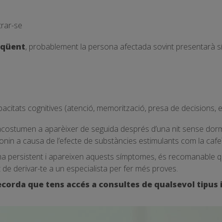
trar-se
eqüent
, probablement la persona afectada sovint presentarà
citats cognitives (atenció, memorització, presa de decisions, e
n acostumen a aparèixer de seguida després d’una nit sense dorm
nin a causa de l’efecte de substàncies estimulants com la cafe
ma persistent i apareixen aquests símptomes, és recomanable q
t de derivar-te a un especialista per fer més proves.
 recorda que tens accés a consultes de qualsevol tipus 