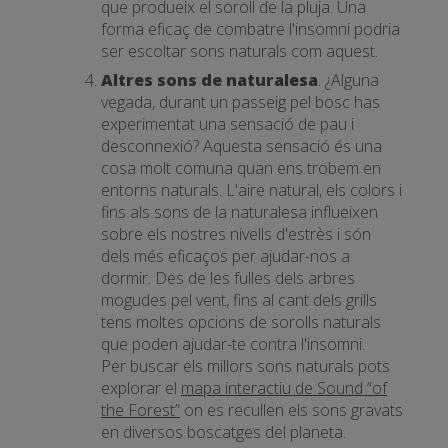
que produeix el soroll de la pluja. Una
forma eficaç de combatre l'insomni podria
ser escoltar sons naturals com aquest.
Altres sons de naturalesa
. ¿Alguna
vegada, durant un passeig pel bosc has
experimentat una sensació de pau i
desconnexió? Aquesta sensació és una
cosa molt comuna quan ens trobem en
entorns naturals. L'aire natural, els colors i
fins als sons de la naturalesa influeixen
sobre els nostres nivells d'estrès i són
dels més eficaços per ajudar-nos a
dormir. Des de les fulles dels arbres
mogudes pel vent, fins al cant dels grills
tens moltes opcions de sorolls naturals
que poden ajudar-te contra l'insomni.
Per buscar els millors sons naturals pots
explorar el
mapa interactiu de Sound “of
the Forest”
on es recullen els sons gravats
en diversos boscatges del planeta.