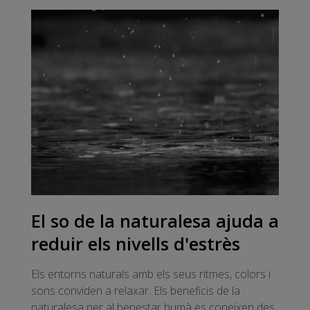
El so de la naturalesa ajuda a
reduir els nivells d'estrès
Els entorns naturals amb els seus ritmes, colors i
sons conviden a relaxar. Els beneficis de la
naturalesa per al benestar humà es coneixen des