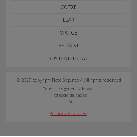
COTXE
LLAR
VIATGE
ESTALVI
SOSTENIBILITAT
© 2025 copyright Fiatc Seguros // All rights reserved
Condicions generals del web
Protecció de dades
Històric
Política de cookies