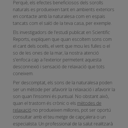
Perquè, els efectes beneficiosos dels sorolls
naturals es produeixen tant en ambients exteriors
en contacte amb la naturalesa com en espais
tancats com el saló de la teva casa, per exemple.
Els investigadors de l'estudi publicat en Scientific
Reports, expliquen que quan escoltem sons com
el cant dels ocells, el vent que mou les fulles o el
so de les ones de la mar, la nostra atenció
s'enfoca cap a l'exterior permetent aquesta
desconnexió i sensació de relaxació que tots
coneixem.
Per descomptat, els sons de la naturalesa poden
ser un mètode per afavorir la relaxació i afavorir la
son quan l'insomni és puntual. No obstant això,
quan el trastorn és crònic o els
mètodes de
relaxació
no produeixen millores, pot ser oportú
consultar amb el teu metge de capçalera o un
especialista. Un professional de la salut realitzarà