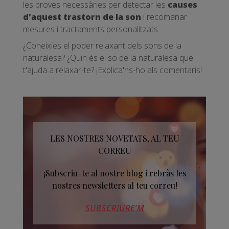
les proves necessàries per detectar les
causes
d'aquest trastorn de la son
i recomanar
mesures i tractaments personalitzats.
¿Coneixies el poder relaxant dels sons de la
naturalesa? ¿Quin és el so de la naturalesa que
t'ajuda a relaxar-te? ¡Explica'ns-ho als comentaris!
LES NOSTRES NOVETATS, AL TEU
CORREU
¡Subscriu-te al nostre blog i rebràs les
nostres newsletters al teu correu!
SUBSCRIURE’M