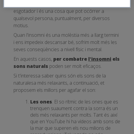
Passar una nit sense pegar un ull pot ser molt
esgotador i és una cosa que pot ocórrer a
qualsevol persona, puntualment, per diversos
motius.
Quan l'insomni és una molèstia més a llarg termini
i ens impedeix descansar bé, sofrim molt més les
seves conseqüències a nivell físic i mental.
En aquests casos,
per combatre
l'insomni
els
sons naturals
poden ser molt eficaços.
Si t'interessa saber quins són els sons de la
naturalesa més relaxants, a continuació, et
proposem els millors per agafar el son:
Les ones
. El so rítmic de les ones que es
trenquen suaument contra la sorra és un
dels més relaxants per molts. Tant és així
que en YouTube hi ha vídeos amb sons de
la mar que superen els nou milions de