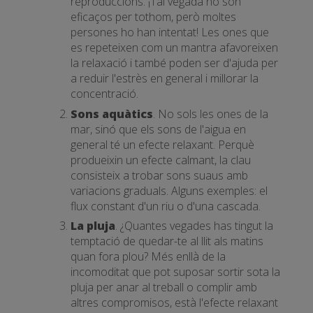
reproduccions. ¡Tal vegada no són
eficaços per tothom, però moltes
persones ho han intentat! Les ones que
es repeteixen com un mantra afavoreixen
la relaxació i també poden ser d'ajuda per
a reduir l'estrès en general i millorar la
concentració.
Sons aquàtics
. No sols les ones de la
mar, sinó que els sons de l'aigua en
general té un efecte relaxant. Perquè
produeixin un efecte calmant, la clau
consisteix a trobar sons suaus amb
variacions graduals. Alguns exemples: el
flux constant d'un riu o d'una cascada.
La pluja
. ¿Quantes vegades has tingut la
temptació de quedar-te al llit als matins
quan fora plou? Més enllà de la
incomoditat que pot suposar sortir sota la
pluja per anar al treball o complir amb
altres compromisos, està l'efecte relaxant