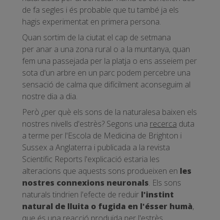
de fa segles i és probable que tu també ja els
hagis experimentat en primera persona.
Quan sortim de la ciutat el cap de setmana
per anar a una zona rural o a la muntanya, quan
fem una passejada per la platja o ens asseiem per
sota d'un arbre en un parc podem percebre una
sensació de calma que difícilment aconseguim al
nostre dia a dia.
Però ¿per què els sons de la naturalesa baixen els
nostres nivells d'estrès? Segons una
recerca
duta
a terme per l'Escola de Medicina de Brighton i
Sussex a Anglaterra i publicada a la revista
Scientific Reports l'explicació estaria les
alteracions que aquests sons produeixen en
les
nostres connexions neuronals
. Els sons
naturals tindrien l'efecte de reduir
l'instint
natural de lluita o fugida en l'ésser humà
,
que és una reacció produïda per l'estrès .