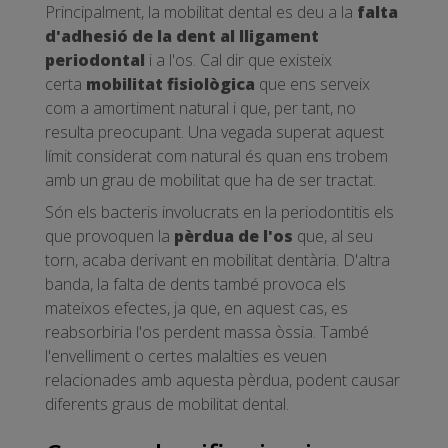
Principalment, la mobilitat dental es deu a la
falta
d'adhesió de la dent al lligament
periodontal
i a l'os. Cal dir que existeix
certa
mobilitat fisiològica
que ens serveix
com a amortiment natural i que, per tant, no
resulta preocupant. Una vegada superat aquest
límit considerat com natural és quan ens trobem
amb un grau de mobilitat que ha de ser tractat.
Són els bacteris involucrats en la periodontitis els
que provoquen la
pèrdua de l'os
que, al seu
torn, acaba derivant en mobilitat dentària. D'altra
banda, la falta de dents també provoca els
mateixos efectes, ja que, en aquest cas, es
reabsorbiria l'os perdent massa òssia. També
l'envelliment o certes malalties es veuen
relacionades amb aquesta pèrdua, podent causar
diferents graus de mobilitat dental.