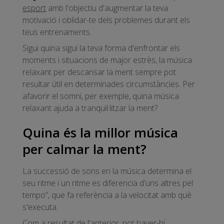
esport
amb l'objectiu d'augmentar la teva
motivació i oblidar-te dels problemes durant els
teus entrenaments.
Sigui quina sigui la teva forma d'enfrontar els
moments i situacions de major estrès, la música
relaxant per descansar la ment sempre pot
resultar útil en determinades circumstàncies. Per
afavorir el somni, per exemple, quina música
relaxant ajuda a tranquil·litzar la ment?
Quina és la millor música
per calmar la ment?
La successió de sons en la música determina el
seu ritme i un ritme es diferencia d'uns altres pel
tempo”, que fa referència a la velocitat amb què
s'executa.
Com a resultat de l'anterior, pot haver-hi