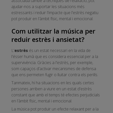
associada també a tècniques de relaxació, pot
ajudar-nos a suportar les situacions més
estressants i reduir l'impacte que l'estrès negatiu
pot produir en l'àmbit físic, mental i emocional.
Com utilitzar la música per
reduir estrès i ansietat?
L'
estrès
és un estat necessari en la vida de
l'ésser humà que es considera essencial per a la
supervivència. Gràcies a l'estrès, per exemple,
som capaços d'activar mecanismes de defensa
que ens permeten fugir o lluitar contra els perills.
Tanmateix, hi ha situacions en les quals certes
persones arriben a viure en un estat d'estrès
constant que amb el temps té efectes perjudicials
en l'àmbit físic, mental i emocional.
La música pot produir un efecte relaxant per a la