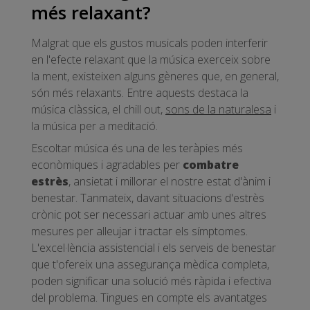
més relaxant?
Malgrat que els gustos musicals poden interferir
en l'efecte relaxant que la música exerceix sobre
la ment, existeixen alguns gèneres que, en general,
són més relaxants. Entre aquests destaca la
música clàssica, el chill out,
sons de la naturalesa
i
la música per a meditació.
Escoltar música és una de les teràpies més
econòmiques i agradables per
combatre
estrès
, ansietat i millorar el nostre estat d'ànim i
benestar. Tanmateix, davant situacions d'estrès
crònic pot ser necessari actuar amb unes altres
mesures per alleujar i tractar els símptomes.
L'excel·lència assistencial i els serveis de benestar
que t'ofereix una assegurança mèdica completa,
poden significar una solució més ràpida i efectiva
del problema. Tingues en compte els avantatges