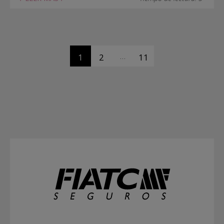
…
1
2
11