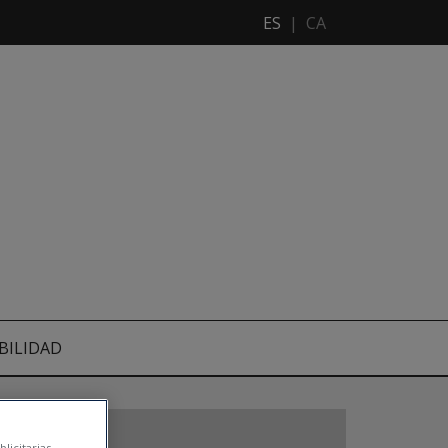
ES
|
CA
BILIDAD
licitarias.