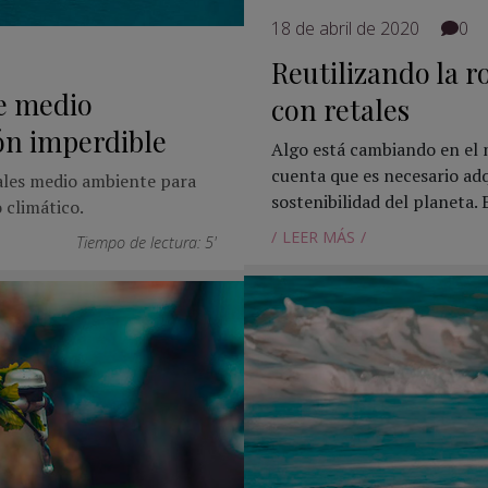
18 de abril de 2020
0
Reutilizando la ro
e medio
con retales
ón imperdible
Algo está cambiando en el
cuenta que es necesario adq
les medio ambiente para
sostenibilidad del planeta.
 climático.
LEER MÁS
Tiempo de lectura: 5'