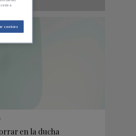
ccede a
ar cookies
0
orrar en la ducha