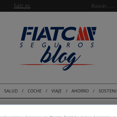
fiatc.es
SALUD
/
COCHE
/
VIAJE
/
AHORRO
/
SOSTENI
ookies propias y de terceros con diferentes finalidades: técnicas, funcionales y pub