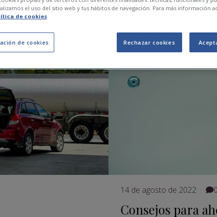
lizamos el uso del sitio web y tus hábitos de navegación. Para más información a
lítica de cookies
ación de cookies
Rechazar cookies
Acept
14 de agosto de 2022
Consejos para ah