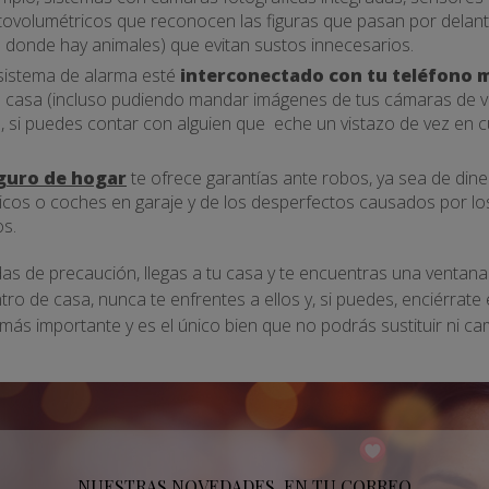
ovolumétricos que reconocen las figuras que pasan por delant
 donde hay animales) que evitan sustos innecesarios.
sistema de alarma esté
interconectado con tu teléfono m
 casa (incluso pudiendo mandar imágenes de tus cámaras de v
o, si puedes contar con alguien que eche un vistazo de vez en 
guro de hogar
te ofrece garantías ante robos, ya sea de dine
os o coches en garaje y de los desperfectos causados por los
os.
as de precaución, llegas a tu casa y te encuentras una ventana 
entro de casa, nunca te enfrentes a ellos y, si puedes, enciérrate
o más importante y es el único bien que no podrás sustituir ni ca
NUESTRAS NOVEDADES, EN TU CORREO