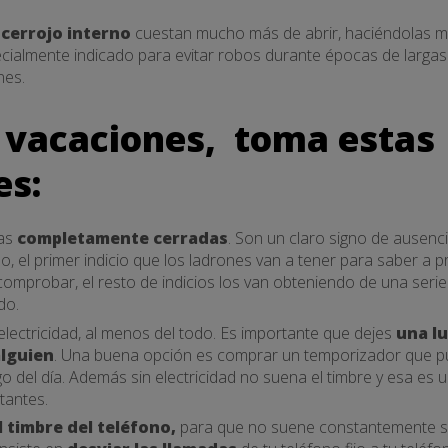
cerrojo interno
cuestan mucho más de abrir, haciéndolas m
cialmente indicado para evitar robos durante épocas de largas 
nes.
e vacaciones, toma estas
es:
nas
completamente cerradas
. Son un claro signo de ausenc
o, el primer indicio que los ladrones van a tener para saber a p
omprobar, el resto de indicios los van obteniendo de una serie 
do.
electricidad, al menos del todo. Es importante que dejes
una lu
alguien
. Una buena opción es comprar un temporizador que pu
o del día. Además sin electricidad no suena el timbre y esa es 
tantes.
l timbre del teléfono,
para que no suene constantemente sin