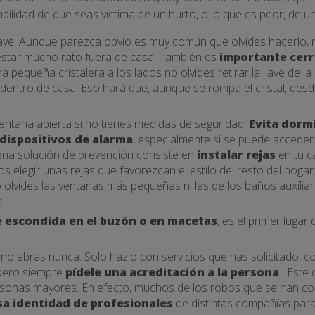
bilidad de que seas víctima de un hurto, o lo que es peor, de un
lave. Aunque parezca obvio es muy común que olvides hacerlo, 
star mucho rato fuera de casa. También es
importante cerr
 pequeña cristalera a los lados no olvides retirar la llave de la
s dentro de casa. Eso hará que, aunque se rompa el cristal, de
ntana abierta si no tienes medidas de seguridad.
Evita dormi
 dispositivos de alarma
, especialmente si se puede acceder 
ena solución de prevención consiste en
instalar rejas
en tu c
elegir unas rejas que favorezcan el estilo del resto del hogar 
 olvides las ventanas más pequeñas ni las de los baños auxilia
.
ave escondida en el buzón o en macetas
, es el primer luga
, no abras nunca. Solo hazlo con servicios que has solicitado, 
d pero siempre
pídele una acreditación a la persona
. Este
rsonas mayores. En efecto, muchos de los robos que se han co
sa identidad de profesionales
de distintas compañías par