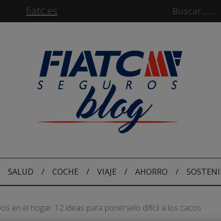
fiatc.es
SALUD
/
COCHE
/
VIAJE
/
AHORRO
/
SOSTENI
os en el hogar: 12 ideas para ponérselo difícil a los cacos