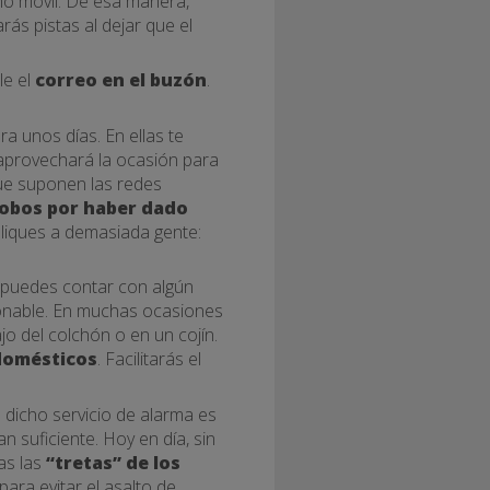
ono móvil. De esa manera,
ás pistas al dejar que el
e el
correo en el buzón
.
a unos días. En ellas te
 aprovechará la ocasión para
ue suponen las redes
robos por haber dado
liques a demasiada gente:
e puedes contar con algún
zonable. En muchas ocasiones
o del colchón o en un cojín.
odomésticos
. Facilitarás el
 dicho servicio de alarma es
 suficiente. Hoy en día, sin
as las
“tretas” de los
ara evitar el asalto de