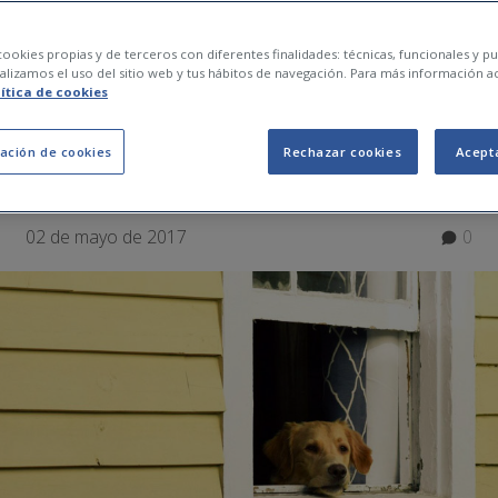
el hogar: 12 ideas p
ookies propias y de terceros con diferentes finalidades: técnicas, funcionales y pub
lizamos el uso del sitio web y tus hábitos de navegación. Para más información a
lítica de cookies
difícil a los cacos
ación de cookies
Rechazar cookies
Acept
02 de mayo de 2017
0