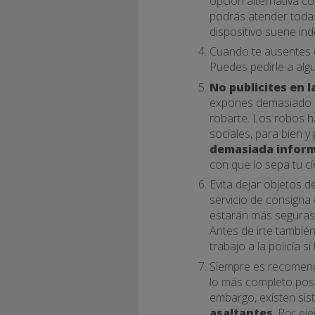
opción alternativa c
podrás atender todas 
dispositivo suene in
Cuando te ausentes d
Puedes pedirle a algu
No publicites en l
expones demasiado si
robarte. Los robos 
sociales, para bien 
demasiada infor
con que lo sepa tu cí
Evita dejar objetos 
servicio de consigna
estarán más seguras 
Antes de irte tambi
trabajo a la policía si
Siempre es recomen
lo más completo posi
embargo, existen sis
asaltantes
. Por ej