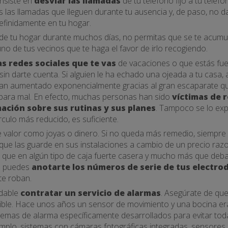
onsiste en
desviar las llamadas
de tu teléfono fijo a tu teléf
las llamadas que lleguen durante tu ausencia y, de paso, no dar
definidamente en tu hogar.
e tu hogar durante muchos días, no permitas que se te acumul
no de tus vecinos que te haga el favor de irlo recogiendo.
as redes sociales que te vas
de vacaciones o que estás fuer
n darte cuenta. Si alguien le ha echado una ojeada a tu casa,
han aumentado exponencialmente gracias al gran escaparate q
y para mal. En efecto, muchas personas han sido
víctimas de 
mación
sobre sus rutinas y sus planes
. Tampoco se lo exp
rculo más reducido, es suficiente.
de valor como joyas o dinero. Si no queda más remedio, siempr
 que las guarde en sus instalaciones a cambio de un precio ra
que en algún tipo de caja fuerte casera y mucho más que debaj
én puedes
anotarte los números de serie de tus electr
 te roban.
dable
contratar un servicio de alarmas
. Asegúrate de que
ble. Hace unos años un sensor de movimiento y una bocina eran
temas de alarma específicamente desarrollados para evitar tod
emplo, sistemas con cámaras fotográficas integradas, sensores p