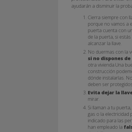
ayudarán a disminuir la proba
Cierra siempre con l
porque no vamos a e
puerta cuenta con una
de la puerta, si está
alcanzar la llave.
No duermas con la ve
si no dispones de
otra vivienda.Una bu
construcción podemos 
dónde instalarlas. No
deben ser protegidos
Evita dejar la ll
mirar.
Si llaman a tu puerta
gas o la electricida
indicado para las pe
han empleado la
fal