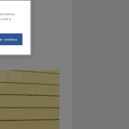
ara
licitarias.
ccede a
ar cookies