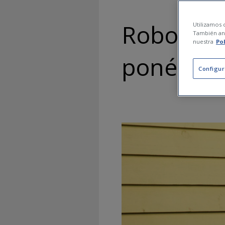
Robos en 
Utilizamos c
También ana
nuestra
Po
ponérselo 
Configur