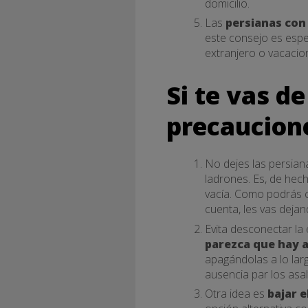
domicilio.
Las
persianas con 
este consejo es espe
extranjero o vacacio
Si te vas d
precaucion
No dejes las persia
ladrones. Es, de hech
vacía. Como podrás c
cuenta, les vas dejan
Evita desconectar la 
parezca que hay 
apagándolas a lo larg
ausencia par los asal
Otra idea es
bajar e