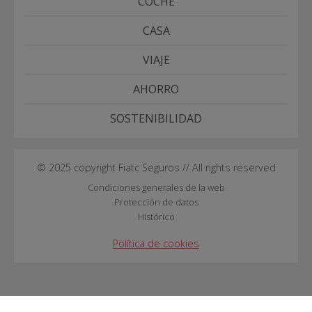
COCHE
CASA
VIAJE
AHORRO
SOSTENIBILIDAD
© 2025 copyright Fiatc Seguros // All rights reserved
Condiciones generales de la web
Protección de datos
Histórico
Política de cookies