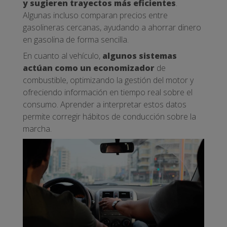
y sugieren trayectos más eficientes
.
Algunas incluso comparan precios entre
gasolineras cercanas, ayudando a ahorrar dinero
en gasolina de forma sencilla.
En cuanto al vehículo,
algunos sistemas
actúan como un economizador
de
combustible, optimizando la gestión del motor y
ofreciendo información en tiempo real sobre el
consumo. Aprender a interpretar estos datos
permite corregir hábitos de conducción sobre la
marcha.