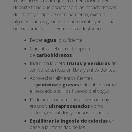
Teniendo en cuenta que la alimentación en el
deporte tiene que adaptarse a las características
del atleta y al tipo de entrenamiento, existen
algunas pautas genéricas que contribuyen a una
buena alimentación. Entre estas destacan:
Beber
agua
lo suficiente.
Garantizar el correcto aporte
de
carbohidratos
.
Incluir en la dieta
frutas y verduras
de
temporada, ricas en fibra y
antioxidantes
.
Aprovechar alimentos fuentes
de
proteína
y
grasas
saludables como
el pescado azul, los huevos o el yogur.
Reducir el consumo de alimentos muy
grasos y
ultraprocesados
como
bollería, embutidos y quesos curados.
Equilibrar la ingesta de calorías
en
base a la intensidad de los