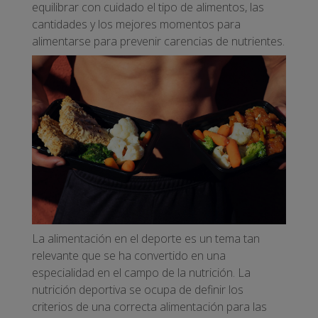
equilibrar con cuidado el tipo de alimentos, las
cantidades y los mejores momentos para
alimentarse para prevenir carencias de nutrientes.
La alimentación en el deporte es un tema tan
relevante que se ha convertido en una
especialidad en el campo de la nutrición. La
nutrición deportiva se ocupa de definir los
criterios de una correcta alimentación para las