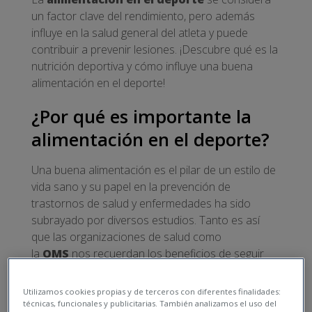
un factor clave del rendimiento, pero además
influye en la salud general del atleta y puede
contribuir a prevenir lesiones. ¡Descubre qué es la
nutrición deportiva y cómo influye una buena
alimentación en el deporte!
¿Por qué es importante la
alimentación en el deporte?
Una buena alimentación es el pilar de un estilo de
vida sano y su papel en la prevención de
trastornos de salud y enfermedades ha sido
subrayado por diversos estudios. Tanto es así
que las organizaciones de salud como
la
OMS
nos recuerdan los
beneficios de seguir
una dieta saludable
y los peligros de la
alimentación desequilibrada.
Utilizamos cookies propias y de terceros con diferentes finalidades:
técnicas, funcionales y publicitarias. También analizamos el uso del
En las personas que practican deportes la