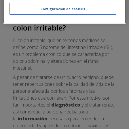
este síndrome.
Configuración de cookies
¿Qué es el Síndrome del
colon irritable?
El colon irritable, que en términos médicos se
define como Síndrome del Intestino Irritable (SII),
es un problema crónico que se caracteriza por
dolor abdominal y alteraciones en el ritmo
intestinal.
A pesar de tratarse de un cuadro benigno, puede
tener repercusiones sobre la calidad de vida de la
persona afectada por los síntomas y las
limitaciones que conllevan. Por este motivo, son
tan importantes el
diagnóstico
y el tratamiento,
así como que la persona reciba toda
la
información
necesaria para entender la
enfermedad y aprender a reducir al máximo las