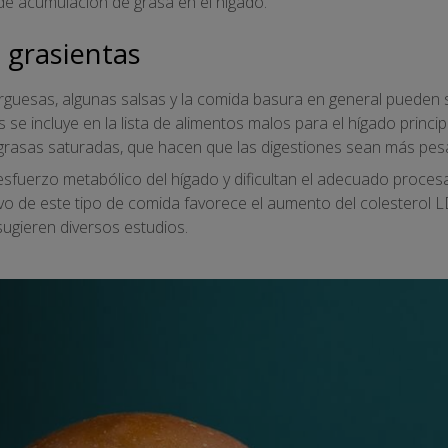
e acumulación de grasa en el hígado.
 grasientas
urguesas, algunas salsas y la comida basura en general pueden s
s se incluye en la lista de alimentos malos para el hígado princi
 grasas saturadas, que hacen que las digestiones sean más pes
fuerzo metabólico del hígado y dificultan el adecuado procesa
de este tipo de comida favorece el aumento del colesterol LDL
ugieren diversos estudios.