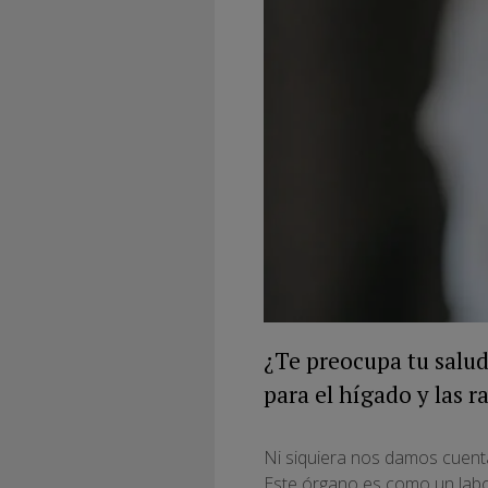
¿Te preocupa tu salud
para el hígado y las r
Ni siquiera nos damos cuenta
Este órgano es como un labor