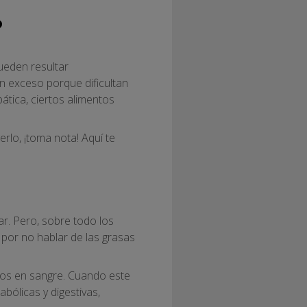
?
ueden resultar
n exceso porque dificultan
tica, ciertos alimentos
rlo, ¡toma nota! Aquí te
iar. Pero, sobre todo los
por no hablar de las grasas
idos en sangre. Cuando este
bólicas y digestivas,