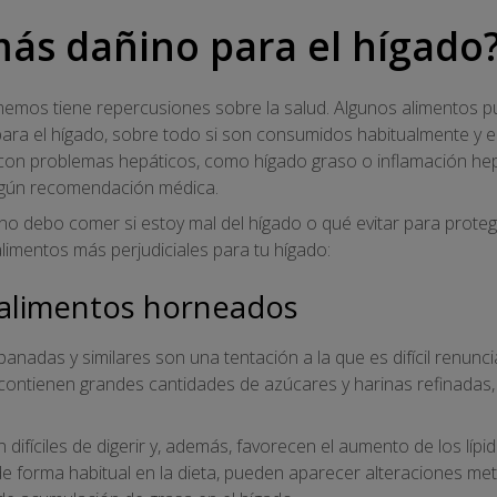
más dañino para el hígado
emos tiene repercusiones sobre la salud. Algunos alimentos p
para el hígado, sobre todo si son consumidos habitualmente y e
 con problemas hepáticos, como hígado graso o inflamación hepá
según recomendación médica.
no debo comer si estoy mal del hígado o qué evitar para protege
imentos más perjudiciales para tu hígado:
s alimentos horneados
mpanadas y similares son una tentación a la que es difícil renunc
ontienen grandes cantidades de azúcares y harinas refinadas, 
difíciles de digerir y, además, favorecen el aumento de los líp
de forma habitual en la dieta, pueden aparecer alteraciones meta