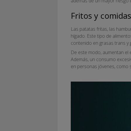
además de un mayor riesgo d
Fritos y comidas
Las patatas fritas, las hamb
hígado. Este tipo de alimento
contenido en grasas trans y
De este modo, aumentan el es
Además, un consumo excesivo 
en personas jóvenes, como s