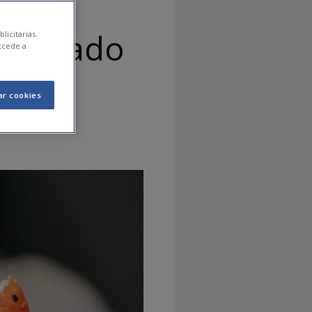
el hígado
licitarias.
ccede a
ar cookies