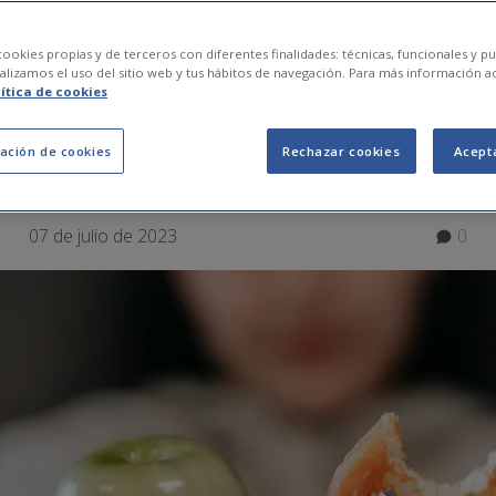
 perjudiciales para 
ookies propias y de terceros con diferentes finalidades: técnicas, funcionales y pub
lizamos el uso del sitio web y tus hábitos de navegación. Para más información a
lítica de cookies
ías evitar
ación de cookies
Rechazar cookies
Acept
07 de julio de 2023
0