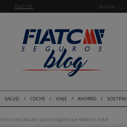
fiatc.es
SALUD
/
COCHE
/
VIAJE
/
AHORRO
/
SOSTENI
mentos perjudiciales para el hígado que deberías evitar