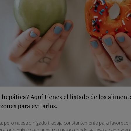
 hepática? Aquí tienes el listado de los aliment
azones para evitarlos.
, pero nuestro hígado trabaja constantemente para favorecer n
atorio químico en nuestro cuerpo donde se lleva a cabo gran p