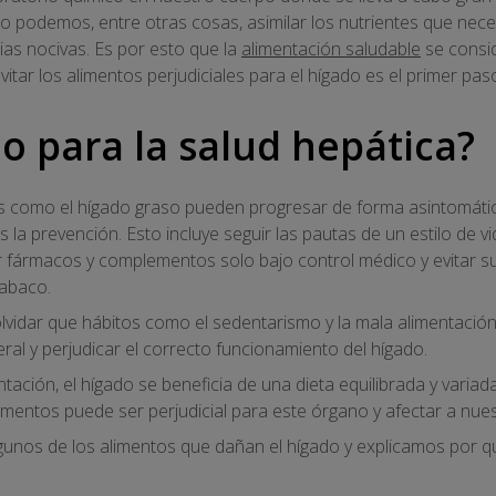
ado podemos, entre otras cosas, asimilar los nutrientes que n
ias nocivas. Es por esto que la
alimentación saludable
se consi
itar los alimentos perjudiciales para el hígado es el primer pas
o para la salud hepática?
 como el hígado graso pueden progresar de forma asintomática
 la prevención. Esto incluye seguir las pautas de un estilo de v
r fármacos y complementos solo bajo control médico y evitar su
tabaco.
lvidar que hábitos como el sedentarismo y la mala alimentació
ral y perjudicar el correcto funcionamiento del hígado.
tación, el hígado se beneficia de una dieta equilibrada y varia
mentos puede ser perjudicial para este órgano y afectar a nues
gunos de los alimentos que dañan el hígado y explicamos por qu