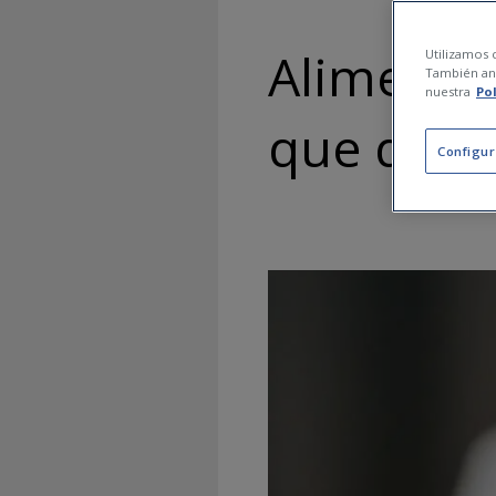
Alimentos
Utilizamos c
También ana
nuestra
Po
que deber
Configur