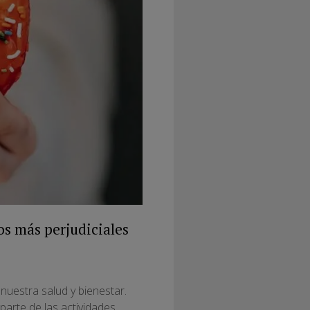
os más perjudiciales
uestra salud y bienestar.
arte de las actividades