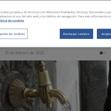
en los pies: lo que d
ookies propias y de terceros con diferentes finalidades: técnicas, funcionales y pub
lizamos el uso del sitio web y tus hábitos de navegación. Para más información a
lítica de cookies
er si tienes una
ación de cookies
Rechazar cookies
Acept
25 de febrero de 2020
0