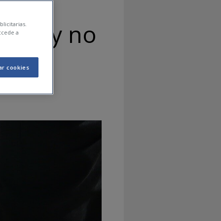
ebes y no
licitarias.
ccede a
ar cookies