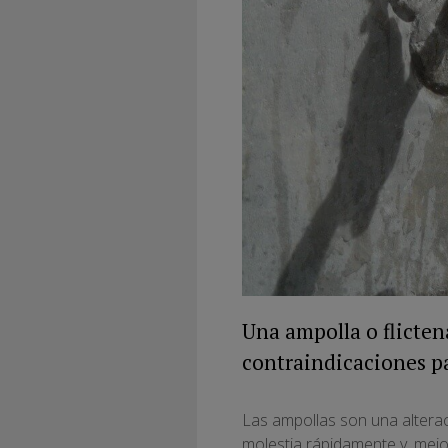
Una ampolla o flicten
contraindicaciones pa
Las ampollas son una alterac
molestia rápidamente y, mejo