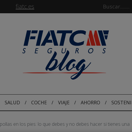
fiatc.es
SALUD
/
COCHE
/
VIAJE
/
AHORRO
/
SOSTENI
ollas en los pies: lo que debes y no debes hacer si tienes una