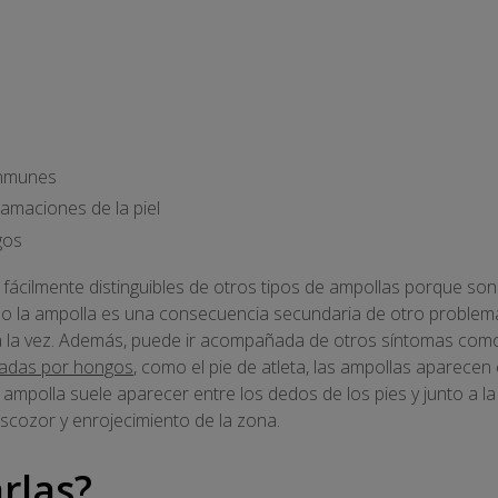
inmunes
flamaciones de la piel
gos
 fácilmente distinguibles de otros tipos de ampollas porque son
o la ampolla es una consecuencia secundaria de otro problema
la vez. Además, puede ir acompañada de otros síntomas como la 
sadas por hongos
, como el pie de atleta, las ampollas aparecen en
ampolla suele aparecer entre los dedos de los pies y junto a la 
scozor y enrojecimiento de la zona.
rlas?