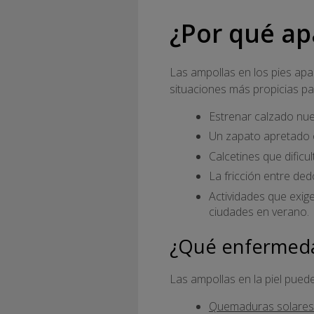
¿Por qué ap
Las ampollas en los pies ap
situaciones más propicias pa
Estrenar calzado nue
Un zapato apretado o
Calcetines que dificu
La fricción entre de
Actividades que exig
ciudades en verano.
¿Qué enfermedad
Las ampollas en la piel pue
Quemaduras solares