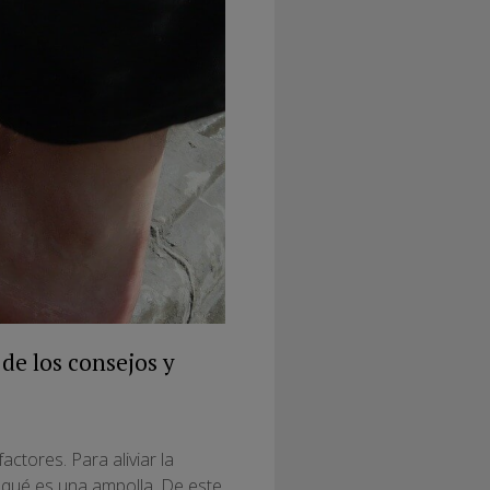
de los consejos y
ctores. Para aliviar la
 qué es una ampolla. De este