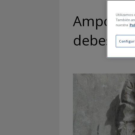
Ampollas 
Utilizamos c
También ana
nuestra
Po
debes hac
Configur