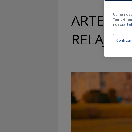
ARTES MA
Utilizamos c
También ana
nuestra
Po
RELAJAC
Configur