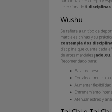
para fortalecer cuerpo y esp
seleccionado
5 disciplinas
Wushu
Se refiere a un tipo de depo
marciales chinas y su prácti
contempla dos disciplina
disciplina que cuenta cada a
de artes marciales
Jade Xu
.
Recomendado para:
Bajar de peso
Fortalecer musculat
Aumentar flexibilidad 
Entrenamiento intenso
Atenuar estrés y ans
Tai Chi o Tai Ch