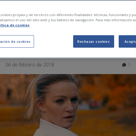
RCIALES, LAS TÉCNI
ookies propias y de terceros con diferentes finalidades: técnicas, funcionales y pub
lizamos el uso del sitio web y tus hábitos de navegación. Para más información a
lítica de cookies
IÓN MÁS ANTIGUAS
ación de cookies
Rechazar cookies
Acept
06 de febrero de 2018
0