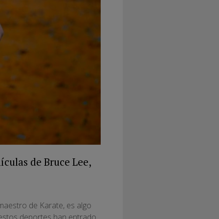
lículas de Bruce Lee,
 maestro de Karate, es algo
e, estos deportes han entrado