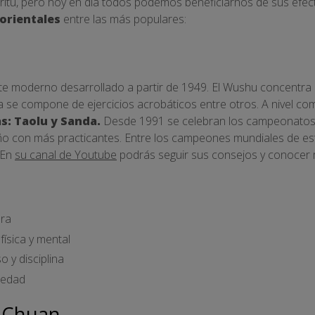
íritu, pero hoy en día todos podemos beneficiarnos de sus efe
 orientales
entre las más populares:
rte moderno desarrollado a partir de 1949. El Wushu concentra 
ca se compone de ejercicios acrobáticos entre otros. A nivel co
s: Taolu y Sanda.
Desde 1991 se celebran los campeonatos
ño con más practicantes. Entre los campeones mundiales de esta 
 En
su canal de Youtube
podrás seguir sus consejos y conocer
ura
física y mental
 y disciplina
iedad
i Chuan