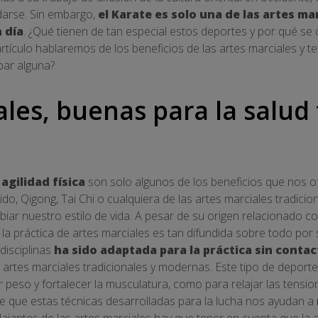
arse. Sin embargo,
el Karate es solo una de las artes ma
 día
. ¿Qué tienen de tan especial estos deportes y por qué s
 artículo hablaremos de los beneficios de las artes marciales y
bar alguna?
les, buenas para la salud f
agilidad física
son solo algunos de los beneficios que nos of
kido, Qigong, Tai Chi o cualquiera de las artes marciales tradicio
ar nuestro estilo de vida. A pesar de su origen relacionado con 
la práctica de artes marciales es tan difundida sobre todo por 
disciplinas
ha sido adaptada para la práctica sin conta
 artes marciales tradicionales y modernas. Este tipo de depor
peso y fortalecer la musculatura, como para relajar las tension
e que estas técnicas desarrolladas para la lucha nos ayudan a
ajantes de las artes marciales hay que tener en cuenta que la ac