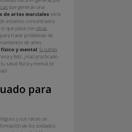
icas
que generan una
 de artes marciales
sería
uando estamos concentrados
e lo que pasa con
otras
 para tratar problemas de
renamientos de artes
 físico y mental
.
Si sufres
rena y feliz. ¿Haz practicado
 salud física y mental, te
ias!
cuado para
ntiguos y sus raíces se
a formación de los soldados