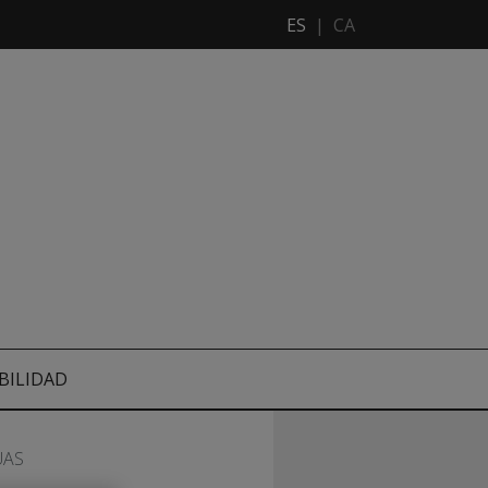
ES
|
CA
BILIDAD
UAS