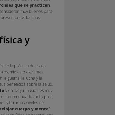
rciales que se practican
e consideran muy buenos para
 te presentamos las más
ísica y
rece la práctica de estos
nales, mixtas o extremas,
la guerra, la lucha y la
sus beneficios sobre la salud.
cto
y en los gimnasios es muy
te es recomendado tanto para
es y bajar los niveles de
relajar cuerpo y mente
?
tividad física en general, por