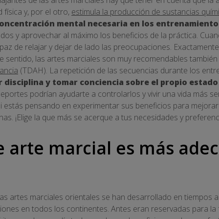
física y, por el otro,
estimula la producción de sustancias quím
oncentración mental necesaria en los entrenamientos
tados y aprovechar al máximo los beneficios de la práctica. C
paz de relajar y dejar de lado las preocupaciones. Exactament
te sentido, las artes marciales son muy recomendables también
fancia
(TDAH). La repetición de las secuencias durante los ent
r disciplina y tomar conciencia sobre el propio estado
deportes podrían ayudarte a controlarlos y vivir una vida más se
i estás pensando en experimentar sus beneficios para mejorar tu
nas. ¡Elige la que más se acerque a tus necesidades y preferenc
e arte marcial es más ade
as artes marciales orientales se han desarrollado en tiempos a
aciones en todos los continentes. Antes eran reservadas para l