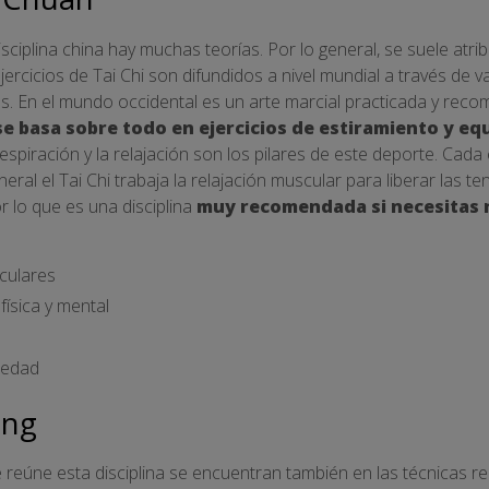
sciplina china hay muchas teorías. Por lo general, se suele atrib
 ejercicios de Tai Chi son difundidos a nivel mundial a través de
os. En el mundo occidental es un arte marcial practicada y re
se basa sobre todo en ejercicios de estiramiento y equ
a respiración y la relajación son los pilares de este deporte. Ca
eral el Tai Chi trabaja la relajación muscular para liberar las t
or lo que es una disciplina
muy recomendada si necesitas r
sculares
física y mental
iedad
ung
 reúne esta disciplina se encuentran también en las técnicas 