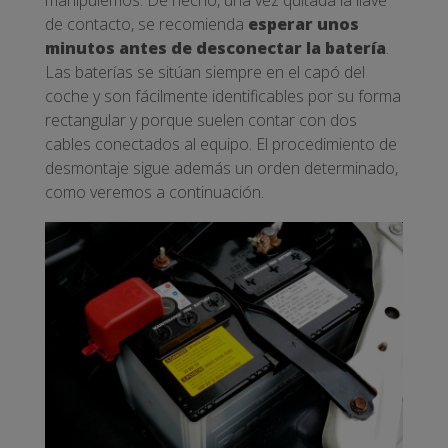
manipulemos. De hecho, una vez quitada la llave
de contacto, se recomienda
esperar unos
minutos antes de desconectar la batería
.
Las baterías se sitúan siempre en el capó del
coche y son fácilmente identificables por su forma
rectangular y porque suelen contar con dos
cables conectados al equipo. El procedimiento de
desmontaje sigue además un orden determinado,
como veremos a continuación.