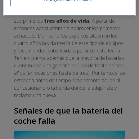
Existe un cierto consenso sobre que una batería
debe funcionar perfectamente, al menos, durante
sus primeros
tres años de vida.
A partir de
entonces acostumbran a aparecer los primeros
achaques. De hecho los expertos sitúan en los
cuatro años la vida media de este tipo de equipos
y recomiendan substituirla a partir de esta fecha.
Ten en cuenta además que la mayoría de baterías
cuentan con una garantía de uso de hasta de dos
años (en ocasiones hasta de tres). Por tanto, si se
estropea antes de tiempo simplemente acude al
concesionario o la tienda donde la adquiriste y
reclama una nueva.
Señales de que la batería del
coche falla