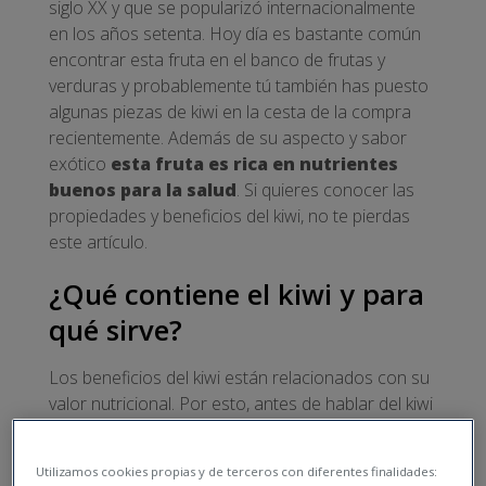
siglo XX y que se popularizó internacionalmente
en los años setenta. Hoy día es bastante común
encontrar esta fruta en el banco de frutas y
verduras y probablemente tú también has puesto
algunas piezas de kiwi en la cesta de la compra
recientemente. Además de su aspecto y sabor
exótico
esta fruta es rica en nutrientes
buenos para la salud
. Si quieres conocer las
propiedades y beneficios del kiwi, no te pierdas
este artículo.
¿Qué contiene el kiwi y para
qué sirve?
Los beneficios del kiwi están relacionados con su
valor nutricional. Por esto, antes de hablar del kiwi
y sus beneficios, te invitamos a descubrir sus
propiedades nutricionales:
Utilizamos cookies propias y de terceros con diferentes finalidades: