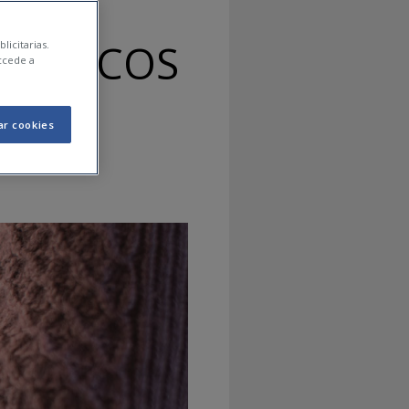
 + TRUCOS
licitarias.
ccede a
XIMO
ar cookies