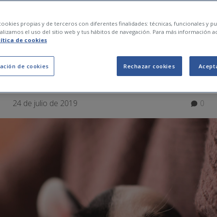
ICIOS DE LA SIESTA
ookies propias y de terceros con diferentes finalidades: técnicas, funcionales y pub
lizamos el uso del sitio web y tus hábitos de navegación. Para más información a
lítica de cookies
ROVECHARLA AL MÁ
ación de cookies
Rechazar cookies
Acept
24 de julio de 2019
0