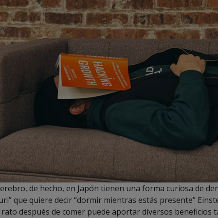
 cerebro, de hecho, en Japón tienen una forma curiosa de de
uri” que quiere decir “dormir mientras estás presente” Einst
n rato después de comer puede aportar diversos beneficios t