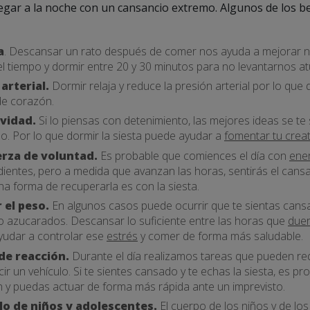
legar a la noche con un cansancio extremo. Algunos de los b
a
. Descansar un rato después de comer nos ayuda a mejorar n
el tiempo y dormir entre 20 y 30 minutos para no levantarnos at
arterial.
Dormir relaja y reduce la presión arterial por lo que 
e corazón.
ividad.
Si lo piensas con detenimiento, las mejores ideas se te
o. Por lo que dormir la siesta puede ayudar a
fomentar tu creat
rza de voluntad.
Es probable que comiences el día con
ene
dientes, pero a medida que avanzan las horas, sentirás el cansa
na forma de recuperarla es con la siesta.
 el peso.
En algunos casos puede ocurrir que te sientas can
 azucarados. Descansar lo suficiente entre las horas que
duer
ayudar a controlar ese
estrés
y comer de forma más saludable.
de reacción.
Durante el día realizamos tareas que pueden re
 un vehículo. Si te sientes cansado y te echas la siesta, es p
 y puedas actuar de forma más rápida ante un imprevisto.
lo de niños y adolescentes.
El cuerpo de los niños y de lo