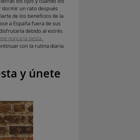
ierras los ojos y cuando los
er dormir un rato después
arte de los beneficios de la
noce a España fuera de sus
isfrutarla debido al estrés
me nunca la siesta.
ntinuar con la rutina diaria.
esta y únete