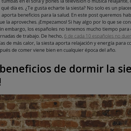
tumbas en el sofá y pones la televisión o música relajante, c
qué día es. ¿Te gusta echarte la siesta? No solo es un plac
aporta beneficios para la salud. En este post queremos habl
que la aproveches. ¡Empezamos! Si hay algo por lo que se co
 Sin embargo, los españoles no tenemos mucho tiempo para d
 jornadas de trabajo. De hecho,
6 de cada 10 españoles no duer
as de más calor, la siesta aporta relajación y energía para co
ués de comer viene bien en cualquier época del año.
beneficios de dormir la si
!