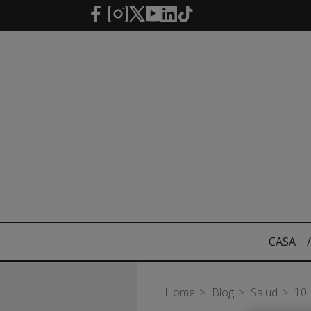
Saltar al contenido principal
CASA
/
Home
Blog
Salud
10