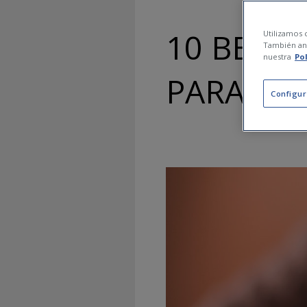
10 BENEF
Utilizamos c
También ana
nuestra
Po
PARA AP
Configur