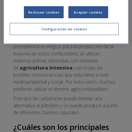
la energía eléctrica representan uno de los
posibles caminos para el sector del transporte
Rechazar cookies
Aceptar cookies
para salir de la dependencia de la dependencia de
combustibles fósiles.
Configuración de cookies
A pesar de que se utilice el prefijo “bio”, que en
Europa se utiliza para indicar productos de
procedencia ecológica, para la producción de la
mayoría de estos combustibles se utilizan
materias primas obtenidas con sistemas
de
agricultura intensiva
, con todas las
posibles consecuencias que esta tiene a nivel
medioambiental y social. Por esta razón, muchos
prefieren utilizar el término agrocombustibles.
Este tipo de carburante puede brindar una
alternativa al petróleo y se puede producir a partir
de diferentes fuentes naturales.
¿Cuáles son los principales