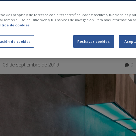
UNA CASA INTELIGEN
ookies propias y de terceros con diferentes finalidades: técnicas, funcionales y pub
lizamos el uso del sitio web y tus hábitos de navegación. Para más información a
lítica de cookies
UNCIONA?
ación de cookies
Rechazar cookies
Acept
03 de septiembre de 2019
0