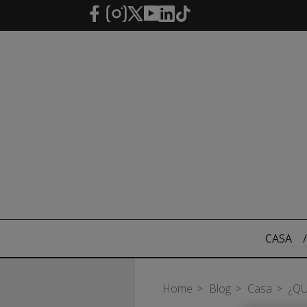
Saltar al contenido principal
CASA
/
Home
Blog
Casa
¿Q