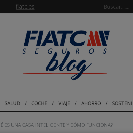
fiatc.es
SALUD
/
COCHE
/
VIAJE
/
AHORRO
/
SOSTENI
UÉ ES UNA CASA INTELIGENTE Y CÓMO FUNCIONA?