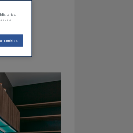
TE Y
licitarias.
ccede a
ar cookies