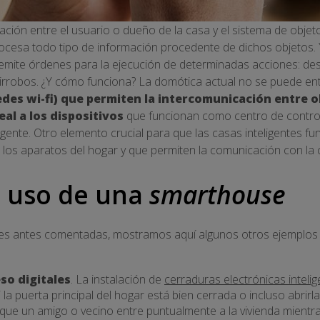
ción entre el usuario o dueño de la casa y el sistema de obje
rocesa todo tipo de información procedente de dichos objetos. Y
 emite órdenes para la ejecución de determinadas acciones: de
ntirrobos. ¿Y cómo funciona? La domótica actual no se puede en
des wi-fi) que permiten la intercomunicación entre ob
al a los dispositivos
que funcionan como centro de control
ligente. Otro elemento crucial para que las casas inteligentes 
los aparatos del hogar y que permiten la comunicación con la 
 uso de una
smarthouse
es antes comentadas, mostramos aquí algunos otros ejemplos 
:
so digitales
. La instalación de
cerraduras electrónicas inteli
i la puerta principal del hogar está bien cerrada o incluso abri
 que un amigo o vecino entre puntualmente a la vivienda mientr