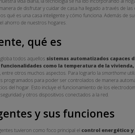
nuestra vida diaria, la tecnología se ha ido incorporando al h
anera de disfrutar y cuidar de casa ha llegado a través de las c
mos qué es una casa inteligente y cómo funciona. Además de su
y el ahorro de nuestros hogares.
ente, qué es
engloba todos aquellos
sistemas automatizados capaces d
 funcionalidades
como la temperatura de la vivienda,
, entre otros muchos aspectos. Para lograrlo la
smarthome
util
mas programados para poder ser controlados de manera automá
cios del hogar. Esto incluye el funcionamiento de los electrodo
a seguridad y otros dispositivos conectados a la red.
igentes y sus funciones
ligentes tuvieron como foco principal el
control energético y