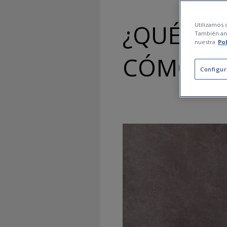
¿QUÉ ES 
Utilizamos c
También ana
nuestra
Po
CÓMO F
Configur