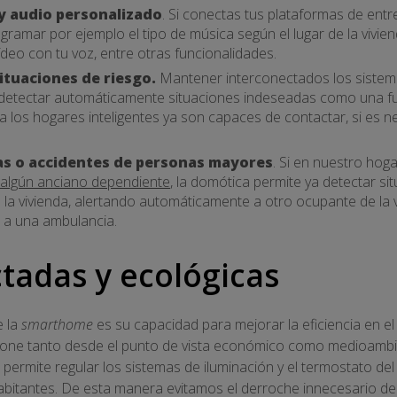
y audio personalizado
. Si conectas tus plataformas de entr
ramar por ejemplo el tipo de música según el lugar de la vivie
ídeo con tu voz, entre otras funcionalidades.
ituaciones de riesgo.
Mantener interconectados los sistem
 detectar automáticamente situaciones indeseadas como una fu
a los hogares inteligentes ya son capaces de contactar, si es ne
as o accidentes de personas mayores
. Si en nuestro hog
 algún anciano dependiente
, la domótica permite ya detectar si
 la vivienda, alertando automáticamente a otro ocupante de la 
o a una ambulancia.
tadas y ecológicas
e la
smarthome
es su capacidad para mejorar la eficiencia en el 
pone tanto desde el punto de vista económico como medioambi
rmite regular los sistemas de iluminación y el termostato del
bitantes. De esta manera evitamos el derroche innecesario de e