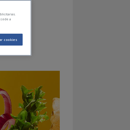
 a
licitarias.
ccede a
ar cookies