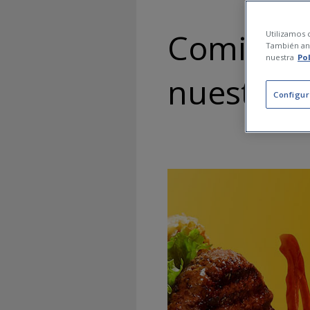
Comida b
Utilizamos c
También ana
nuestra
Po
nuestra s
Configur