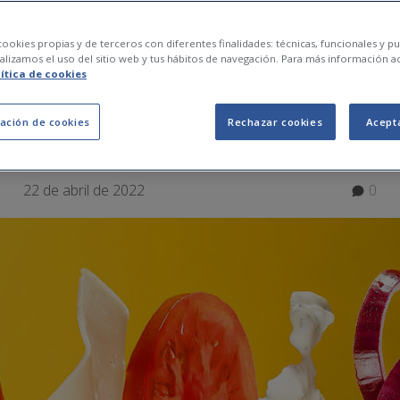
asura: ¿Cómo afecta
ookies propias y de terceros con diferentes finalidades: técnicas, funcionales y pub
lizamos el uso del sitio web y tus hábitos de navegación. Para más información a
lítica de cookies
alud?
ación de cookies
Rechazar cookies
Acept
22 de abril de 2022
0