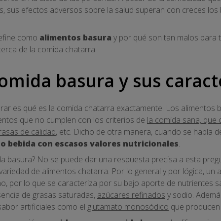
os, sus efectos adversos sobre la salud superan con creces los
define como
alimentos basura
y por qué son tan malos para tu
erca de la comida chatarra.
comida basura y sus caracte
rar es qué es la comida chatarra exactamente. Los alimentos 
mentos que no cumplen con los criterios de
la comida sana, que 
rasas de calidad
, etc. Dicho de otra manera, cuando se habla 
o bebida con escasos valores nutricionales
.
ida basura? No se puede dar una respuesta precisa a esta preg
riedad de alimentos chatarra. Por lo general y por lógica, un 
, por lo que se caracteriza por su bajo aporte de nutrientes
sencia de grasas saturadas,
azúcares refinados
y sodio. Ademá
abor artificiales como el
glutamato monosódico
que producen u