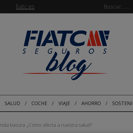
fiatc.es
SALUD
/
COCHE
/
VIAJE
/
AHORRO
/
SOSTENI
ida basura: ¿Cómo afecta a nuestra salud?