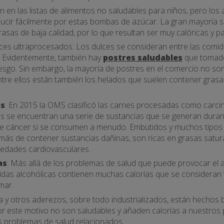
n en las listas de alimentos no saludables para niños, pero los
ucir fácilmente por estas bombas de azúcar. La gran mayoría 
rasas de baja calidad, por lo que resultan ser muy calóricas y pa
ces ultraprocesados: Los dulces se consideran entre las comid
. Evidentemente, también hay
postres saludables
que tomado
esgo. Sin embargo, la mayoría de postres en el comercio no son
re ellos están también los helados que suelen contener grasa
as
: En 2015 la OMS clasificó las carnes procesadas como carc
es se encuentran una serie de sustancias que se generan duran
de cáncer si se consumen a menudo. Embutidos y muchos tipo
emás de contener sustancias dañinas, son ricas en grasas satur
medades cardiovasculares.
as
: Más allá de los problemas de salud que puede provocar el 
idas alcohólicas contienen muchas calorías que se consideran
mar.
 y otros aderezos, sobre todo industrializados, están hechos
or este motivo no son saludables y añaden calorías a nuestros
s problemas de salud relacionados.