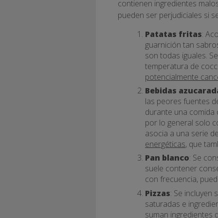
contienen ingredientes malos
pueden ser perjudiciales si
Patatas fritas
: Ac
guarnición tan sabro
son todas iguales. Se
temperatura de cocció
potencialmente canc
Bebidas azucarad
las peores fuentes d
durante una comida 
por lo general solo 
asocia a una serie d
energéticas
, que tam
Pan blanco
: Se con
suele contener conse
con frecuencia, pued
Pizzas
: Se incluyen
saturadas e ingredie
suman ingredientes de