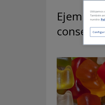
Ejemplos 
Utilizamos c
También ana
nuestra
Po
consejos
Configur