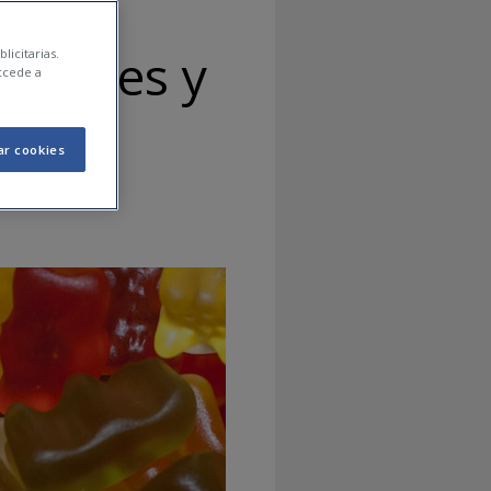
udables y
licitarias.
ccede a
sumo
ar cookies