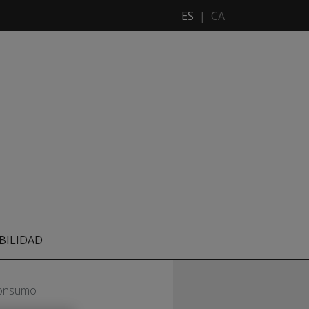
ES
|
CA
BILIDAD
 consumo