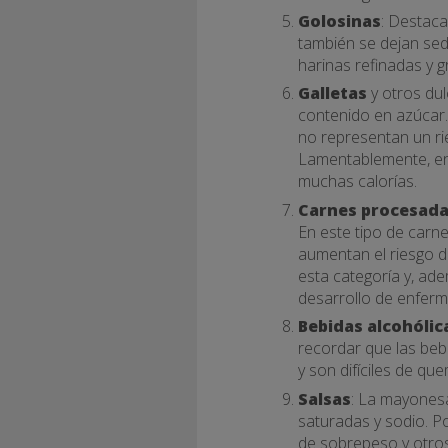
Golosinas
: Destaca
también se dejan sed
harinas refinadas y g
Galletas
y otros dul
contenido en azúcar
no representan un ri
Lamentablemente, ent
muchas calorías.
Carnes procesad
En este tipo de carn
aumentan el riesgo 
esta categoría y, ad
desarrollo de enfer
Bebidas alcohólic
recordar que las beb
y son difíciles de que
Salsas
: La mayonesa
saturadas y sodio. P
de sobrepeso y otro