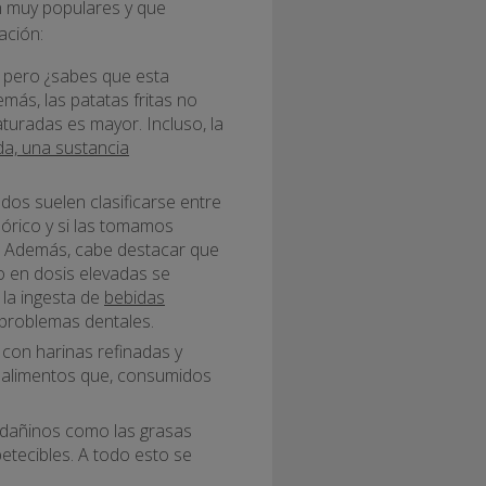
on muy populares y que
ación:
, pero ¿sabes que esta
ás, las patatas fritas no
aturadas es mayor. Incluso, la
da, una sustancia
zados suelen clasificarse entre
lórico y si las tomamos
. Además, cabe destacar que
o en dosis elevadas se
 la ingesta de
bebidas
 problemas dentales.
con harinas refinadas y
e alimentos que, consumidos
s dañinos como las grasas
etecibles. A todo esto se