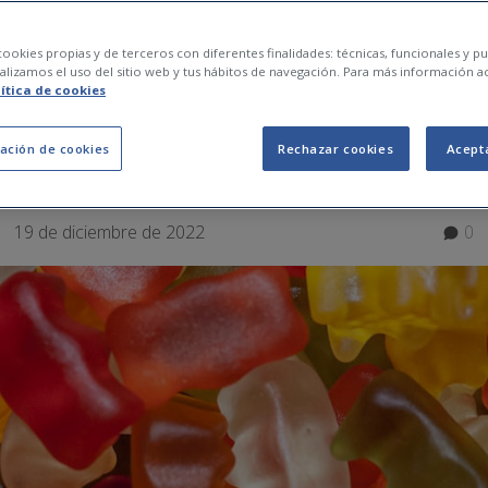
de alimentos no sal
ookies propias y de terceros con diferentes finalidades: técnicas, funcionales y pub
lizamos el uso del sitio web y tus hábitos de navegación. Para más información a
lítica de cookies
 para reducir su con
ación de cookies
Rechazar cookies
Acept
19 de diciembre de 2022
0