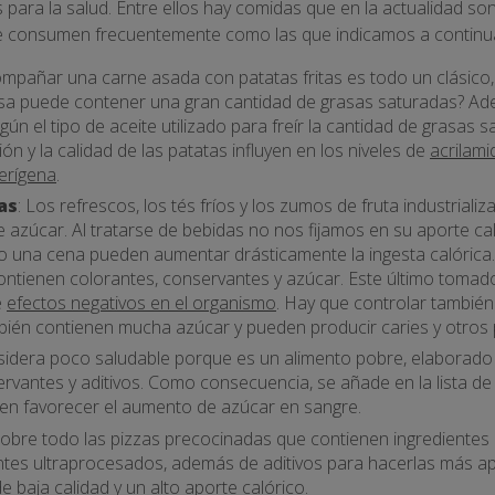
 para la salud. Entre ellos hay comidas que en la actualidad s
 se consumen frecuentemente como las que indicamos a continu
ompañar una carne asada con patatas fritas es todo un clásico
sa puede contener una gran cantidad de grasas saturadas? Adem
gún el tipo de aceite utilizado para freír la cantidad de grasas s
n y la calidad de las patatas influyen en los niveles de
acrilami
erígena
.
as
: Los refrescos, los tés fríos y los zumos de fruta industriali
e azúcar. Al tratarse de bebidas no nos fijamos en su aporte ca
o una cena pueden aumentar drásticamente la ingesta calórica
contienen colorantes, conservantes y azúcar. Este último tomad
e
efectos negativos en el organismo
. Hay que controlar también
bién contienen mucha azúcar y pueden producir caries y otros
sidera poco saludable porque es un alimento pobre, elaborado 
rvantes y aditivos. Como consecuencia, se añade en la lista d
en favorecer el aumento de azúcar en sangre.
 sobre todo las pizzas precocinadas que contienen ingrediente
ntes ultraprocesados, además de aditivos para hacerlas más ap
 baja calidad y un alto aporte calórico.