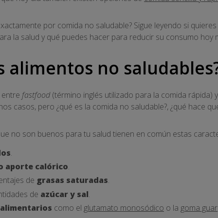
exactamente por comida no saludable? Sigue leyendo si quieres
para la salud y qué puedes hacer para reducir su consumo hoy 
s alimentos no saludables
n entre
fastfood
(término inglés utilizado para la comida rápida) 
hos casos, pero ¿qué es la comida no saludable?, ¿qué hace qu
ue no son buenos para tu salud tienen en común estas caracter
dos
.
o aporte calórico
.
entajes de
grasas saturadas
.
ntidades de
azúcar y sal
.
 alimentarios
como el
glutamato monosódico
o la
goma guar