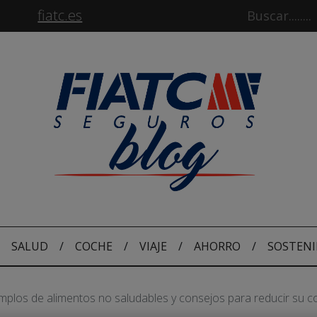
fiatc.es
SALUD
/
COCHE
/
VIAJE
/
AHORRO
/
SOSTENI
mplos de alimentos no saludables y consejos para reducir su