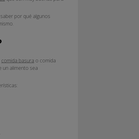
 saber por qué algunos
mismo.
?
y
comida basura
o comida
e un alimento sea
ísticas:
.