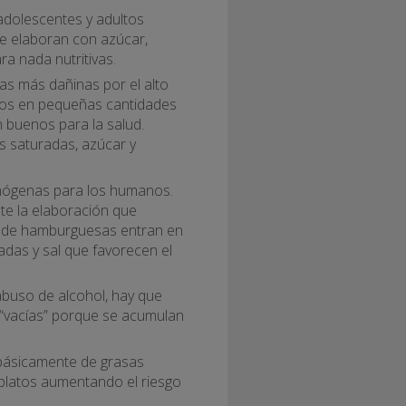
 adolescentes y adultos
se elaboran con azúcar,
ra nada nutritivas.
as más dañinas por el alto
s en pequeñas cantidades
 buenos para la salud.
s saturadas, azúcar y
inógenas para los humanos.
te la elaboración que
s de hamburguesas entran en
adas y sal que favorecen el
abuso de alcohol, hay que
 “vacías” porque se acumulan
 básicamente de grasas
 platos aumentando el riesgo