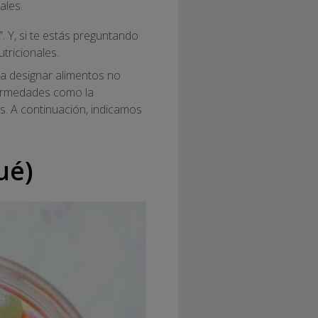
ales.
. Y, si te estás preguntando
tricionales.
ra designar alimentos no
fermedades como la
os. A continuación, indicamos
ué)