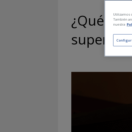
¿Qué hace
Utilizamos c
También ana
nuestra
Po
superviv
Configur