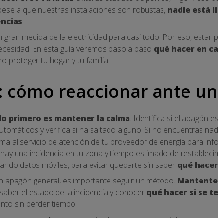
 pese a que nuestras instalaciones son robustas,
nadie está l
encias
.
ran medida de la electricidad para casi todo. Por eso, estar 
ecesidad. En esta guía veremos paso a paso
qué hacer en c
o proteger tu hogar y tu familia.
: cómo reaccionar ante u
lo primero es mantener la calma
. Identifica si el apagón e
automáticos y verifica si ha saltado alguno. Si no encuentras n
ma al servicio de atención de tu proveedor de energía para info
hay una incidencia en tu zona y tiempo estimado de restableci
sando datos móviles, para evitar quedarte sin saber
qué hacer
un apagón general, es importante seguir un método.
Mantente 
saber el estado de la incidencia y conocer
qué hacer si se te
to sin perder tiempo.