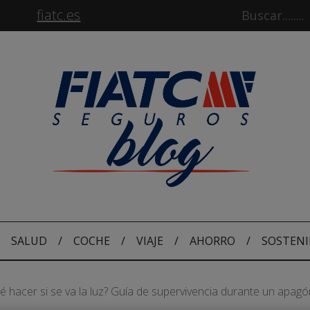
fiatc.es
SALUD
/
COCHE
/
VIAJE
/
AHORRO
/
SOSTENI
é hacer si se va la luz? Guía de supervivencia durante un apagó