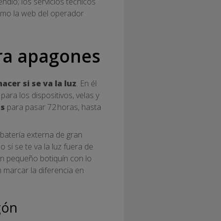
ndio; los servicios técnicos
como la web del operador
ara apagones
acer si se va la luz
. En él
para los dispositivos, velas y
os
para pasar 72 horas, hasta
batería externa de gran
si se te va la luz fuera de
n pequeño botiquín con lo
marcar la diferencia en
gón