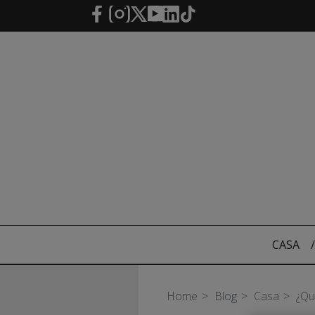
Saltar al contenido principal
CASA
/
Home
Blog
Casa
¿Qu