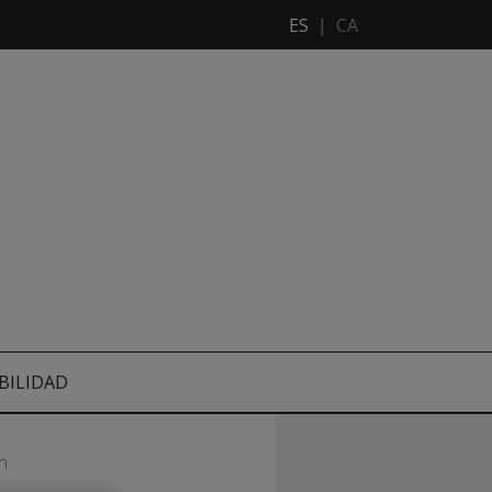
ES
|
CA
BILIDAD
n