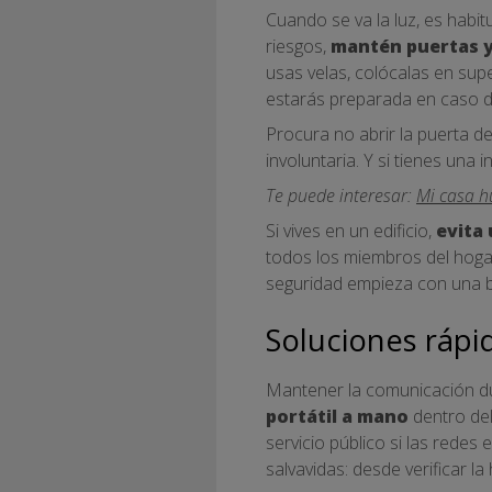
Cuando se va la luz, es habi
riesgos,
mantén puertas y
usas velas, colócalas en supe
estarás preparada en caso d
Procura no abrir la puerta d
involuntaria. Y si tienes una i
Te puede interesar:
Mi casa h
Si vives en un edificio,
evita 
todos los miembros del hogar
seguridad empieza con una b
Soluciones ráp
Mantener la comunicación du
portátil a mano
dentro del
servicio público si las redes
salvavidas: desde verificar l