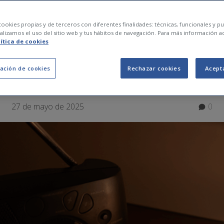
r si se va la luz? Guí
ookies propias y de terceros con diferentes finalidades: técnicas, funcionales y pub
lizamos el uso del sitio web y tus hábitos de navegación. Para más información a
lítica de cookies
encia durante un ap
ación de cookies
Rechazar cookies
Acept
27 de mayo de 2025
0