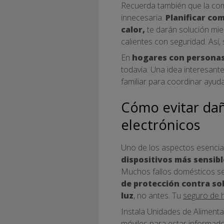
Recuerda también que la comi
innecesaria.
Planificar co
calor,
te darán solución mie
calientes con seguridad. Así
En
hogares con personas
todavía. Una idea interesant
familiar para coordinar ayuda
Cómo evitar dañ
electrónicos
Uno de los aspectos esencial
dispositivos más sensibl
Muchos fallos domésticos se 
de protección contra so
luz
, no antes. Tu
seguro de 
Instala Unidades de Aliment
móviles para estar informad