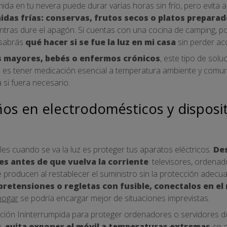
da en tu nevera puede durar varias horas sin frío, pero evita a
midas frías: conservas, frutos secos o platos prepara
ntras dure el apagón. Si cuentas con una cocina de camping, p
, sabrás
qué hacer si se fue la luz en mi casa
sin perder ac
 mayores, bebés o enfermos crónicos
, este tipo de sol
e es tener medicación esencial a temperatura ambiente y comun
 si fuera necesario.
os en electrodomésticos y disposit
es cuando se va la luz es proteger tus aparatos eléctricos.
De
es antes de que vuelva la corriente
: televisores, ordenad
producen al restablecer el suministro sin la protección adecu
bretensiones o regletas con fusible, conectalos en el
hogar
se podría encargar mejor de situaciones imprevistas.
ación Ininterrumpida para proteger ordenadores o servidores d
o,
evita exponer el móvil a temperaturas extremas
en c