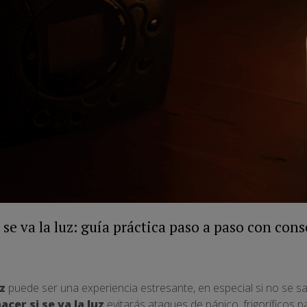
se va la luz: guía práctica paso a paso con cons
z
puede ser una experiencia estresante, en especial si no se 
acer si se va la luz
evitarás ataques de pánico, frigoríficos 