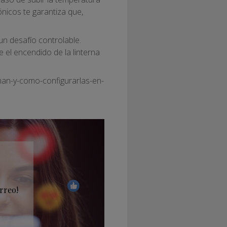
ónicos te garantiza que,
n desafío controlable.
 el encendido de la linterna
nan-y-como-configurarlas-en-
rreo!