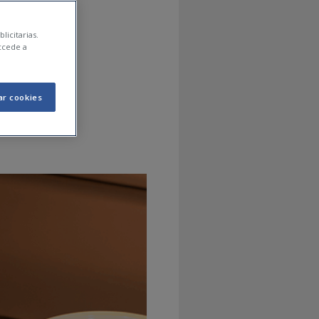
a de
licitarias.
ccede a
agón
ar cookies