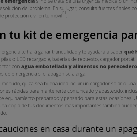
 de emergencia
si no se trata de una urgencia médica o un ince
resolución del problema. En su lugar, consulta fuentes fiables 
[1]
de protección civil en tu móvil
.
n tu kit de emergencia p
ergencia te hará ganar tranquilidad y te ayudará a saber
qué h
 pilas o LED recargable, baterías de repuesto, cargador portátil 
contar con
agua embotellada y alimentos no pereceder
os de emergencia si el apagón se alarga.
 menudo, quizá sea buena idea incluir un cargador solar o una 
iones rápidas para mantenerte comunicado y abastecido; incluso 
te equipamiento preparado y pensado para estas ocasiones. U
 una copia de tus documentos más importantes también pueden 
do.
ecauciones en casa durante un apa