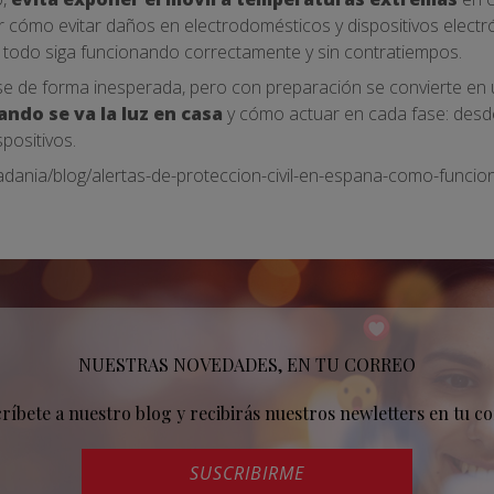
er cómo evitar daños en electrodomésticos y dispositivos electr
 todo siga funcionando correctamente y sin contratiempos.
 de forma inesperada, pero con preparación se convierte en u
ndo se va la luz en casa
y cómo actuar en cada fase: desde
spositivos.
adania/blog/alertas-de-proteccion-civil-en-espana-como-funcio
NUESTRAS NOVEDADES, EN TU CORREO
críbete a nuestro blog y recibirás nuestros newletters en tu co
SUSCRIBIRME