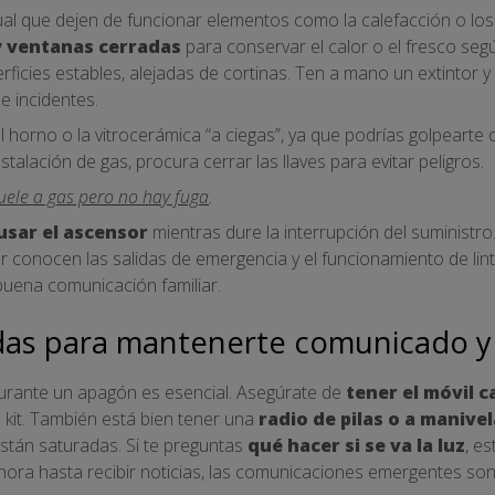
tual que dejen de funcionar elementos como la calefacción o los
 ventanas cerradas
para conservar el calor o el fresco segú
rficies estables, alejadas de cortinas. Ten a mano un extintor y 
e incidentes.
el horno o la vitrocerámica “a ciegas”, ya que podrías golpeart
nstalación de gas, procura cerrar las llaves para evitar peligros.
uele a gas pero no hay fuga
.
usar el ascensor
mientras dure la interrupción del suministr
 conocen las salidas de emergencia y el funcionamiento de linte
uena comunicación familiar.
idas para mantenerte comunicado y
rante un apagón es esencial. Asegúrate de
tener el móvil 
 kit. También está bien tener una
radio de pilas o a manivel
 están saturadas. Si te preguntas
qué hacer si se va la luz
, e
a hora hasta recibir noticias, las comunicaciones emergentes son