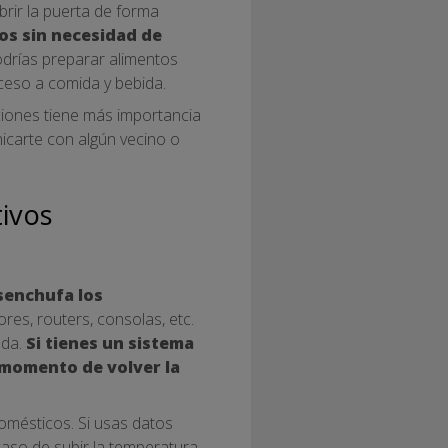
brir la puerta de forma
dos sin necesidad de
odrías preparar alimentos
ceso a comida y bebida.
uciones tiene más importancia
icarte con algún vecino o
ivos
senchufa los
ores, routers, consolas, etc.
ada.
Si tienes un sistema
 momento de volver la
omésticos. Si usas datos
aso de subir la temperatura