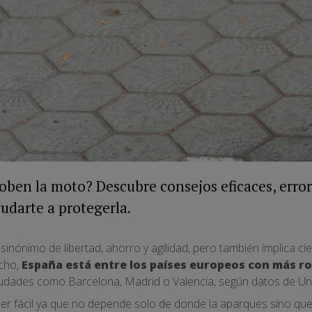
oben la moto? Descubre consejos eficaces, error
udarte a protegerla.
nónimo de libertad, ahorro y agilidad, pero también implica ci
echo,
España está entre los países europeos con más r
udades como Barcelona, Madrid o Valencia, según datos de Un
er fácil ya que no depende solo de donde la aparques sino qu