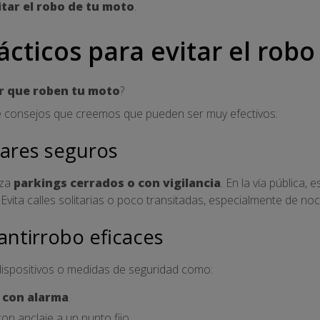
itar el robo de tu moto
.
ácticos para evitar el rob
r que roben tu moto
?
 consejos que creemos que pueden ser muy efectivos:
gares seguros
iza
parkings cerrados o con vigilancia
. En la vía pública,
Evita calles solitarias o poco transitadas, especialmente de noc
antirrobo eficaces
dispositivos o medidas de seguridad como:
 con alarma
.
on anclaje a un punto fijo.