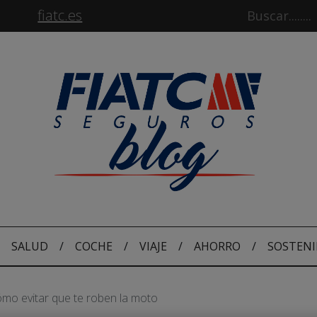
fiatc.es
SALUD
/
COCHE
/
VIAJE
/
AHORRO
/
SOSTENI
mo evitar que te roben la moto