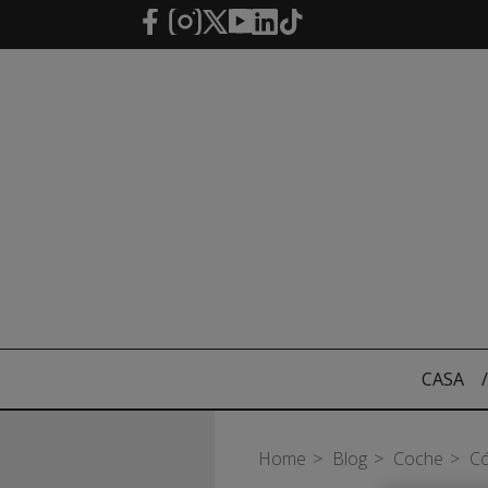
Saltar al contenido principal
CASA
/
Home
Blog
Coche
Có