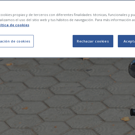
tar que te roben la 
ookies propias y de terceros con diferentes finalidades: técnicas, funcionales y pub
lizamos el uso del sitio web y tus hábitos de navegación. Para más información a
lítica de cookies
ación de cookies
Rechazar cookies
Acept
21 de abril de 2025
0