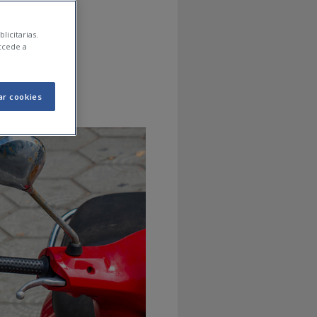
moto
licitarias.
ccede a
ar cookies