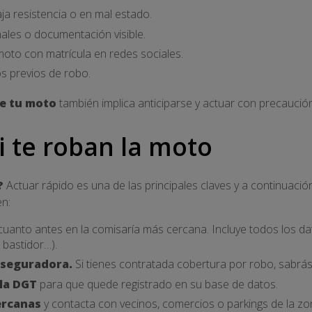
a resistencia o en mal estado.
ales o documentación visible.
moto con matrícula en redes sociales.
s previos de robo.
de tu moto
también implica anticiparse y actuar con precaución
i te roban la moto
?
Actuar rápido es una de las principales claves y a continuació
en:
uanto antes en la comisaría más cercana. Incluye todos los da
 bastidor…).
aseguradora.
Si tienes contratada cobertura por robo, sabrás
 la DGT
para que quede registrado en su base de datos.
ercanas
y contacta con vecinos, comercios o parkings de la zo