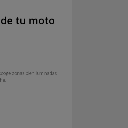
o de tu moto
 escoge zonas bien iluminadas
he.