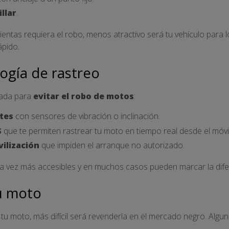
llar
.
ntas requiera el robo, menos atractivo será tu vehículo para l
ápido.
logía de rastreo
iada para
evitar el robo de motos
:
tes
con sensores de vibración o inclinación.
S
que te permiten rastrear tu moto en tiempo real desde el móvil
ilización
que impiden el arranque no autorizado.
da vez más accesibles y en muchos casos pueden marcar la dife
tu moto
tu moto, más difícil será revenderla en el mercado negro. Algun