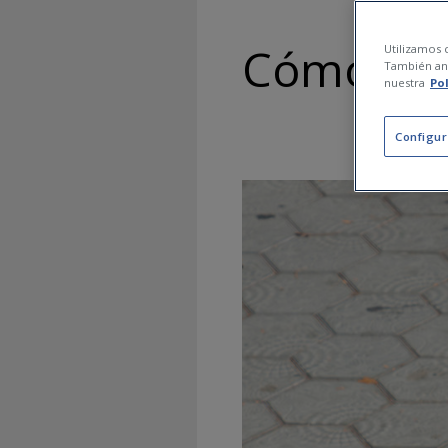
Cómo evi
Utilizamos c
También ana
nuestra
Po
Configur