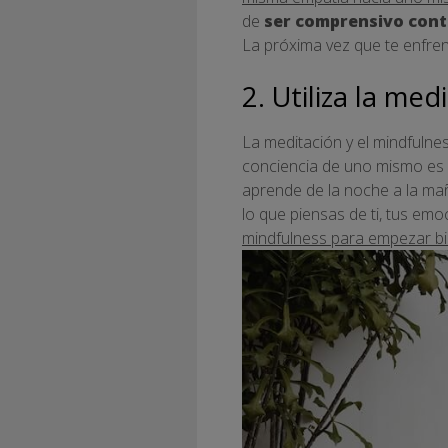
de
ser comprensivo con
La próxima vez que te enfren
2. Utiliza la med
La meditación y el mindfulne
conciencia de uno mismo es a
aprende de la noche a la mañ
lo que piensas de ti, tus em
mindfulness para empezar bie