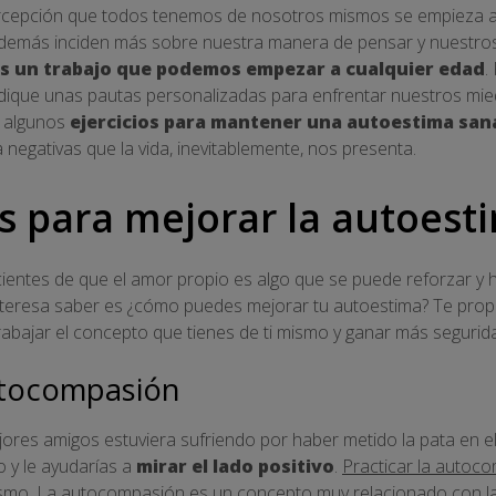
rcepción que todos tenemos de nosotros mismos se empieza a 
 demás inciden más sobre nuestra manera de pensar y nuestros
es un trabajo que podemos empezar a cualquier edad
.
dique unas pautas personalizadas para enfrentar nuestros mie
r algunos
ejercicios
para mantener una autoestima san
 negativas que la vida, inevitablemente, nos presenta.
as para mejorar la autoest
ntes de que el amor propio es algo que se puede reforzar y ha
 interesa saber es ¿cómo puedes mejorar tu autoestima? Te pro
rabajar el concepto que tienes de ti mismo y ganar más segurid
autocompasión
jores amigos estuviera sufriendo por haber metido la pata en 
o y le ayudarías a
mirar el lado positivo
.
Practicar la autoco
ismo
. La autocompasión es un concepto muy relacionado con la