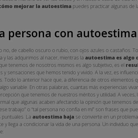
cómo mejorar la autoestima
puedes practicar algunas de l
a persona con autoestima
 no, de cabello oscuro o rubio, con ojos azules o castaños. To
 y las adquirimos al nacer, mientras la
autoestima es algo
 que tenemos de nosotros mismos es algo subjetivo, es el
resu
s y sensaciones que hemos tenido y vivido. A la vez, es influen
s. Todo lo anterior hace que, a diferencia de otros elementos
algo variable. En otras palabras, cuantas más experiencias vi
rcepción que tenemos de nuestros méritos y utilidad. A veces, l
ormal que algunas acaben afectando la opinión que tenemos d
se trabajo” o “tal persona no confía en mí” son frases que pu
 puntuales. La
autoestima baja
se convierte en un problema
 y llega a condicionar la vida de una persona. Un individuo qu
e: