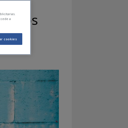
rcicios
licitarias.
ccede a
ar cookies