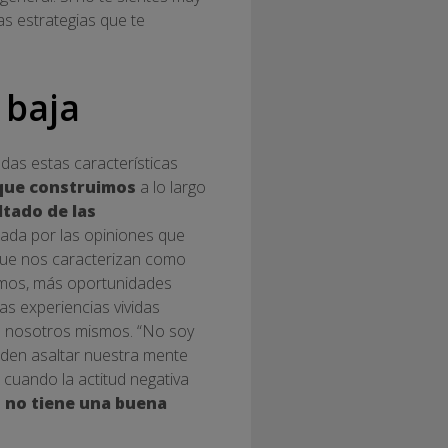
as estrategias que te
 baja
das estas características
 que construimos
a lo largo
ltado de las
ciada por las opiniones que
 que nos caracterizan como
vamos, más oportunidades
as experiencias vividas
e nosotros mismos. “No soy
eden asaltar nuestra mente
 cuando la actitud negativa
e
no tiene una buena