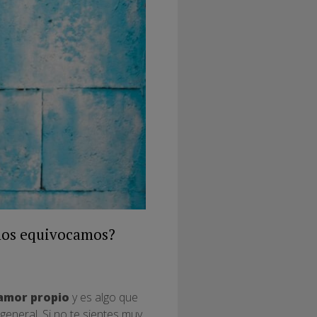
nos equivocamos?
amor propio
y es algo que
eneral. Si no te sientes muy