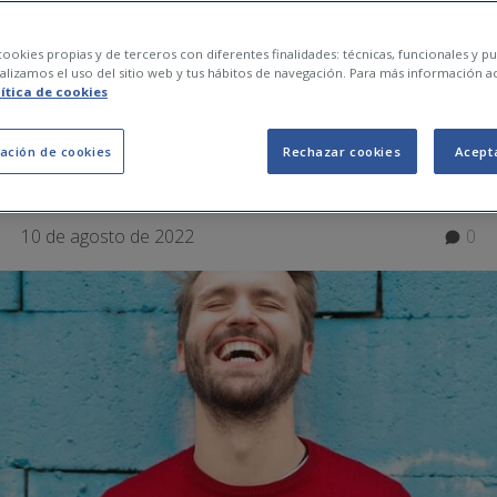
espíritu con estos eje
ookies propias y de terceros con diferentes finalidades: técnicas, funcionales y pub
lizamos el uso del sitio web y tus hábitos de navegación. Para más información a
lítica de cookies
rar la autoestima!
ación de cookies
Rechazar cookies
Acept
10 de agosto de 2022
0