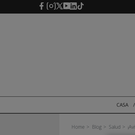
Saltar al contenido principal
CASA
/
Home
Blog
Salud
¡Av