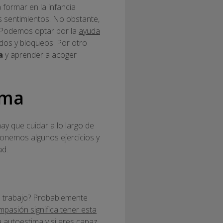
formar en la infancia
 sentimientos. No obstante,
 Podemos optar por la
ayuda
dos y bloqueos. Por otro
a
y aprender a acoger
ima
y que cuidar a lo largo de
ponemos algunos ejercicios y
ad.
el trabajo? Probablemente
mpasión significa tener esta
 autoestima y si eres capaz