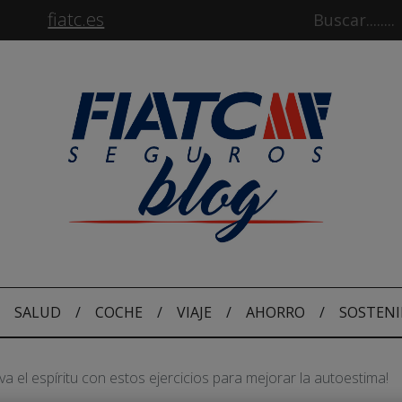
fiatc.es
SALUD
/
COCHE
/
VIAJE
/
AHORRO
/
SOSTENI
iva el espíritu con estos ejercicios para mejorar la autoestima!