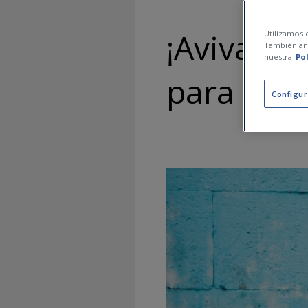
¡Aviva el 
Utilizamos c
También ana
nuestra
Po
para mejo
Configur