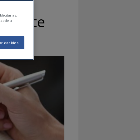
cidente
licitarias.
ccede a
ar cookies