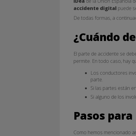
iDea
de la Unión Española d
accidente digital
puede s
De todas formas, a continua
¿Cuándo deb
El parte de accidente se debe
permite. En todo caso, hay q
Los conductores invo
parte.
Si las partes están e
Si alguno de los invo
Pasos para 
Como hemos mencionado anter