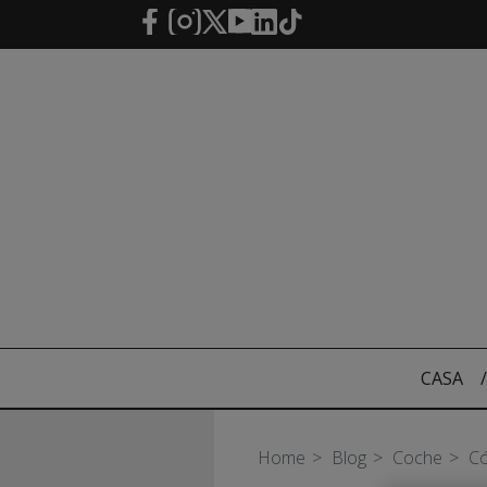
Saltar al contenido principal
CASA
/
Home
Blog
Coche
Có