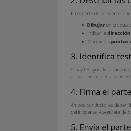
2. Describir las
En el parte de accidente, e
Dibujar
un croquis d
Indicar la
dirección
Marcar los
puntos 
3. Identifica tes
Si hay testigos del accidente
aclarar las circunstancias del
4. Firma el part
Ambos conductores deben fir
del incidente. Asegúrate de
5. Envía el part