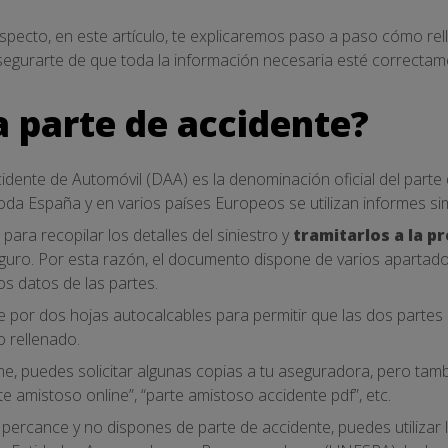
especto, en este artículo, te explicaremos paso a paso cómo rel
egurarte de que toda la información necesaria esté correcta
 parte de accidente?
dente de Automóvil (DAA) es la denominación oficial del parte 
a España y en varios países Europeos se utilizan informes sim
para recopilar los detalles del siniestro y
tramitarlos a la 
 seguro. Por esta razón, el documento dispone de varios apartad
los datos de las partes.
 por dos hojas autocalcables para permitir que las dos parte
 rellenado.
me, puedes solicitar algunas copias a tu aseguradora, pero ta
 amistoso online”, “parte amistoso accidente pdf”, etc.
percance y no dispones de parte de accidente, puedes utilizar l