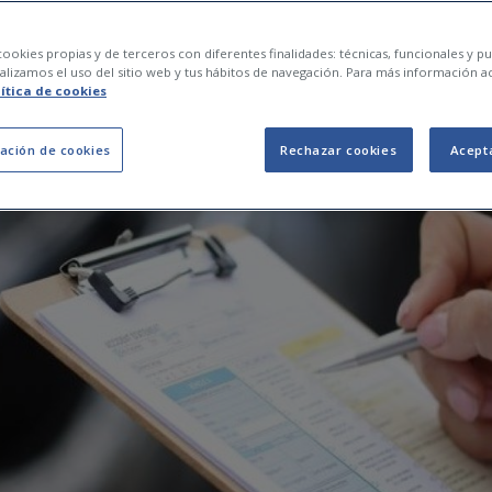
enar un parte de ac
ookies propias y de terceros con diferentes finalidades: técnicas, funcionales y pub
lizamos el uso del sitio web y tus hábitos de navegación. Para más información a
lítica de cookies
ación de cookies
Rechazar cookies
Acept
22 de julio de 2024
0