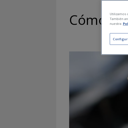
Cómo rell
Utilizamos c
También ana
nuestra
Po
Configur