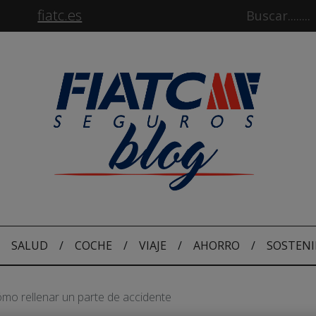
fiatc.es
SALUD
/
COCHE
/
VIAJE
/
AHORRO
/
SOSTENI
mo rellenar un parte de accidente