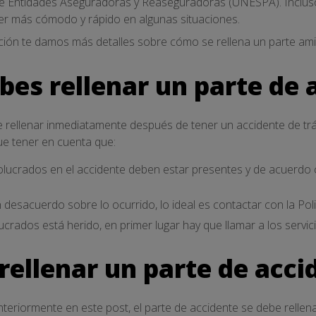
e Entidades Aseguradoras y Reaseguradoras (UNESPA). Incluso,
er más cómodo y rápido en algunas situaciones.
ción te damos más detalles sobre cómo se rellena un parte ami
es rellenar un parte de 
 rellenar inmediatamente después de tener un accidente de tráfic
ue tener en cuenta que:
lucrados en el accidente deben estar presentes y de acuerdo c
n desacuerdo sobre lo ocurrido, lo ideal es contactar con la Polic
lucrados está herido, en primer lugar hay que llamar a los servi
rellenar un parte de acci
iormente en este post, el parte de accidente se debe rellen