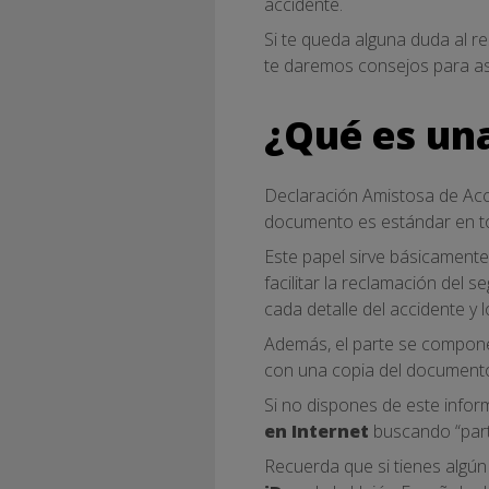
accidente.
Si te queda alguna duda al r
te daremos consejos para as
¿Qué es una
Declaración Amistosa de Acci
documento es estándar en tod
Este papel sirve básicamente 
facilitar la reclamación del
cada detalle del accidente y 
Además, el parte se compone
con una copia del documento
Si no dispones de este infor
en Internet
buscando “parte
Recuerda que si tienes algún 