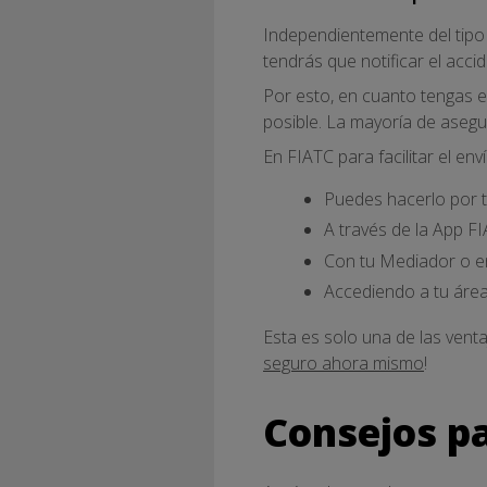
Independientemente del tipo
tendrás que notificar el acci
Por esto, en cuanto tengas e
posible. La mayoría de asegur
En FIATC para facilitar el en
Puedes hacerlo por t
A través de la App FI
Con tu Mediador o en
Accediendo a tu área
Esta es solo una de las vent
seguro ahora mismo
!
Consejos pa