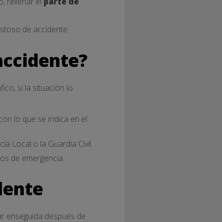
 rellenar el
parte de
stoso de accidente.
accidente?
o, si la situación lo
on lo que se indica en el
ía Local o la Guardia Civil.
cios de emergencia.
dente
ar enseguida después de