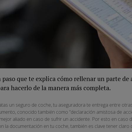
a paso que te explica cómo rellenar un parte de
para hacerlo de la manera más completa.
as un seguro de coche, tu aseguradora te entrega entre otras
cumento, conocido también como “declaración amistosa de acci
u mejor aliado en caso de sufrir un accidente. Por esto en caso
on la documentación en tu coche, también es clave tener claro 