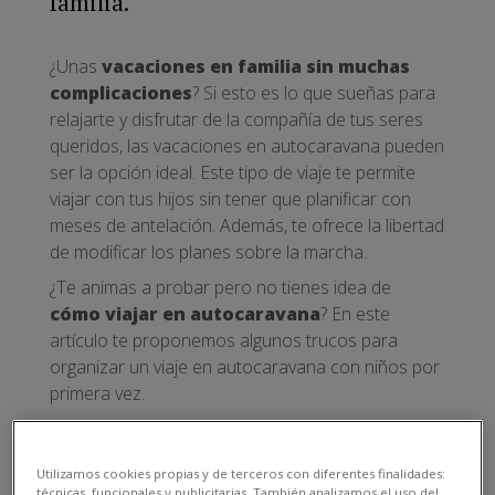
familia.
¿Unas
vacaciones en familia sin muchas
complicaciones
? Si esto es lo que sueñas para
relajarte y disfrutar de la compañía de tus seres
queridos, las vacaciones en autocaravana pueden
ser la opción ideal. Este tipo de viaje te permite
viajar con tus hijos sin tener que planificar con
meses de antelación. Además, te ofrece la libertad
de modificar los planes sobre la marcha.
¿Te animas a probar pero no tienes idea de
cómo viajar en autocaravana
? En este
artículo te proponemos algunos trucos para
organizar un viaje en autocaravana con niños por
primera vez.
6 consejos para organizar tu
primer viaje en
Utilizamos cookies propias y de terceros con diferentes finalidades:
técnicas, funcionales y publicitarias. También analizamos el uso del