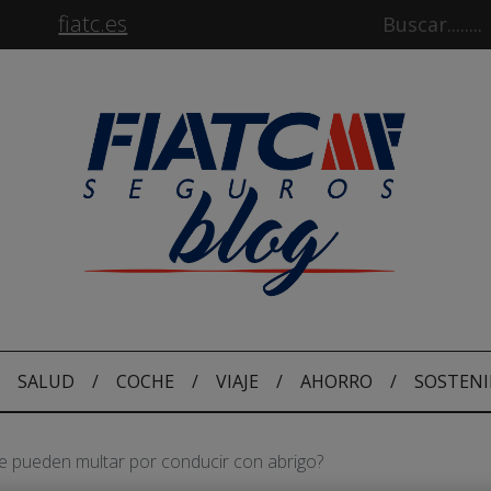
fiatc.es
SALUD
/
COCHE
/
VIAJE
/
AHORRO
/
SOSTENI
e pueden multar por conducir con abrigo?