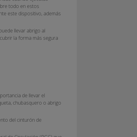
obre todo en estos
te este dispositivo, además
uede llevar abrigo al
cubrir la forma más segura
ortancia de llevar el
aqueta, chubasquero o abrigo
nto del cinturón de
ral de Circulación (RGC) que