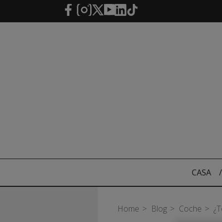
Saltar al contenido principal
CASA
/
Home
Blog
Coche
¿T