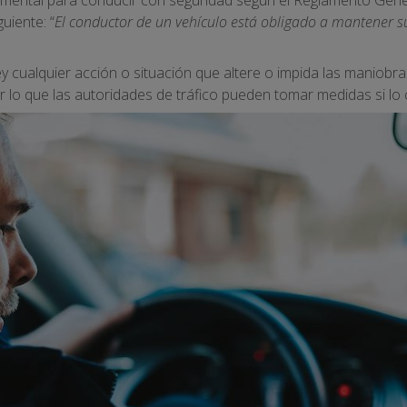
guiente: “
El conductor de un vehículo está obligado a mantener su
ley cualquier acción o situación que altere o impida las maniob
 lo que las autoridades de tráfico pueden tomar medidas si lo