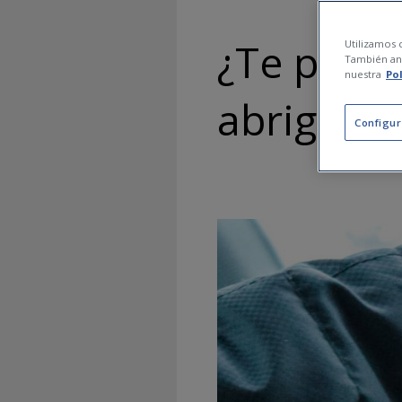
¿Te pued
Utilizamos c
También ana
nuestra
Po
abrigo?
Configur