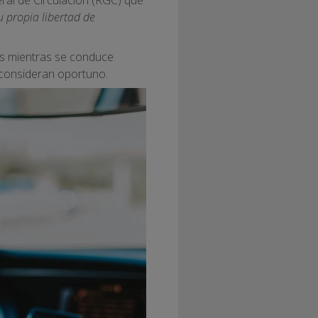
 propia libertad de
ras mientras se conduce
 consideran oportuno.