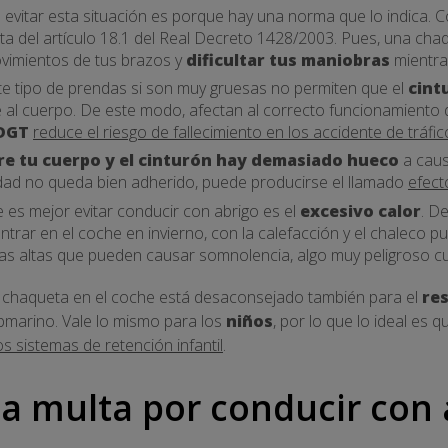
a evitar esta situación es porque hay una norma que lo indic
ata del artículo 18.1 del Real Decreto 1428/2003. Pues, una cha
ovimientos de tus brazos y
dificultar tus maniobras
mientr
te tipo de prendas si son muy gruesas no permiten que el
cint
 al cuerpo. De este modo, afectan al correcto funcionamiento 
 DGT
reduce el riesgo de fallecimiento en los accidente de tráf
re tu cuerpo y el cinturón hay demasiado hueco
a causa
idad no queda bien adherido, puede producirse el llamado
efect
 es mejor evitar conducir con abrigo es el
excesivo calor
. D
 entrar en el coche en invierno, con la calefacción y el chaleco
as altas que pueden causar somnolencia, algo muy peligroso 
 chaqueta en el coche está desaconsejado también para el
re
ubmarino. Vale lo mismo para los
niños
, por lo que lo ideal es q
ros sistemas de retención infantil
.
la multa por conducir con 