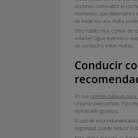
acciones como abrir el coche
momentos que deberíamos est
de llevarnos una multa, pod
Otro hábito muy común de los
volante? Sigue leyendo si qu
de conducir y evitar multas.
Conducir co
recomendac
En sus
normas básicas para l
cinturón bien ceñido. Esto i
demasiado gruesos.
El uso de esta indumentaria
seguridad, puede reducir la 
Este último aspecto es fund