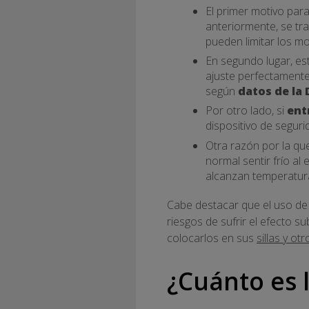
El primer motivo par
anteriormente, se tr
pueden limitar los m
En segundo lugar, es
ajuste perfectamente
según
datos de la
Por otro lado, si
ent
dispositivo de segur
Otra razón por la que
normal sentir frío al
alcanzan temperatur
Cabe destacar que el uso de
riesgos de sufrir el efecto s
colocarlos en sus
sillas y ot
¿Cuánto es 