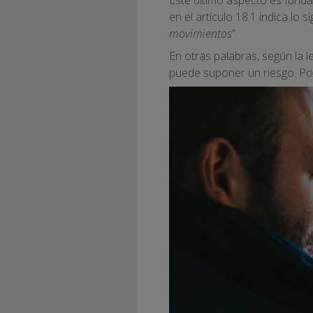
en el artículo 18.1 indica lo si
movimientos
”.
En otras palabras, según la 
puede suponer un riesgo. Por