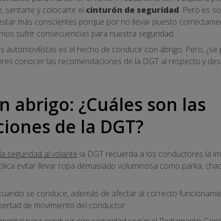
, sentarte y colocarte el
cinturón de seguridad
. Pero es s
ar más conscientes porque por no llevar puesto correctamen
emos sufrir consecuencias para nuestra seguridad.
 automovilistas es el hecho de conducir con abrigo. Pero, ¿se p
ieres conocer las recomendaciones de la DGT al respecto y des
n abrigo: ¿Cuáles son las
iones de la DGT?
a seguridad al volante
la DGT recuerda a los conductores la imp
mplica evitar llevar ropa demasiado voluminosa como parka, ch
 cuando se conduce, además de afectar al correcto funcionamie
libertad de movimiento del conductor.
amental para conducir con seguridad según el Reglamento Gene