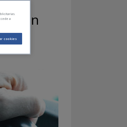
ir con
licitarias.
ccede a
ar cookies