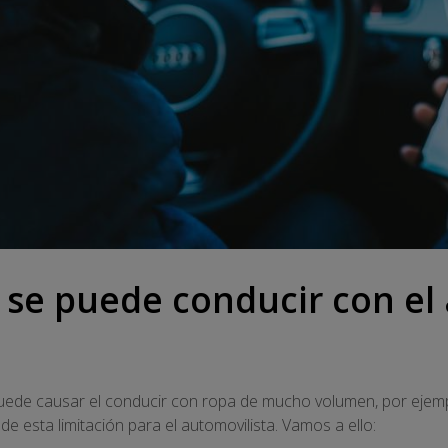
 se puede conducir con el
puede causar el conducir con ropa de mucho volumen, por ejempl
de esta limitación para el automovilista. Vamos a ello: