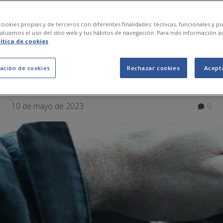
en multar por conduc
ookies propias y de terceros con diferentes finalidades: técnicas, funcionales y pub
lizamos el uso del sitio web y tus hábitos de navegación. Para más información a
lítica de cookies
ación de cookies
Rechazar cookies
Acept
10 de mayo de 2023
0