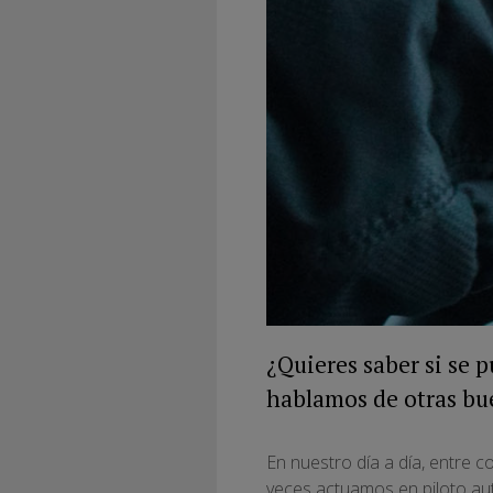
¿Quieres saber si se 
hablamos de otras bue
En nuestro día a día, entre 
veces actuamos en piloto au