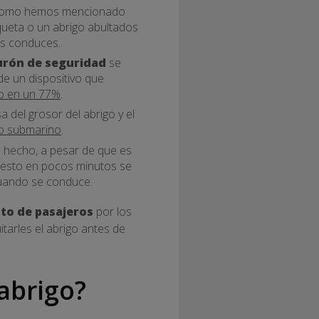
a. Como hemos mencionado
queta o un abrigo abultados
as conduces.
urón de seguridad
se
de un dispositivo que
ico en un 77%
.
 del grosor del abrigo y el
o submarino
.
e hecho, a pesar de que es
 puesto en pocos minutos se
cuando se conduce.
sto de pasajeros
por los
uitarles el abrigo antes de
abrigo?