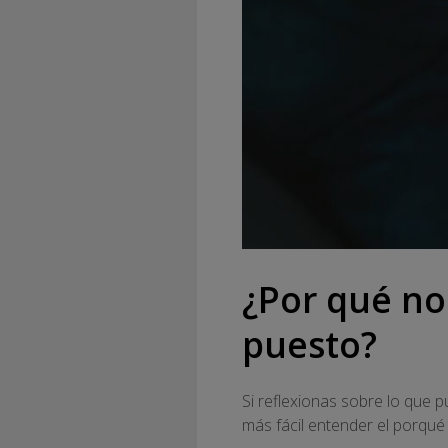
¿Por qué no
puesto?
Si reflexionas sobre lo que 
más fácil entender el porqué 