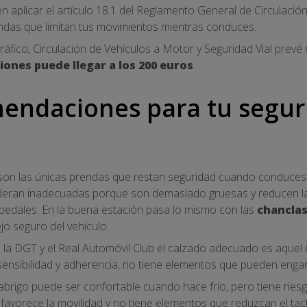
 aplicar el artículo 18.1 del Reglamento General de Circulación
ndas que limitan tus movimientos mientras conduces.
ráfico, Circulación de Vehículos a Motor y Seguridad Vial prevé
ciones puede llegar a los 200 euros
.
endaciones para tu segur
o son las únicas prendas que restan seguridad cuando conduces
eran inadecuadas porque son demasiado gruesas y reducen la s
s pedales. En la buena estación pasa lo mismo con las
chancla
o seguro del vehículo.
 la DGT y el Real Automóvil Club el calzado adecuado es aquel
a sensibilidad y adherencia, no tiene elementos que pueden enga
abrigo puede ser confortable cuando hace frío, pero tiene ries
avorece la movilidad y no tiene elementos que reduzcan el tacto