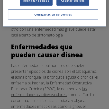
Rechazar cookies
Aceptar cookies
función del origen de la enfermedad que lo
provoca y de las particularidades del paciente; es
Configuración de cookies
decir, que un paciente con una enfermedad leve
puede presentar una crisis respiratoria aguda y
otro con una enfermedad más grave puede estar
casi exento de sintomatología.
Enfermedades que
pueden causar disnea
Las enfermedades pulmonares que suelen
presentar episodios de disnea son el tabaquismo,
el asma bronquial, la bronquitis aguda o crónica, el
enfisema pulmonar, la Enfermedad Obstructiva
Pulmonar Crónica (EPOC), la neumonía y
las
enfermedades cardiovasculares
como la Cardio-
coronaria, la insuficiencia cardíaca y algunas
enfermedades infecciosas como la gripe, el