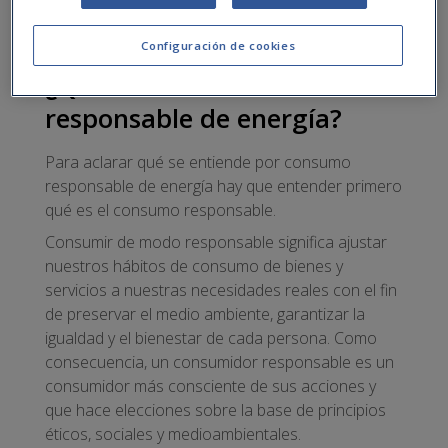
la energía en el hogar y las medidas que lo
favorecen.
Configuración de cookies
¿Qué es el consumo
responsable de energía?
Para aclarar qué se entiende por consumo
responsable de energía hay que entender primero
qué es el consumo responsable.
Consumir de modo responsable significa ajustar
nuestros hábitos de consumo de bienes y
servicios a nuestras necesidades reales con el fin
de preservar el medio ambiente, garantizar la
igualdad y el bienestar de cada persona. Como
consecuencia, un consumidor responsable es un
consumidor más consciente de sus acciones y
que hace elecciones sobre la base de principios
éticos, sociales y medioambientales.