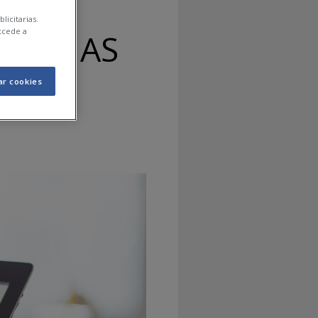
licitarias.
ccede a
RASEÑAS
RDAR
ar cookies