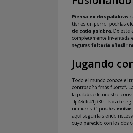
Piensa en dos palabras
de
tienes un perro, podrías ele
de cada palabra
. De este
completamente inventada e 
seguras
faltaría añadir 
Jugando con
Todo el mundo conoce el t
contraseña “más fuerte”. La
la palabra de nuestro consej
“lp43dlr41jd30”. Para ti se
números. O puedes
evitar 
aquí seguiría siendo neces
cuyo parecido con los dos v