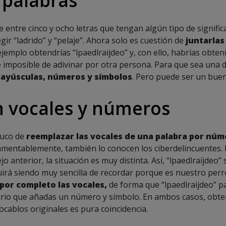
 entre cinco y ocho letras que tengan algún tipo de signific
gir “ladrido” y “pelaje”. Ahora solo es cuestión de
juntarlas
 ejemplo obtendrías “lpaedlraijdeo” y, con ello, habrías obte
imposible de adivinar por otra persona. Para que sea una 
mayúsculas, números y símbolos
. Pero puede ser un buen
 vocales y números
ruco de
reemplazar las vocales de una palabra por núm
mentablemente, también lo conocen los ciberdelincuentes. N
o anterior, la situación es muy distinta. Así, “lpaedlraijdeo”
guirá siendo muy sencilla de recordar porque es nuestro perro
por completo las vocales,
de forma que “lpaedlraijdeo” pa
ario que añadas un número y símbolo. En ambos casos, obte
ocablos originales es pura coincidencia.