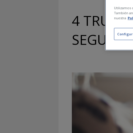
Utilizamos c
También ana
4 TRUCO
nuestra
Po
SEGURAS
Configur