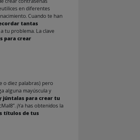
de crear contraseñas
tilices en diferentes
e nacimiento. Cuando te han
ecordar tantas
a tu problema. La clave
s para crear
te o diez palabras) pero
ga alguna mayúscula y
y júntalas para crear tu
cMal8”. ¡Ya has obtenidos la
s títulos de tus