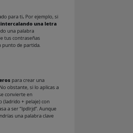
ado para ti
.
Por ejemplo, si
 intercalando una letra
nido una palabra
de tus contraseñas
 punto de partida.
eros
para crear una
o obstante, si lo aplicas a
 se convierte en
 (ladrido + pelaje) con
sa a ser “lpdlrjd”. Aunque
ndrías una palabra clave