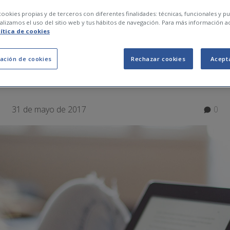
ookies propias y de terceros con diferentes finalidades: técnicas, funcionales y pub
lizamos el uso del sitio web y tus hábitos de navegación. Para más información a
S PARA UNAS CONT
lítica de cookies
 Y FÁCILES DE RECO
ación de cookies
Rechazar cookies
Acept
31 de mayo de 2017
0