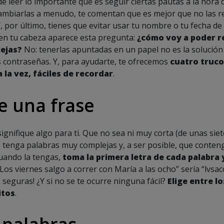
 leer lo importante que es seguir ciertas pautas a la hora 
mbiarlas a menudo, te comentan que es mejor que no las reu
, por último, tienes que evitar usar tu nombre o tu fecha d
en tu cabeza aparece esta pregunta:
¿cómo voy a poder r
ejas?
No: tenerlas apuntadas en un papel no es la solución 
 contraseñas. Y, para ayudarte, te ofrecemos
cuatro truco
 la vez, fáciles de recordar
.
e una frase
ignifique algo para ti. Que no sea ni muy corta (de unas sie
tenga palabras muy complejas y, a ser posible, que conten
uando la tengas,
toma la primera letra de cada palabra 
“Los viernes salgo a correr con María a las ocho” sería “lvsac
seguras! ¿Y si no se te ocurre ninguna fácil?
Elige entre lo
itos
.
 palabras