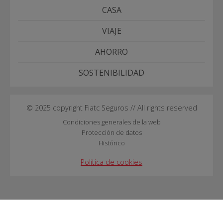
CASA
VIAJE
AHORRO
SOSTENIBILIDAD
© 2025 copyright Fiatc Seguros // All rights reserved
Condiciones generales de la web
Protección de datos
Histórico
Política de cookies