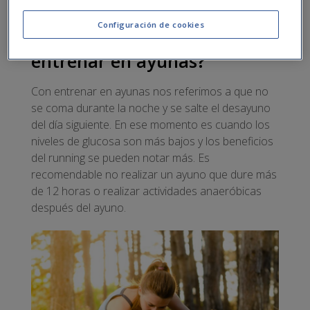
en ayunas y si supone un riesgo para la salud.
Configuración de cookies
¿Qué significa exactamente
entrenar en ayunas?
Con entrenar en ayunas nos referimos a que no
se coma durante la noche y se salte el desayuno
del día siguiente. En ese momento es cuando los
niveles de glucosa son más bajos y los beneficios
del running se pueden notar más. Es
recomendable no realizar un ayuno que dure más
de 12 horas o realizar actividades anaeróbicas
después del ayuno.