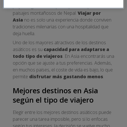
playas vírgenes de Filipinas, pasando por los
paisajes montañosos de Nepal.
Viajar por
Asia
no es solo una experiencia donde conviven
tradiciones milenarias con una hospitalidad que
deja huella.
Uno de los mayores atractivos de los destinos
asiáticos es su
capacidad para adaptarse a
todo tipo de viajeros
. En Asia encontrarás una
opción que se ajuste a tus preferencias. Además,
en muchos países, el coste de vida es bajo, lo que
permite
disfrutar más gastando menos
.
Mejores destinos en Asia
según el tipo de viajero
Elegir entre los mejores destinos asiáticos puede
parecer una tarea imposible, pero si lo enfocas
según tus intereses, la decisión se vuelve mucho