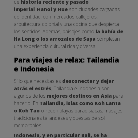
de
historia reciente y pasado
imperial
.
Hanoi y Hue
son ciudades cargadas
de identidad, con mercados callejeros,
arquitectura colonial y una cocina que despierta
los sentidos. Además, paisajes como
la bahía de
Ha Long o los arrozales de Sapa
completan
una experiencia cultural rica y diversa.
Para viajes de relax: Tailandia
e Indonesia
Si lo que necesitas es
desconectar y dejar
atrás el estrés
, Tailandia e Indonesia son
algunos de los
mejores destinos en Asia
para
hacerlo. En
Tailandia, islas como Koh Lanta
o Koh Tao
ofrecen playas paradisíacas, masajes
tradicionales tailandeses y puestas de sol
memorables.
Indonesia, y en particular Bali, se ha