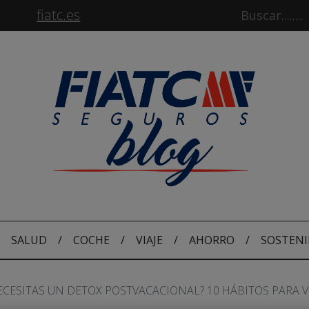
fiatc.es
SALUD
/
COCHE
/
VIAJE
/
AHORRO
/
SOSTENI
ECESITAS UN DETOX POSTVACACIONAL? 10 HÁBITOS PARA 