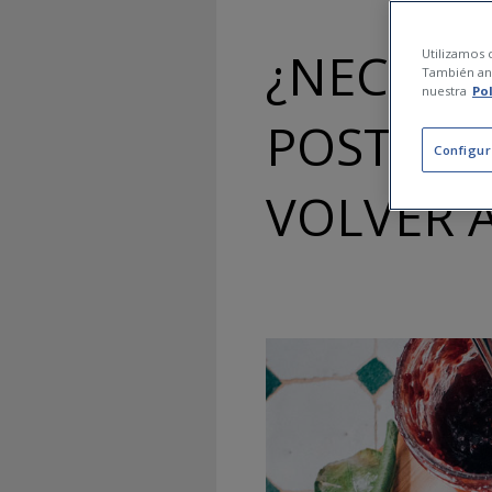
¿NECESI
Utilizamos c
También ana
nuestra
Po
POSTVAC
Configur
VOLVER 