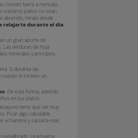
has comido fuera a menudo.
ue nuestros platos no sean
ece aburrido, míralo desde
 relajarte durante el día
nan un gran aporte de
s. Las verduras de hoja
es minerales y principios
ta. Si durante las
cuerpo le irá bien un
no
. De esta forma, además
iños en tus platos.
 desayuno tiene que ser muy
s. Picar algo saludable
ar el hambre y saciarte más
y equilibrado. Una buena