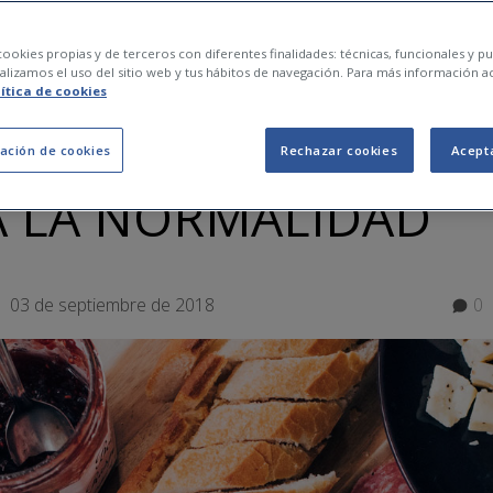
TAS UN DETOX
ookies propias y de terceros con diferentes finalidades: técnicas, funcionales y pub
lizamos el uso del sitio web y tus hábitos de navegación. Para más información a
lítica de cookies
ACIONAL? 10 HÁBIT
ación de cookies
Rechazar cookies
Acept
A LA NORMALIDAD
03 de septiembre de 2018
0