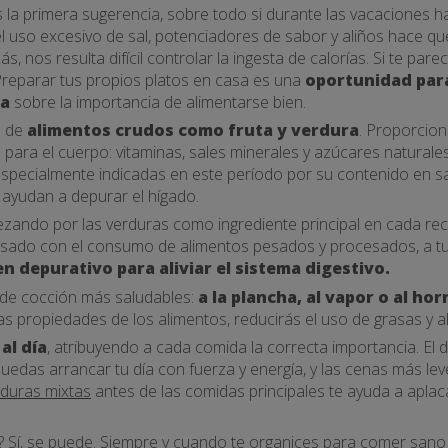
 la primera sugerencia, sobre todo si durante las vacaciones 
el uso excesivo de sal, potenciadores de sabor y aliños hace q
s, nos resulta difícil controlar la ingesta de calorías. Si te par
 Preparar tus propios platos en casa es una
oportunidad para
ia
sobre la importancia de alimentarse bien.
o de
alimentos crudos como fruta y verdura
. Proporcio
 para el cuerpo: vitaminas, sales minerales y azúcares naturale
specialmente indicadas en este período por su contenido en sal
ayudan a depurar el hígado.
ndo por las verduras como ingrediente principal en cada rece
sado con el consumo de alimentos pesados y procesados, a tu 
n depurativo para aliviar el sistema digestivo.
de cocción más saludables:
a la plancha, al vapor o al hor
s propiedades de los alimentos, reducirás el uso de grasas y al
al día
, atribuyendo a cada comida la correcta importancia. El
edas arrancar tu día con fuerza y energía, y las cenas más leve
rduras mixtas
antes de las comidas principales te ayuda a aplac
? Sí, se puede. Siempre y cuando te organices para
comer sano