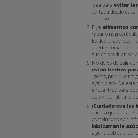
idea para
evitar la
cortada desde casa. 
el bolso.
Elige
alimentos co
rábano negro, rúcula
Es decir, favorecen 
puedes tomar por la
suelen producir los a
No dejes de salir co
están hechos para
ligeras, pide que tra
algún plato. De este 
encuentros para pod
de vivir tu rutina te 
¡Cuidado con las 
cuenta que en tan s
combinados con refre
básicamente azúc
alguna bebida alcohó