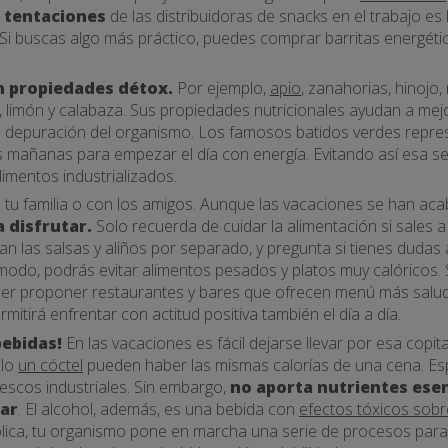
s tentaciones
de las distribuidoras de snacks en el trabajo es 
Si buscas algo más práctico, puedes comprar barritas energétic
n propiedades détox.
Por ejemplo,
apio
, zanahorias, hinojo,
, limón y calabaza. Sus propiedades nutricionales ayudan a mejo
la depuración del organismo. Los famosos batidos verdes repr
s mañanas para empezar el día con energía. Evitando así esa 
limentos industrializados.
n tu familia o con los amigos. Aunque las vacaciones se han ac
 disfrutar.
Solo recuerda de cuidar la alimentación si sales a
igan las salsas y aliños por separado, y pregunta si tienes duda
modo, podrás evitar alimentos pesados y platos muy calóricos. 
er proponer restaurantes y bares que ofrecen menú más saluda
permitirá enfrentar con actitud positiva también el día a día.
bebidas!
En las vacaciones es fácil dejarse llevar por esa copit
olo
un cóctel
pueden haber las mismas calorías de una cena. Esp
scos industriales. Sin embargo,
no aporta nutrientes esen
ar
. El alcohol, además, es una bebida con
efectos tóxicos sobr
lica, tu organismo pone en marcha una serie de procesos par