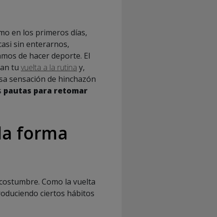
itmo en los primeros días,
si sin enterarnos,
amos de hacer deporte. El
tan tu
vuelta a la rutina
y,
Esa sensación de hinchazón
s
pautas para retomar
la forma
costumbre. Como la vuelta
roduciendo ciertos hábitos