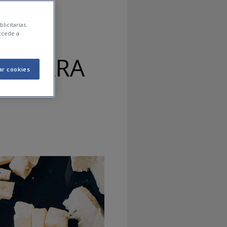
licitarias.
ccede a
OS PARA
ar cookies