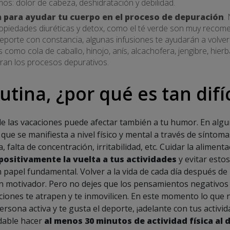
s: dolor de cabeza, deshidratación y debilidad.
para ayudar tu cuerpo en el proceso de depuración
.
ropiedades diuréticas y detox, como el té verde son muy recome
deporte con constancia, algunas infusiones te ayudarán a volver
 como cola de caballo, hinojo, anís, alcachofera, jengibre, hierba
oran los procesos depurativos.
rutina, ¿por qué es tan difíc
de las vacaciones puede afectar también a tu humor. En algu
, que se manifiesta a nivel físico y mental a través de síntom
, falta de concentración, irritabilidad, etc. Cuidar la aliment
positivamente la vuelta a tus actividades
y evitar estos
 papel fundamental. Volver a la vida de cada día después de
n motivador. Pero no dejes que los pensamientos negativos y
iones te atrapen y te inmovilicen. En este momento lo que 
persona activa y te gusta el deporte, ¡adelante con tus activid
dable hacer
al menos 30 minutos de actividad física al d