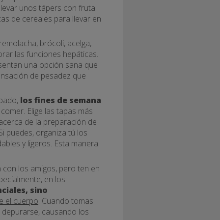
llevar unos tápers con fruta
as de cereales para llevar en
 remolacha, brócoli, acelga,
rar las funciones hepáticas.
esentan una opción sana que
sensación de pesadez que
abado,
los fines de semana
 comer. Elige las tapas más
s acerca de la preparación de
Si puedes, organiza tú los
bles y ligeros. Esta manera
a con los amigos, pero ten en
ecialmente, en los
ciales, sino
e el cuerpo
. Cuando tomas
a depurarse, causando los