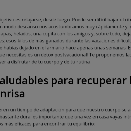
jetivo es relajarse, desde luego. Puede ser difícil bajar el r
n modo descanso nos acostumbramos muy rápidamente y, ca
Tapas, helados, una copita con los amigos y, sobre todo, dej
abes: esos kilos de más ganados durante las vacaciones dificul
e habías dejado en el armario hace apenas unas semanas. 
que necesitas es un detox postvacacional! Te proponemos la
ver a disfrutar de tu cuerpo y de tu rutina.
saludables para recuperar 
onrisa
eren un tiempo de adaptación para que nuestro cuerpo se a
 bastante dura, es importante que una vez en casa vayas int
s más eficaces para encontrar tu equilibrio: