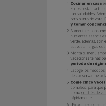
Cocinar en casa
es
En los restaurantes 
tan saludables. Ademá
otro punto de vista.
y tomar concienc
Aumenta el consum
nutrientes esenciales
verde, además, son e
activos amargos que 
Monta tu menú empeza
vacaciones te has pa
período de régime
Escoge los métodos 
de conservar mejor la
Come cinco veces 
completo, para que pu
como
crudités de ve
rápidamente.
¿Picar entre comidas