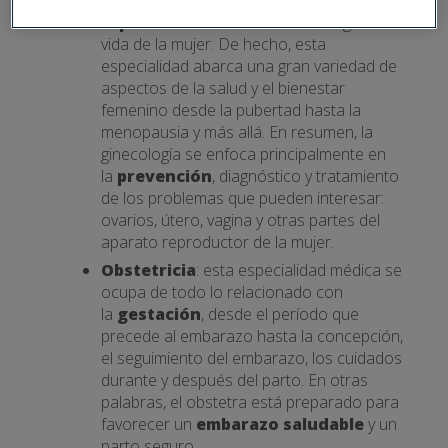
reproductor femenino
a lo largo de la
vida de la mujer. De hecho, esta
especialidad abarca una gran variedad de
aspectos de la salud y el bienestar
femenino desde la pubertad hasta la
menopausia y más allá. En resumen, la
ginecología se enfoca principalmente en
la
prevención
, diagnóstico y tratamiento
de los problemas que pueden interesar:
ovarios, útero, vagina y otras partes del
aparato reproductor de la mujer.
Obstetricia
: esta especialidad médica se
ocupa de todo lo relacionado con
la
gestación
, desde el período que
precede al embarazo hasta la concepción,
el seguimiento del embarazo, los cuidados
durante y después del parto. En otras
palabras, el obstetra está preparado para
favorecer un
embarazo saludable
y un
parto seguro.