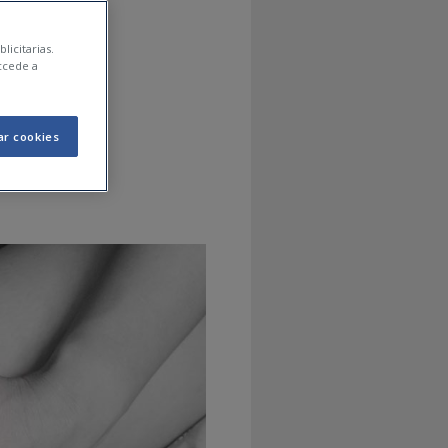
licitarias.
ccede a
ar cookies