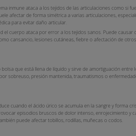
stema inmune ataca a los tejidos de las articulaciones como si 
 Suele afectar de forma simétrica a varias articulaciones, espe
édica para evitar daño articular.
 el cuerpo ataca por error a los tejidos sanos. Puede causar do
mo cansancio, lesiones cutáneas, fiebre o afectación de otro
 bolsa que está llena de líquido y sirve de amortiguación entre
por sobreuso, presión mantenida, traumatismos o enfermedade
produce cuando el ácido úrico se acumula en la sangre y forma c
provocar episodios bruscos de dolor intenso, enrojecimiento y ca
ambién puede afectar tobillos, rodillas, muñecas o codos.