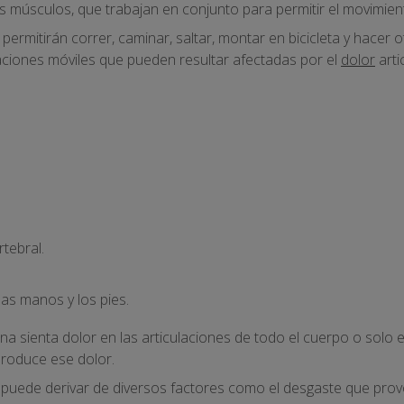
s músculos, que trabajan en conjunto para permitir el movimient
permitirán correr, caminar, saltar, montar en bicicleta y hacer 
laciones móviles que pueden resultar afectadas por el
dolor
arti
tebral.
las manos y los pies.
a sienta dolor en las articulaciones de todo el cuerpo o solo 
roduce ese dolor.
es puede derivar de diversos factores como el desgaste que pro