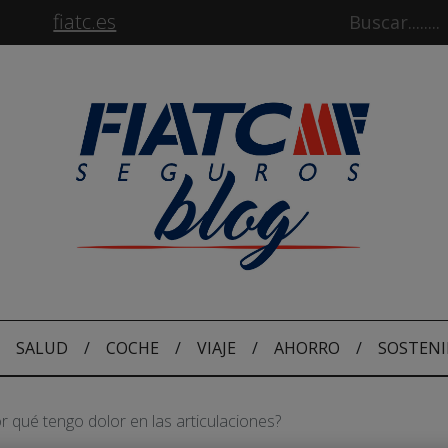
fiatc.es
SALUD
/
COCHE
/
VIAJE
/
AHORRO
/
SOSTENI
r qué tengo dolor en las articulaciones?