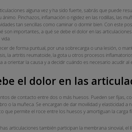
articulaciones alguna vez y ha sido fuerte, sabrás que puede res
tu ánimo. Pinchazos, inflamación o rigidez en las rodillas, las muñ
vidades tan sencillas como caminar o dormir bien. Con este po
ué son importantes, a qué se debe el dolor en las articulacione
 vida.
recer de forma puntual, por una sobrecarga o una lesión, o man
 la artritis reumatoide, la gota u otros procesos inflamatorios. 
a orientar la causa y a decidir cuándo es necesario acudir al e
be el dolor en las articul
untos de contacto entre dos o más huesos. Pueden ser fijas, co
mbro o la muñeca. Se encargan de dar movilidad y elasticidad a 
ico que permite el roce entre los huesos y amortiguan la carga f
as articulaciones también participan la membrana sinovial, el líq