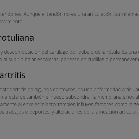
 tendones. Aunque el tendón no es una articulación, su inflama
 movimiento.
rotuliana
y descomposición del cartílago por debajo de la rótula. Es una
odo al subir o bajar escaleras, ponerse en cuclillas o permanec
rtritis
 osteoartritis en algunos contextos, es una enfermedad articula
en afectarse también el hueso subcondral, la membrana sinovial 
camente al envejecimiento: también influyen factores como la ge
s trabajos o deportes, y alteraciones de la alineación articular.