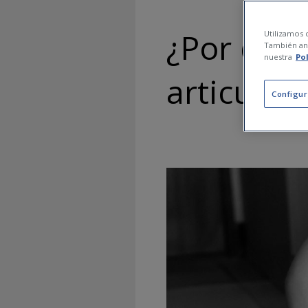
¿Por qué 
Utilizamos c
También ana
nuestra
Po
articulac
Configur