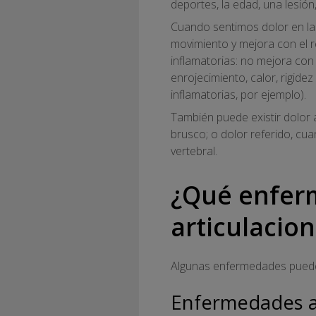
deportes, la edad, una lesió
Cuando sentimos dolor en las
movimiento y mejora con el r
inflamatorias: no mejora con
enrojecimiento, calor, rigidez
inflamatorias, por ejemplo).
También puede existir dolor 
brusco; o dolor referido, cu
vertebral.
¿Qué enferm
articulacio
Algunas enfermedades pueden 
Enfermedades 