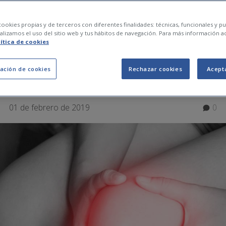
tengo dolor en las
ookies propias y de terceros con diferentes finalidades: técnicas, funcionales y pub
lizamos el uso del sitio web y tus hábitos de navegación. Para más información a
lítica de cookies
iones?
ación de cookies
Rechazar cookies
Acept
01 de febrero de 2019
0