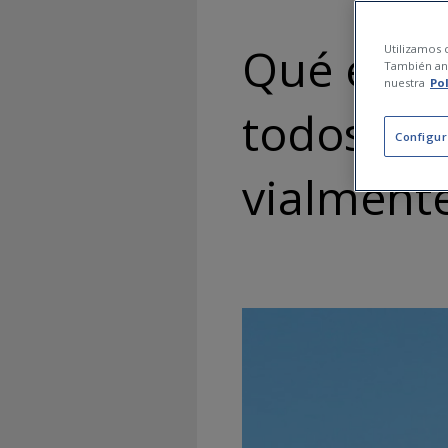
Qué es la
Utilizamos c
También ana
nuestra
Po
todos de
Configur
vialment