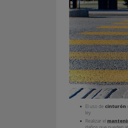
El uso de
cinturón
ley.
Realizar el
manteni
daños que pueden afec