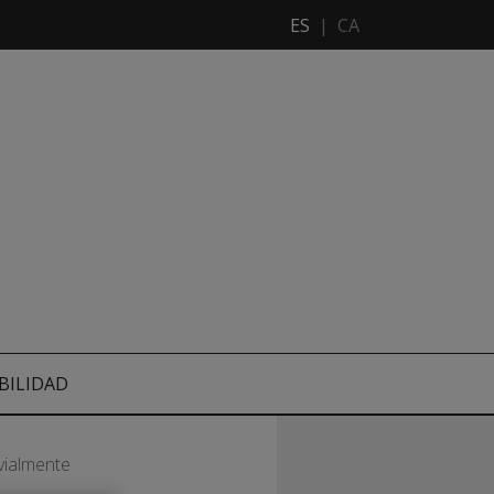
ES
|
CA
BILIDAD
vialmente