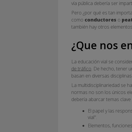
vía pública debería ser impart
Pero ¿por qué es tan import
como
conductores
o
pea
también hay otros elementos
¿Que nos en
La educación vial se consid
de tráfico
. De hecho, tener 
basan en diversas disciplinas 
La multidisciplinariedad se
normas no son los únicos ele
debería abarcar temas clave
El papel y las respon
vial".
Elementos, funciones 