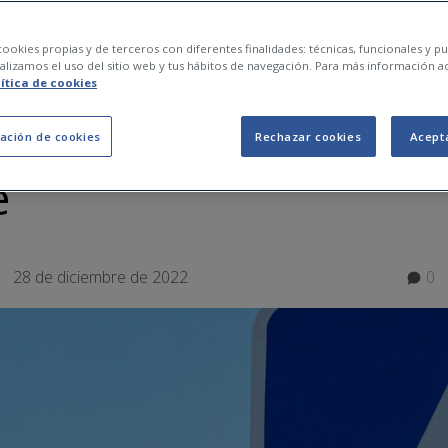
 educación vial y por
ookies propias y de terceros con diferentes finalidades: técnicas, funcionales y pub
lizamos el uso del sitio web y tus hábitos de navegación. Para más información a
lítica de cookies
beríamos educarnos
ación de cookies
Rechazar cookies
Acept
e
28 de diciembre de 2022
0