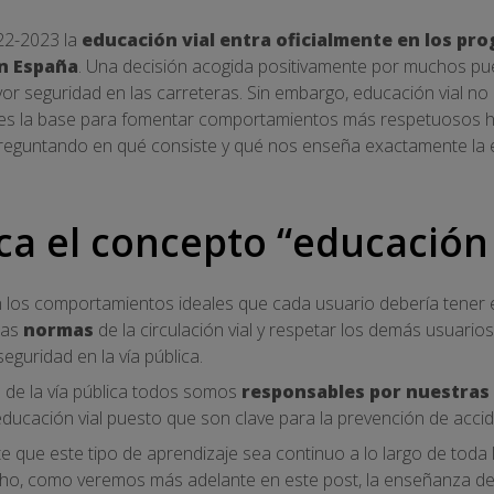
022-2023 la
educación vial entra oficialmente en los pr
n España
. Una decisión acogida positivamente por muchos pu
r seguridad en las carreteras. Sin embargo, educación vial no
 es la base para fomentar comportamientos más respetuosos ha
reguntando en qué consiste y qué nos enseña exactamente la ed
ca el concepto “educación 
n los comportamientos ideales que cada usuario debería tener e
las
normas
de la circulación vial y respetar los demás usuarios
seguridad en la vía pública.
de la vía pública todos somos
responsables por nuestras
educación vial puesto que son clave para la prevención de accid
e que este tipo de aprendizaje sea continuo a lo largo de toda la
, como veremos más adelante en este post, la enseñanza de 