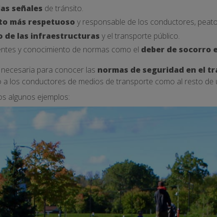
las señales
de tránsito.
o más respetuoso
y responsable de los conductores, peato
 de las infraestructuras
y el transporte público.
entes y conocimiento de normas como el
deber de socorro 
 necesaria para conocer las
normas de seguridad en el tr
o a los conductores de medios de transporte como al resto de us
os algunos ejemplos: