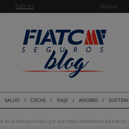
fiatc.es
SALUD
/
COCHE
/
VIAJE
/
AHORRO
/
SOSTENI
é es la educación vial y por qué todos deberíamos educarnos 