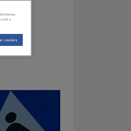
 qué
licitarias.
ccede a
ar cookies