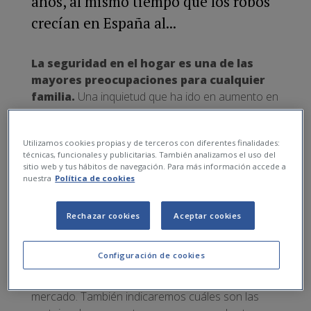
años, al mismo tiempo que los robos
crecían en España al...
La seguridad en el hogar es una de las
mayores preocupaciones para cualquier
familia.
Una inquietud que ha ido en aumento en
los últimos años, al mismo tiempo que los robos
crecían en España al calor de la crisis,
Utilizamos cookies propias y de terceros con diferentes finalidades:
especialmente en los entornos urbanos. Una de
técnicas, funcionales y publicitarias. También analizamos el uso del
las soluciones más eficaces para protegerse ante
sitio web y tus hábitos de navegación. Para más información accede a
este peligro es contar con un sistema de
nuestra
Política de cookies
seguridad adecuado que complemente
las
precauciones fundamentales que cualquier
Rechazar cookies
Aceptar cookies
persona ha de tener para evitar ser víctima de un
robo en su hogar
. En el siguiente artículo haremos
Configuración de cookies
un repaso de los principales sistemas de alarma
para viviendas que hoy predominan en el
mercado. También indicaremos cuáles son las